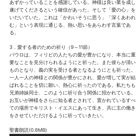
あずかっていることを感謝している。神様は良い業を成し
遂げてくださるという確信があった。そして「愛の心」を
いだいていた。これは「かわいそうに思う」「深くあわれ
む」という表現に通じる、熱い思いをあらわす言葉であ
る。
3．愛する者のための祈り（9～11節）
パウロは、フィリピの人たちの愛が豊かになり、本当に重
要なことを見分けられるようにと祈った。また彼らが清い
ものとなり、義の実を受ける者となるようにとも祈った。
一人一人の神様との関係が豊かにされ、愛が増して実が結
ばれることを切に願い、熱心に祈ったのである。私たちも
兄弟姉妹同士、このように祈り合う関係に招かれている。
お互いが神様をさらに知る者とされて、置かれているすべ
ての場所でキリスト・イエスにあって生き、共に主の働き
をさせていただけるように祈っていきたい。
聖書朗読(0.8MB)