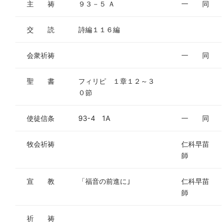
主 祷
９３－５ Ａ
一 同
交 読
詩編１１６編
会衆祈祷
一 同
聖 書
フィリピ １章１２～３
０節
使徒信条
93-4 1A
一 同
牧会祈祷
仁科早苗
師
宣 教
「福音の前進に｣
仁科早苗
師
祈 祷