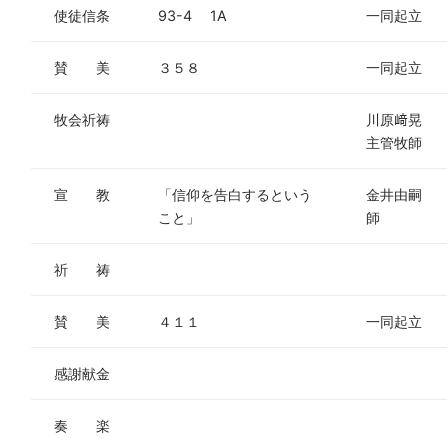
使徒信条
93-4 1A
一同起立
賛 美
３５８
一同起立
牧会祈祷
川原﨑晃
主管牧師
宣 教
「信仰を告白するという
金井由嗣
こと」
師
祈 祷
賛 美
４１１
一同起立
感謝献金
奏 楽