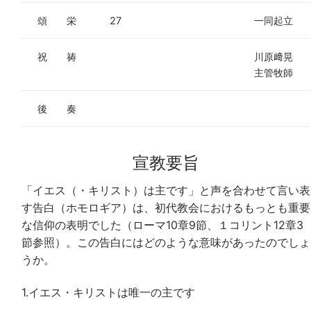
頌 栄
27
一同起立
祝 祷
川原﨑晃
主管牧師
後 奏
宣教要旨
「イエス（・キリスト）は主です」と声を合わせて言い表
す告白（ホモロギア）は、初代教会におけるもっとも重要
な信仰の表明でした（ローマ10章9節、１コリント12章3
節参照）。この告白にはどのような意味があったのでしょ
うか。
1.イエス・キリストは唯一の主です