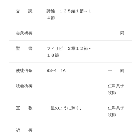
交 読
詩編 １３５編１節～１
４節
会衆祈祷
一 同
聖 書
フィリピ ２章１２節～
１８節
使徒信条
93-4 1A
一 同
牧会祈祷
仁科共子
牧師
宣 教
「星のように輝く｣
仁科共子
牧師
祈 祷