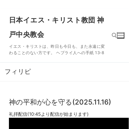
コ
日本イエス・キリスト教団 神
ン
テ
戸中央教会
ン
ツ
イエス・キリストは、昨日も今日も、また永遠に変
へ
わることのない方です。 ヘブライ人への手紙 13‐8
ス
検索:
キ
ッ
フィリピ
プ
神の平和が心を守る(2025.11.16)
礼拝配信(10:45より配信が始まります)