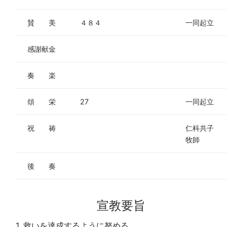
賛 美
４８４
一同起立
感謝献金
奏 楽
頌 栄
27
一同起立
祝 祷
仁科共子
牧師
後 奏
宣教要旨
1. 救いを達成するように努める