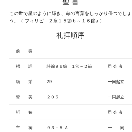
聖 書
この世で星のように輝き、命の言葉をしっかり保つでしょ
う。（ フィリピ ２章１５節ｂ～１６節a ）
礼拝順序
前 奏
招 詞
詩編９６編 １節～２節
司 会 者
頌 栄
29
一同起立
賛 美
２０５
一同起立
祈 祷
司 会 者
主 祷
９３－５ Ａ
一 同