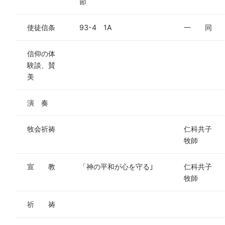
節
使徒信条
93-4 1A
一 同
信仰の体
験談、賛
美
演 奏
牧会祈祷
仁科共子
牧師
宣 教
「神の平和が心を守る｣
仁科共子
牧師
祈 祷