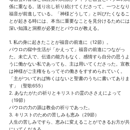
係に重なる。送り出し祈り続けてくださって、一つとなり
福音が前進している。「神様どうして」と叫びたくなるこ
とが起きる時には、本当に重要なことを見分けるためには
深い知識と洞察が必要だとパウロが教える。
1. 私の身に起きたことが福音の前進に（12節）。
パウロの獄中生活が「かえって」福音の前進につながっ
た。未亡人で、伝道の能力もなく、感情すら自分の思うよ
うに働かない私であっても、主は用いてくださった。宣教
は神様がご主権をもってその働きをすすめられていく。
「主がついてれば怖くはないと聖書のうちに書いてありま
す」（聖歌655）
2. あなたがたの祈りとキリストの霊のささえによって
（19節）
パウロの力の源は教会の祈りであった。
3. キリストのための苦しみも恵み（29節）
人生の苦しみですら、恵みに変えることができるお方が共
にいてくださる。