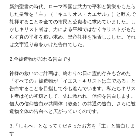
新約聖書の時代、ローマ帝国は武力で平和と繁栄をもたら
した皇帝を「主」（「キュリオス・カエサル」）と呼んで
礼拝することを全ての市民と公職者に求めていました。し
かしキリスト者は、力による平和ではなくキリストがもた
らす真の平和を追い求め、皇帝礼拝を拒否しました。それ
は文字通り命をかけた告白でした。
2.全被造物が加わる告白です
神様の救いのご計画は、終わりの日に霊的存在も含めた
「すべての」被造物が「イエス・キリストは主である」と
告白することを目指して今も進んでいます。私たちキリス
ト者はその初穂として、先に救われ、信仰を告白します。
個人の信仰告白が共同体（教会）の共通の告白、さらに被
造物全体の告白へと広がっていくのです。
3.「しもべ」となってくださったお方を「主」と告白しま
す