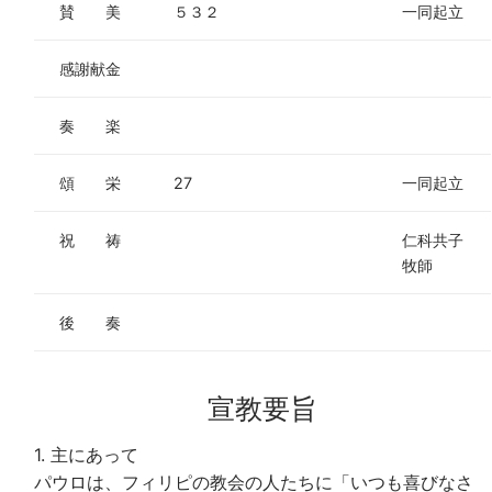
賛 美
５３２
一同起立
感謝献金
奏 楽
頌 栄
27
一同起立
祝 祷
仁科共子
牧師
後 奏
宣教要旨
1. 主にあって
パウロは、フィリピの教会の人たちに「いつも喜びなさ