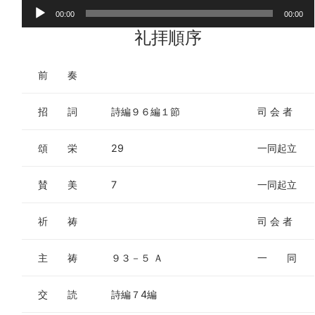
音
00:00
00:00
声
礼拝順序
プ
レ
前 奏
ー
ヤ
招 詞
詩編９６編１節
司 会 者
ー
頌 栄
29
一同起立
賛 美
7
一同起立
祈 祷
司 会 者
主 祷
９３－５ Ａ
一 同
交 読
詩編７4編