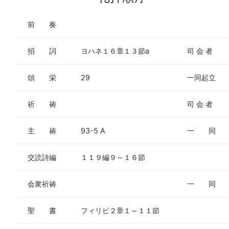
プ
レ
前 奏
ー
ヤ
招 詞
ヨハネ１６章１３節a
司 会 者
ー
頌 栄
29
一同起立
祈 祷
司 会 者
主 祷
93-5 A
一 同
交読詩編
１１９編９～１６節
会衆祈祷
一 同
聖 書
フィリピ２章１～１１節