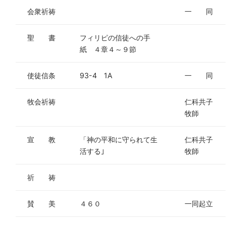
会衆祈祷
一 同
聖 書
フィリピの信徒への手
紙 ４章４～９節
使徒信条
93-4 1A
一 同
牧会祈祷
仁科共子
牧師
宣 教
「神の平和に守られて生
仁科共子
活する
｣
牧師
祈 祷
賛 美
４６０
一同起立