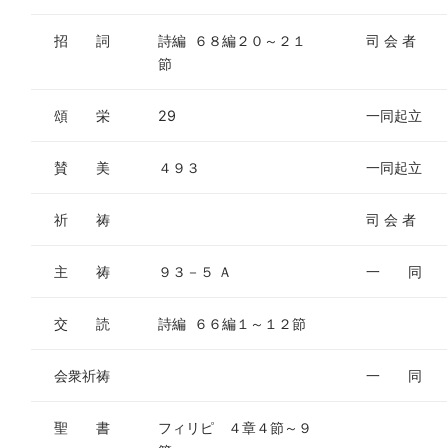
招 詞
詩編 ６８編２０～２１
司 会 者
節
頌 栄
29
一同起立
賛 美
４９３
一同起立
祈 祷
司 会 者
主 祷
９３－５ Ａ
一 同
交 読
詩編 ６６編１～１２節
会衆祈祷
一 同
聖 書
フィリピ ４章４節～９