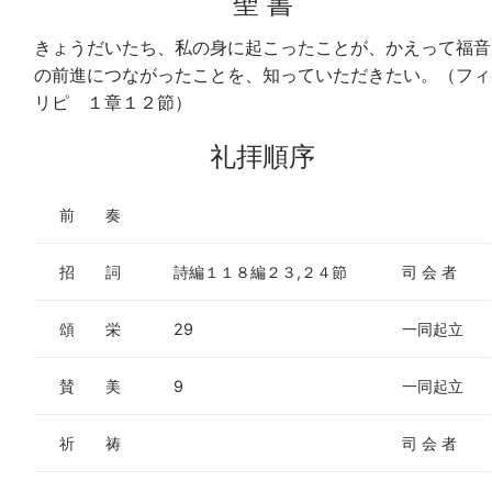
聖 書
きょうだいたち、私の身に起こったことが、かえって福音
の前進につながったことを、知っていただきたい。（フィ
リピ １章１２節）
礼拝順序
前 奏
招 詞
詩編１１８編２３,２４節
司 会 者
頌 栄
29
一同起立
賛 美
9
一同起立
祈 祷
司 会 者