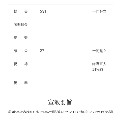
賛 美
531
一同起立
感謝献金
奏 楽
頌 栄
27
一同起立
祝 祷
鎌野直人
副牧師
後 奏
宣教要旨
母教会の皆様と私自身の関係がフィリピ教会とパウロの関