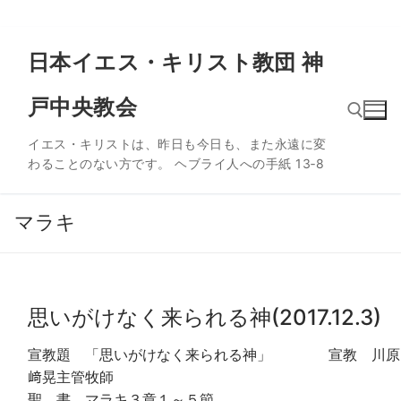
コ
日本イエス・キリスト教団 神
ン
テ
戸中央教会
ン
ツ
イエス・キリストは、昨日も今日も、また永遠に変
へ
わることのない方です。 ヘブライ人への手紙 13‐8
ス
検索:
キ
ッ
マラキ
プ
思いがけなく来られる神(2017.12.3)
宣教題 「思いがけなく来られる神」 宣教 川原
﨑晃主管牧師
聖 書 マラキ３章１～５節