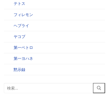
テトス
フィレモン
ヘブライ
ヤコブ
第一ペトロ
第一ヨハネ
黙示録
検
索: