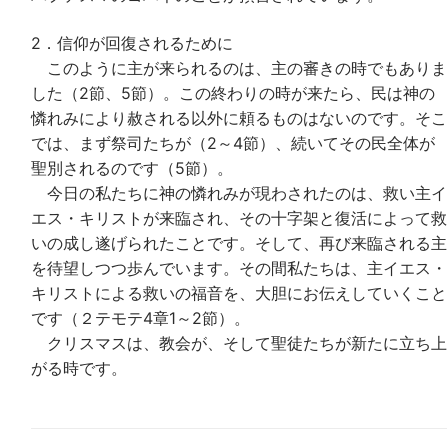
2．信仰が回復されるために
このように主が来られるのは、主の審きの時でもありま
した（2節、5節）。この終わりの時が来たら、民は神の
憐れみにより赦される以外に頼るものはないのです。そこ
では、まず祭司たちが（2～4節）、続いてその民全体が
聖別されるのです（5節）。
今日の私たちに神の憐れみが現わされたのは、救い主イ
エス・キリストが来臨され、その十字架と復活によって救
いの成し遂げられたことです。そして、再び来臨される主
を待望しつつ歩んでいます。その間私たちは、主イエス・
キリストによる救いの福音を、大胆にお伝えしていくこと
です（２テモテ4章1～2節）。
クリスマスは、教会が、そして聖徒たちが新たに立ち上
がる時です。