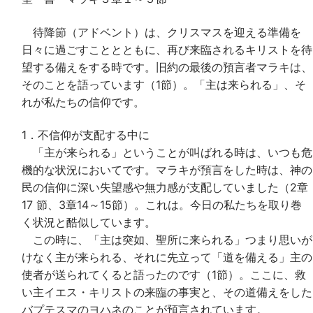
待降節（アドベント）は、クリスマスを迎える準備を
日々に過ごすこととともに、再び来臨されるキリストを待
望する備えをする時です。旧約の最後の預言者マラキは、
そのことを語っています（1節）。「主は来られる」、そ
れが私たちの信仰です。
1．不信仰が支配する中に
「主が来られる」ということが叫ばれる時は、いつも危
機的な状況においてです。マラキが預言をした時は、神の
民の信仰に深い失望感や無力感が支配していました（2章
17 節、3章14～15節）。これは。今日の私たちを取り巻
く状況と酷似しています。
この時に、「主は突如、聖所に来られる」つまり思いが
けなく主が来られる、それに先立って「道を備える」主の
使者が送られてくると語ったのです（1節）。ここに、救
い主イエス・キリストの来臨の事実と、その道備えをした
バプテスマのヨハネのことが預言されています。