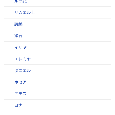
ルツ記
サムエル上
詩編
箴言
イザヤ
エレミヤ
ダニエル
ホセア
アモス
ヨナ