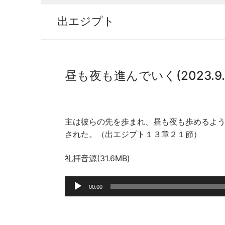
出エジプト
昼も夜も進んでいく(2023.9.
主は彼らの先を歩まれ、昼も夜も歩めるよ
された。（出エジプト１３章２１節）
礼拝音源(31.6MB)
音
00:00
声
プ
レ