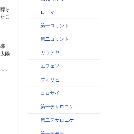
が葬ら
ローマ
れたこ
第一コリント
第二コリント
て導
ガラテヤ
。太陽
エフェソ
らも、
フィリピ
コロサイ
第一テサロニケ
第二テサロニケ
第一テモテ