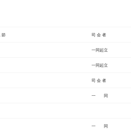
ム
調
節
に
は
１節
司 会 者
上
下
一同起立
矢
印
一同起立
キ
ー
司 会 者
を
使
一 同
っ
て
く
だ
一 同
さ