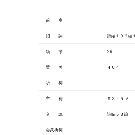
ー
ヤ
ー
前 奏
招 詞
詩編１３６編
頌 栄
29
賛 美
４６４
祈 祷
主 祷
９３－５ Ａ
交 読
詩編５３編
会衆祈祷