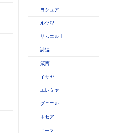
。
ヨシュア
ルツ記
サムエル上
詩編
箴言
イザヤ
エレミヤ
ダニエル
ホセア
アモス