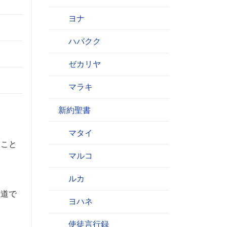
ヨナ
ハバクク
ゼカリヤ
マラキ
新約聖書
マタイ
うこと
マルコ
ルカ
近道で
ヨハネ
使徒言行録