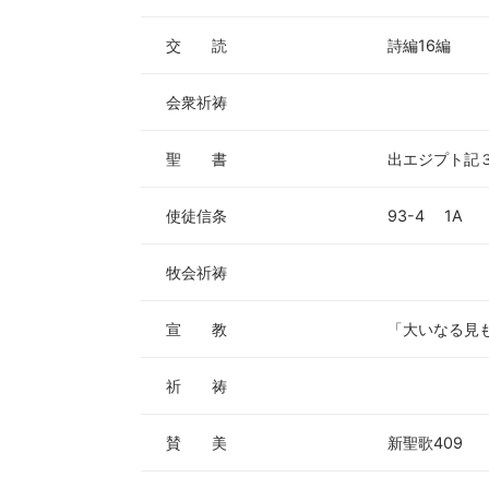
交 読
詩編16編
会衆祈祷
聖 書
出エジプト記
使徒信条
93-4 1A
牧会祈祷
宣 教
「大いなる見
祈 祷
賛 美
新聖歌409