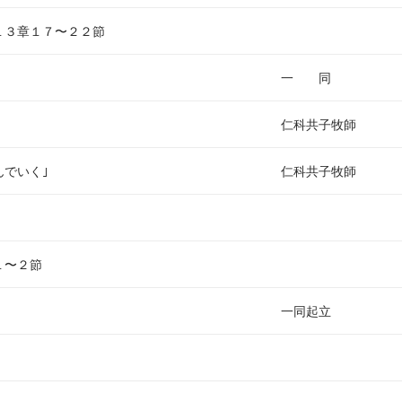
い
１３章１７〜２２節
一 同
仁科共子牧師
んでいく｣
仁科共子牧師
１〜２節
一同起立