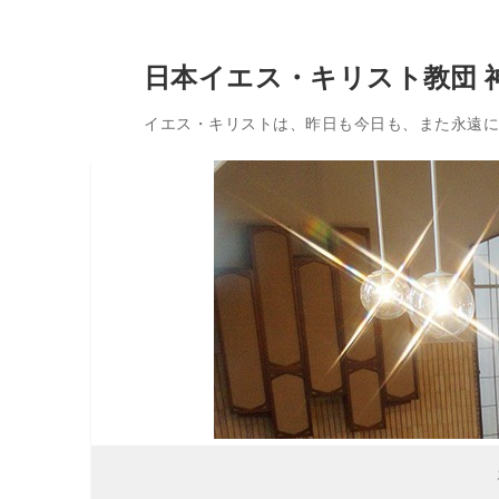
コ
日本イエス・キリスト教団 
ン
テ
イエス・キリストは、昨日も今日も、また永遠に変
ン
ツ
へ
ス
キ
ッ
プ