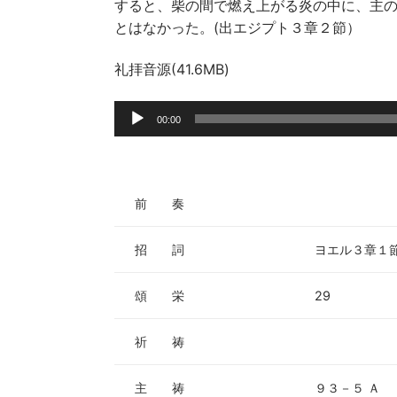
すると、柴の間で燃え上がる炎の中に、主
とはなかった。(出エジプト３章２節）
礼拝音源(41.6MB)
音
00:00
声
プ
レ
ー
前 奏
ヤ
ー
招 詞
ヨエル３章１
頌 栄
29
祈 祷
主 祷
９３－５ Ａ