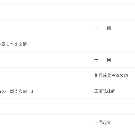
キ
ー
を
使
一 同
っ
て
３章１〜１２節
く
だ
一 同
さ
い
川原﨑晃主管牧師
もの―燃える柴―｣
工藤弘雄師
一同起立