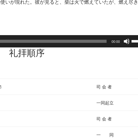
の使いが現れた。彼が見ると、柴は火で燃えていたが、燃え尽
ボ
00:00
リ
礼拝順序
ュ
ー
ム
調
節
節
司 会 者
に
は
一同起立
上
下
司 会 者
矢
印
一 同