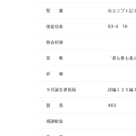
聖 書
出エジプト記
使徒信条
93-4 1A
牧会祈祷
宣 教
「昼も夜も進
祈 祷
９月誕生者祝福
詩編１２５編
賛 美
463
感謝献金