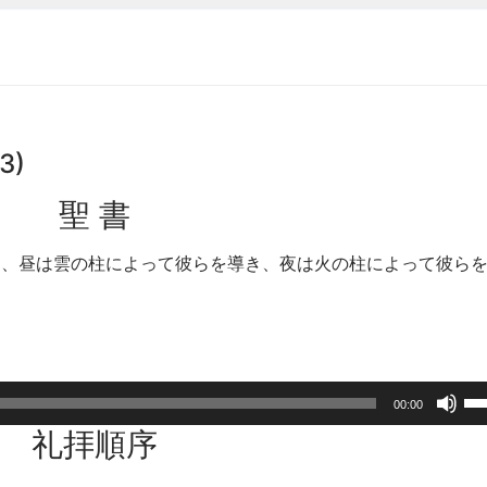
3)
聖 書
う、昼は雲の柱によって彼らを導き、夜は火の柱によって彼ら
ボ
00:00
リ
礼拝順序
ュ
ー