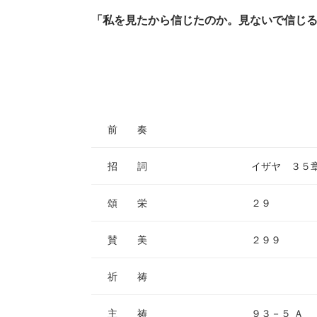
「私を見たから信じたのか。見ないで信じ
前 奏
招 詞
イザヤ ３５
頌 栄
２９
賛 美
２９９
祈 祷
主 祷
９３－５ Ａ