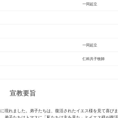
一同起立
一同起立
仁科共子牧師
宣教要旨
前に現れました。弟子たちは、復活されたイエス様を見て喜び
た。弟子たちはトマスに「私たちは主を見た」とイエス様が復