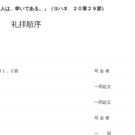
る人は、幸いである。」（ヨハネ ２０章２９節）
礼拝順序
章１，２節
司 会 者
一同起立
一同起立
司 会 者
一 同