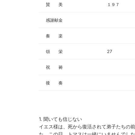
賛 美
１９７
感謝献金
奏 楽
頌 栄
27
祝 祷
後 奏
1. 聞いても信じない
イエス様は、死から復活されて弟子たちの
た。この日、トマスは一緒にいませんでし