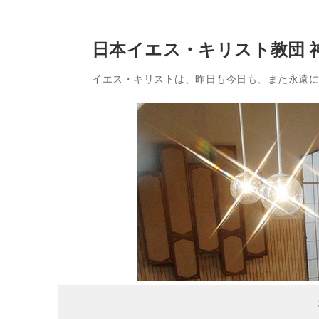
コ
日本イエス・キリスト教団 
ン
テ
イエス・キリストは、昨日も今日も、また永遠に変
ン
ツ
へ
ス
キ
ッ
プ