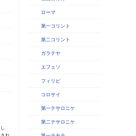
ローマ
第一コリント
第二コリント
ガラテヤ
エフェソ
フィリピ
コロサイ
第一テサロニケ
第二テサロニケ
まし
活され
第一テモテ