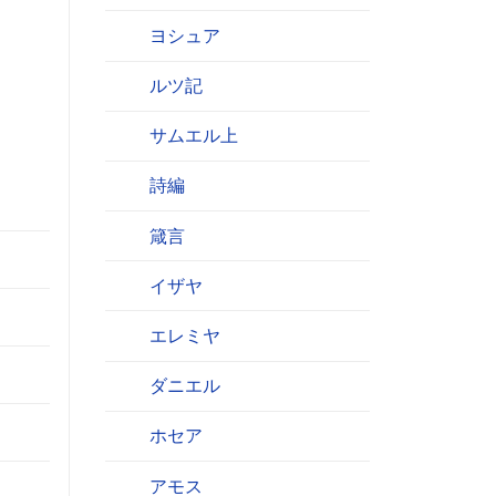
ヨシュア
ルツ記
サムエル上
詩編
箴言
イザヤ
エレミヤ
ダニエル
ホセア
アモス