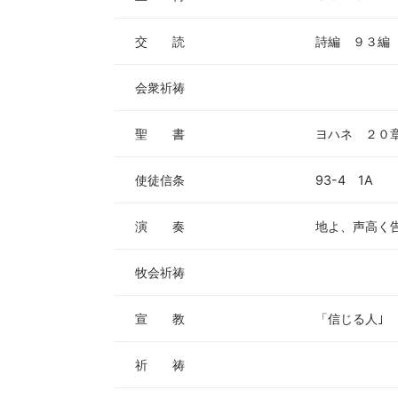
交 読
詩編 ９３編
会衆祈祷
聖 書
ヨハネ ２０
使徒信条
93-4 1A
演 奏
地よ、声高く
牧会祈祷
宣 教
「信じる人｣
祈 祷