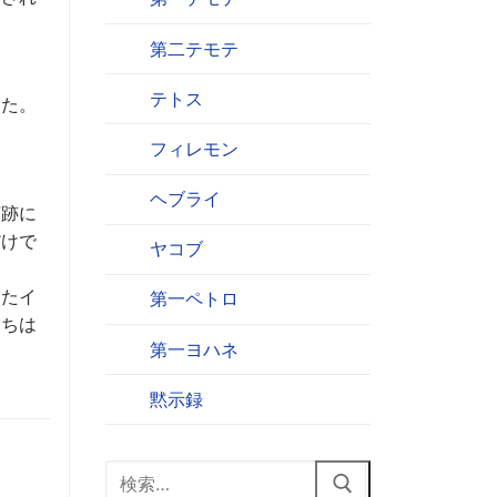
第二テモテ
テトス
した。
フィレモン
ヘブライ
釘跡に
だけで
ヤコブ
したイ
第一ペトロ
たちは
第一ヨハネ
黙示録
検