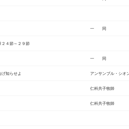
一 同
章２４節～２９節
一 同
告げ知らせよ
アンサンブル・シオ
仁科共子牧師
仁科共子牧師