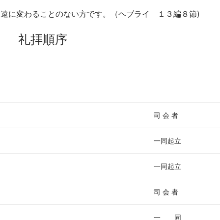
遠に変わることのない方です。（ヘブライ １３編８節)
礼拝順序
司 会 者
一同起立
一同起立
司 会 者
一 同