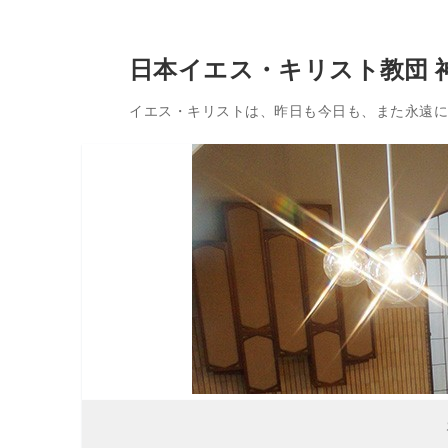
コ
日本イエス・キリスト教団 
ン
テ
イエス・キリストは、昨日も今日も、また永遠に変
ン
ツ
へ
ス
キ
ッ
プ