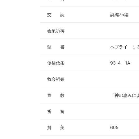
交 読
詩編75編
会衆祈祷
聖 書
ヘブライ １
使徒信条
93-4 1A
牧会祈祷
宣 教
「神の恵みに
祈 祷
賛 美
605