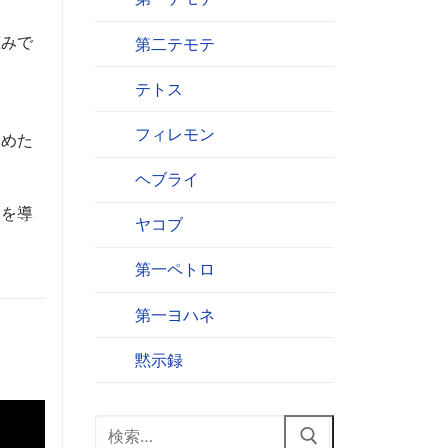
恵みで
第二テモテ
テトス
フィレモン
ほめた
ヘブライ
みを導
ヤコブ
第一ペトロ
第一ヨハネ
黙示録
検