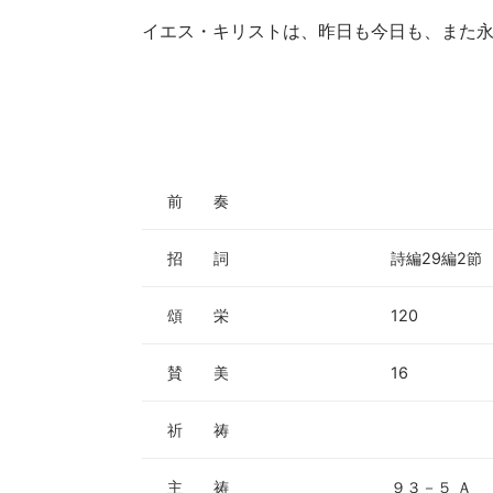
イエス・キリストは、昨日も今日も、また永
前 奏
招 詞
詩編29編2節
頌 栄
120
賛 美
16
祈 祷
主 祷
９３－５ Ａ