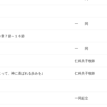
一 同
３章７節～１６節
一 同
仁科共子牧師
よって、神に喜ばれる歩みを｣
仁科共子牧師
一同起立