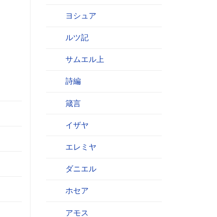
ヨシュア
ルツ記
サムエル上
詩編
箴言
イザヤ
エレミヤ
ダニエル
ホセア
アモス