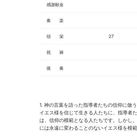
感謝献金
奏 楽
頌 栄
27
祝 祷
後 奏
1. 神の言葉を語った指導者たちの信仰に倣う
イエス様を信じて生きる人たちに、指導者
は、信仰の模範となる人たちです。しかし
には永遠に変わることのないイエス様を模