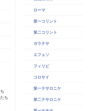
ローマ
第一コリント
第二コリント
ガラテヤ
エフェソ
フィリピ
コロサイ
第一テサロニケ
たち
私たち
第二テサロニケ
第一テモテ