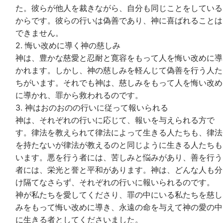
た。彼らが他人を裁きながら、自分も同じことをしている
からです。彼らの行いは偽善であり、神に喜ばれることは
できません。
2. 悔い改めに導く神の慈しみ
神は、豊かな慈愛と忍耐と寛容をもって人を悔い改めに導
かれます。しかし、神の慈しみを軽んじて偽善を行う人た
ちがいます。それでも神は、慈しみをもって人を悔い改め
に導かれ、罪から救われるのです。
3. 神はおのおのの行いに従って報いられる
神は、それぞれの行いに応じて、報いを与えられる方で
す。律法を教えられて律法によって生きる人たちも、律法
を持たないが律法が教えるのと同じように生きる人たちも
います。悪を行う者には、苦しみと悩みがあり、善を行う
者には、栄光と誉と平和があります。神は、どんな人も分
け隔てなさらず、それぞれの行いに報いられるのです。
神が私たちを愛してくださり、罪の中にいる私たちを慈し
みをもって悔い改めに導き、永遠の命を与えて神の愛の中
に生きる者としてくださいました。