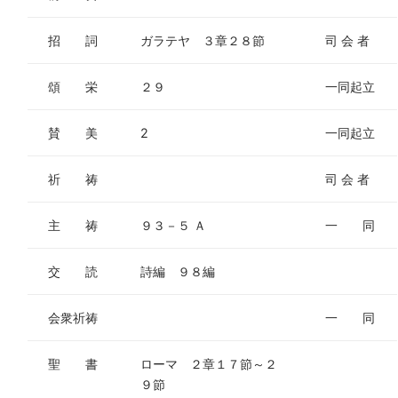
招 詞
ガラテヤ ３章２８節
司 会 者
頌 栄
２９
一同起立
賛 美
2
一同起立
祈 祷
司 会 者
主 祷
９３－５ Ａ
一 同
交 読
詩編 ９８編
会衆祈祷
一 同
聖 書
ローマ ２章１７節～２
９節