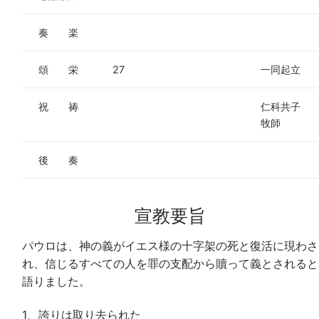
奏 楽
頌 栄
27
一同起立
祝 祷
仁科共子
牧師
後 奏
宣教要旨
パウロは、神の義がイエス様の十字架の死と復活に現わさ
れ、信じるすべての人を罪の支配から贖って義とされると
語りました。
1、誇りは取り去られた