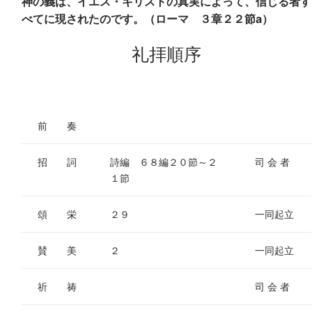
神の義は、イエス・キリストの真実によって、信じる者す
べてに現されたのです。（ローマ ３章２２節a）
礼拝順序
前 奏
招 詞
詩編 ６８編２０節～２
司 会 者
１節
頌 栄
２９
一同起立
賛 美
２
一同起立
祈 祷
司 会 者