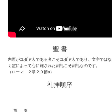
聖 書
内面がユダヤ人である者こそユダヤ人であり、文字ではな
く霊によって心に施された割礼こそ割礼なのです。
（ローマ ２章２９節a）
礼拝順序
前 奏