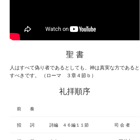
聖 書
人はすべて偽り者であるとしても、神は真実な方であると
すべきです。 （ローマ ３章４節ｂ）
礼拝順序
前 奏
招 詞
詩編 ４６編１１節
司 会 者