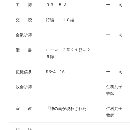
主 祷
９３－５ Ａ
一 同
交 読
詩編 １１０編
会衆祈祷
一 同
聖 書
ローマ ３章２１節～２
６節
使徒信条
93-4 1A
一 同
牧会祈祷
仁科共子
牧師
宣 教
「神の義が現わされた｣
仁科共子
牧師