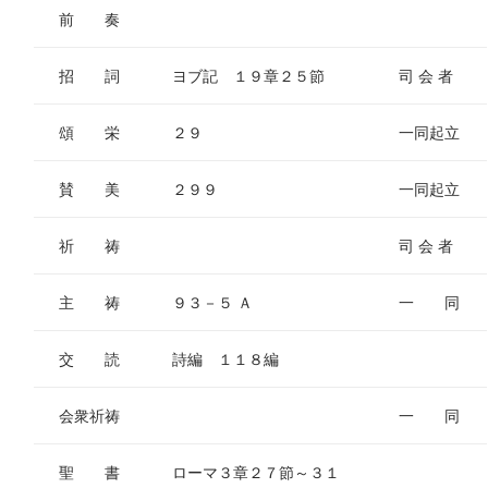
前 奏
招 詞
ヨブ記 １９章２５節
司 会 者
頌 栄
２９
一同起立
賛 美
２９９
一同起立
祈 祷
司 会 者
主 祷
９３－５ Ａ
一 同
交 読
詩編 １１８編
会衆祈祷
一 同
聖 書
ローマ３章２７節～３１