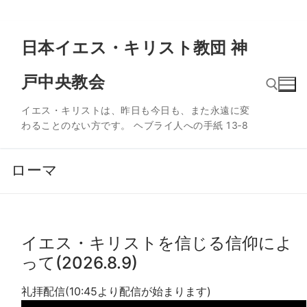
コ
日本イエス・キリスト教団 神
ン
テ
戸中央教会
ン
ツ
イエス・キリストは、昨日も今日も、また永遠に変
へ
わることのない方です。 ヘブライ人への手紙 13‐8
ス
検索:
キ
ッ
ローマ
プ
イエス・キリストを信じる信仰によ
って(2026.8.9)
礼拝配信(10:45より配信が始まります)