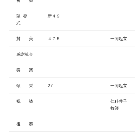
祈 祷
聖 餐
新４９
式
賛 美
４７５
一同起立
感謝献金
奏 楽
頌 栄
27
一同起立
祝 祷
仁科共子
牧師
後 奏