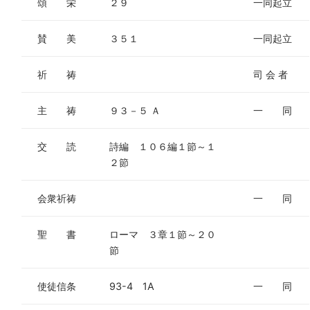
頌 栄
２９
一同起立
賛 美
３５１
一同起立
祈 祷
司 会 者
主 祷
９３－５ Ａ
一 同
交 読
詩編 １０６編１節～１
２節
会衆祈祷
一 同
聖 書
ローマ ３章１節～２０
節
使徒信条
93-4 1A
一 同