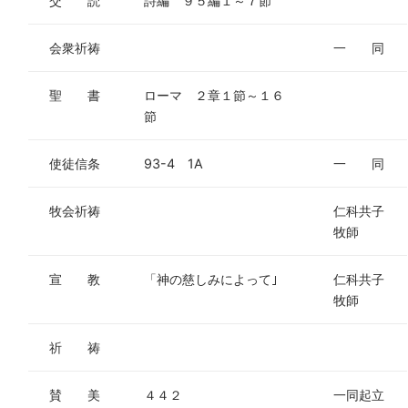
交 読
詩編 ９５編１～７節
会衆祈祷
一 同
聖 書
ローマ ２章１節～１６
節
使徒信条
93-4 1A
一 同
牧会祈祷
仁科共子
牧師
宣 教
「神の慈しみによって｣
仁科共子
牧師
祈 祷
賛 美
４４２
一同起立