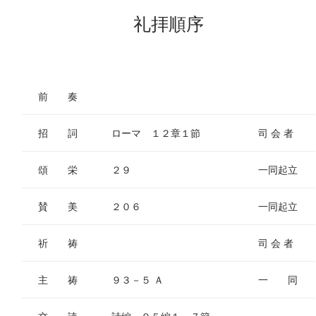
礼拝順序
前 奏
招 詞
ローマ １２章１節
司 会 者
頌 栄
２９
一同起立
賛 美
２０６
一同起立
祈 祷
司 会 者
主 祷
９３－５ Ａ
一 同