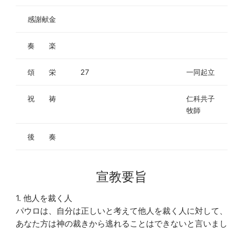
感謝献金
奏 楽
頌 栄
27
一同起立
祝 祷
仁科共子
牧師
後 奏
宣教要旨
1. 他人を裁く人
パウロは、自分は正しいと考えて他人を裁く人に対して、
あなた方は神の裁きから逃れることはできないと言いまし