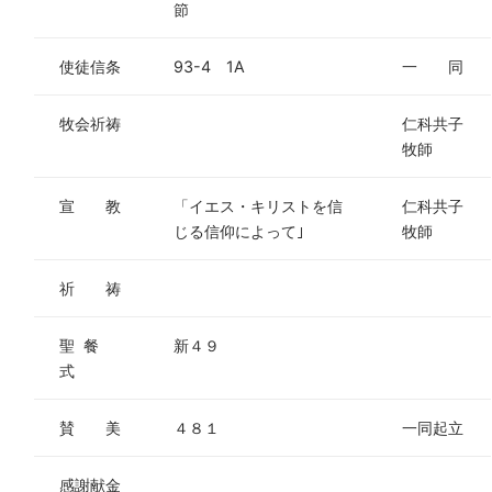
節
使徒信条
93-4 1A
一 同
牧会祈祷
仁科共子
牧師
宣 教
「イエス・キリストを信
仁科共子
じる信仰によって｣
牧師
祈 祷
聖 餐
新４９
式
賛 美
４８１
一同起立
感謝献金