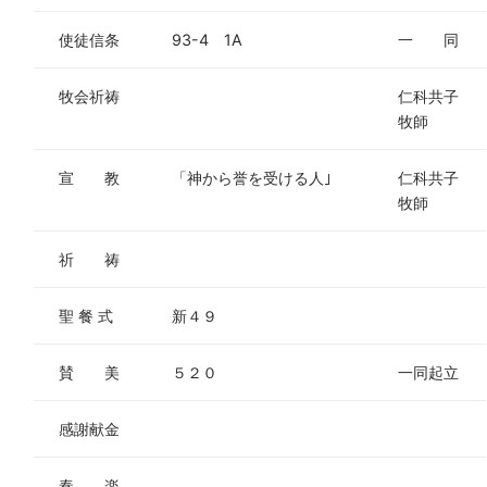
使徒信条
93-4 1A
一 同
牧会祈祷
仁科共子
牧師
宣 教
「神から誉を受ける人｣
仁科共子
牧師
祈 祷
聖 餐 式
新４９
賛 美
５２０
一同起立
感謝献金
奏 楽