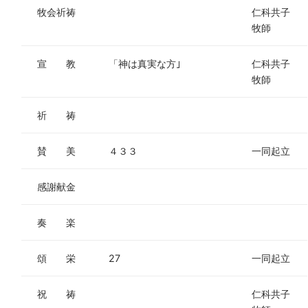
牧会祈祷
仁科共子
牧師
宣 教
「神は真実な方｣
仁科共子
牧師
祈 祷
賛 美
４３３
一同起立
感謝献金
奏 楽
頌 栄
27
一同起立
祝 祷
仁科共子