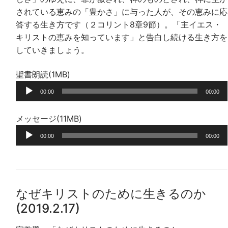
されている恵みの「豊かさ」に与った人が、その恵みに応
答する生き方です（２コリント8章9節）。「主イエス・
キリストの恵みを知っています」と告白し続ける生き方を
していきましょう。
聖書朗読(1MB)
音
00:00
00:00
声
プ
メッセージ(11MB)
レ
音
ー
00:00
00:00
声
ヤ
プ
ー
レ
ー
なぜキリストのために生きるのか
ヤ
(2019.2.17)
ー