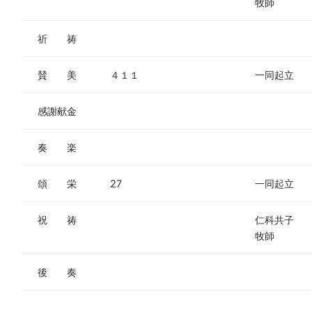
牧師
祈 祷
賛 美
４１１
一同起立
感謝献金
奏 楽
頌 栄
27
一同起立
祝 祷
仁科共子
牧師
後 奏