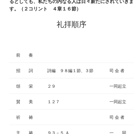
るとしても、私たちの内なる人は日々新たにされていきま
す。（２コリント ４章１６節）
礼拝順序
前 奏
招 詞
詩編 ９８編１節、３節
司 会 者
頌 栄
２９
一同起立
賛 美
１２７
一同起立
祈 祷
司 会 者
主 祷
９３－５ Ａ
一 同