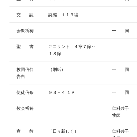
交 読
詩編 １１３編
会衆祈祷
一 同
聖 書
２コリント ４章７節～
１８節
教団信仰
（別紙）
一 同
告白
使徒信条
９３－４ １Ａ
一 同
牧会祈祷
仁科共子
牧師
宣 教
「日々新しく｣
仁科共子