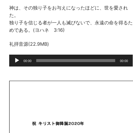
神は、その独り子をお与えになったほどに、世を愛され
た。
独り子を信じる者が一人も滅びないで、永遠の命を得るた
めである。(ヨハネ 3:16)
礼拝音源(22.9MB)
音
00:00
00:00
声
プ
レ
ー
ヤ
ー