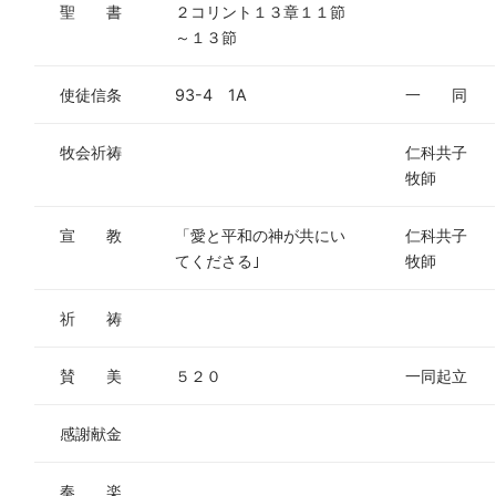
聖 書
２コリント１３章１１節
～１３節
使徒信条
93-4 1A
一 同
牧会祈祷
仁科共子
牧師
宣 教
「愛と平和の神が共にい
仁科共子
てくださる｣
牧師
祈 祷
賛 美
５２０
一同起立
感謝献金
奏 楽