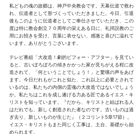
私どもの魂の故郷は、神戸中央教会です。天幕伝道で救わ
れ、伝道者として形づくっていただきました。今日、引退
後もこのように伝道者としてご奉仕させていただき、この
度は特に教会創立７０周年の栄えある日に、礼拝説教のご
用にお招きを受け、言葉に表せない、感激と喜びに溢れて
います。ありがとうございます。
テレビ番組「大改造！劇的ビフォー・アフター」を見てい
ると、古いぼろぼろの傾きかかった家が見ちがえる程に改
造されて、「何ということでしょう！」と驚嘆の声をあげ
ます。今日だれもがこれと似た、これ以上に必要とされて
いるのは、私たちの内側の霊魂の大改造ではないでしょう
か。私たちはこれを成し遂げる力ある匠であるイエス・キ
リストを知っています。『だから、キリストと結ばれる人
はだれでも、新しく創造された者なのです。古いものは過
ぎ去り、新しいものが生じた』（２コリント5章17節）。
イエス・キリストもまた同じく工事は、土台、基礎から始
められます。