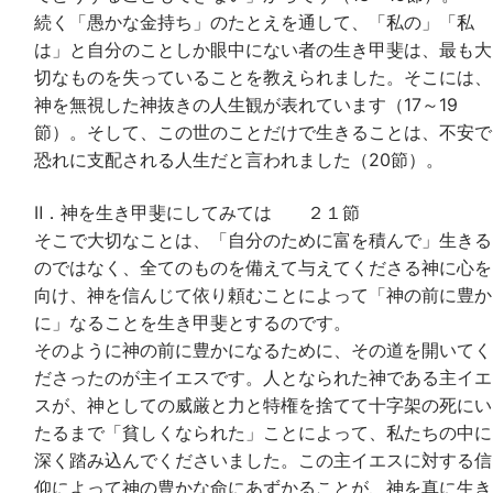
続く「愚かな金持ち」のたとえを通して、「私の」「私
は」と自分のことしか眼中にない者の生き甲斐は、最も大
切なものを失っていることを教えられました。そこには、
神を無視した神抜きの人生観が表れています（17～19
節）。そして、この世のことだけで生きることは、不安で
恐れに支配される人生だと言われました（20節）。
Ⅱ．神を生き甲斐にしてみては ２１節
そこで大切なことは、「自分のために富を積んで」生きる
のではなく、全てのものを備えて与えてくださる神に心を
向け、神を信んじて依り頼むことによって「神の前に豊か
に」なることを生き甲斐とするのです。
そのように神の前に豊かになるために、その道を開いてく
ださったのが主イエスです。人となられた神である主イエ
スが、神としての威厳と力と特権を捨てて十字架の死にい
たるまで「貧しくなられた」ことによって、私たちの中に
深く踏み込んでくださいました。この主イエスに対する信
仰によって神の豊かな命にあずかることが、神を真に生き