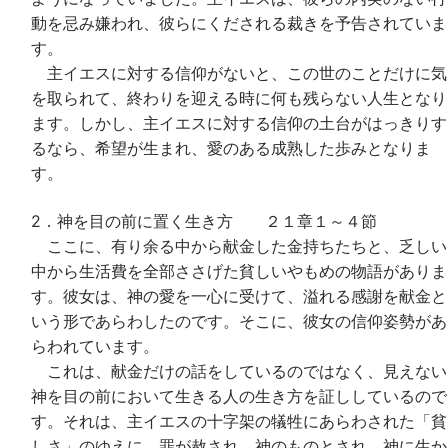
動を忌み嫌われ、彼らにくだされる裁きを予告されていま
す。
主イエスに対する信仰がないと、この世のことだけに気
を取られて、終わりを迎える時に何も残らない人生となり
ます。しかし、主イエスに対する信仰の土台がはっきりす
るなら、希望が生まれ、愛のある成熟した歩みとなりま
す。
2．神を目の前に置く生き方 ２１章１～４節
ここに、有り余る中から献金した金持ちたちと、乏しい
中から生活費を全部ささげた貧しいやもめの物語がありま
す。彼女は、神の愛を一心に受けて、溢れる感謝を献金と
いう形であらわしたのです。そこに、彼女の信仰姿勢があ
らわれています。
これは、献金だけの話をしているのではなく、見えない
神を目の前において生きる人の生き方を証ししているので
す。それは、主イエスの十字架の犠牲にあらわされた「貧
しさ」のゆえに、罪が赦され、神のものとされ、神に生か