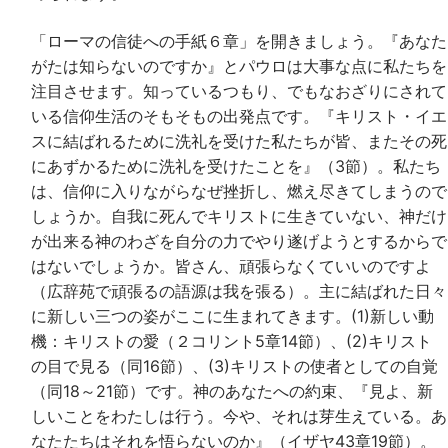
「ローマの信徒への手紙６章」を開きましょう。『あなた
がたは知らないのですか』とパウロは大事な点に私たちを
注目させます。知っているつもり、でもなおざりにされて
いる信仰生活のそもそもの出発点です。『キリスト・イエ
スに結ばれるために洗礼を受けた私たちが皆、またその死
にあずかるために洗礼を受けたことを』（3節）。私たち
は、信仰に入りながらなぜ挫折し、燃え尽きてしまうので
しょうか。自我に死んでキリストに生きていない、神だけ
が出来る神のわざを自分の力でやり遂げようとするからで
はないでしょうか。皆さん、頑張らなくていいのですよ
（広辞苑で頑張るの語源は我を張る）。主に結ばれた日々
に新しい三つの姿がここに生まれてきます。(1)新しい動
機：キリストの愛（２コリント5章14節）、(2)キリスト
の目で見る（同16節）、(3)キリストの使者としての自覚
（同18～21節）です。神のあなたへの約束、『見よ、新
しいことをわたしは行う。今や、それは芽生えている。あ
なたたちはそれを悟らないのか』（イザヤ43章19節）。