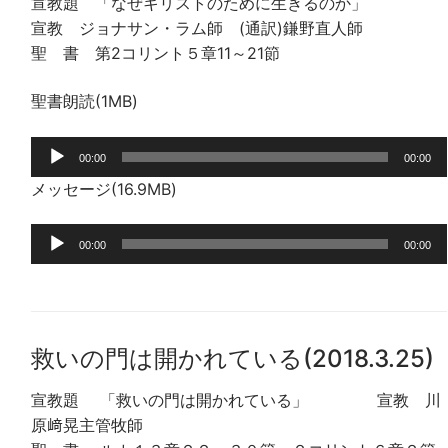
宣教題 「なぜキリストのために生きるのか」
宣教 ジョナサン・ラム師 (通訳)鎌野直人師
聖 書 第2コリント５章11～21節
聖書朗読(1MB)
音
00:00
00:00
声
メッセージ(16.9MB)
プ
レ
音
ー
00:00
00:00
声
ヤ
プ
ー
レ
ー
救いの門は開かれている(2018.3.25)
ヤ
ー
宣教題 「救いの門は開かれている」 宣教 川
原﨑晃主管牧師