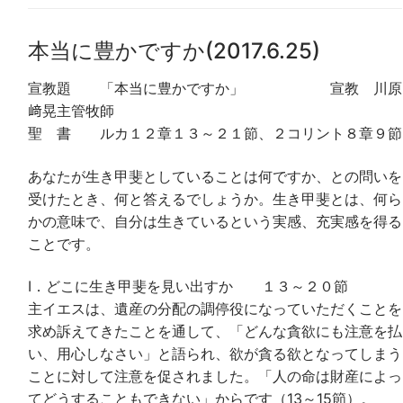
本当に豊かですか(2017.6.25)
宣教題 「本当に豊かですか」 宣教 川原
﨑晃主管牧師
聖 書 ルカ１２章１３～２１節、２コリント８章９節
あなたが生き甲斐としていることは何ですか、との問いを
受けたとき、何と答えるでしょうか。生き甲斐とは、何ら
かの意味で、自分は生きているという実感、充実感を得る
ことです。
Ⅰ．どこに生き甲斐を見い出すか １３～２０節
主イエスは、遺産の分配の調停役になっていただくことを
求め訴えてきたことを通して、「どんな貪欲にも注意を払
い、用心しなさい」と語られ、欲が貪る欲となってしまう
ことに対して注意を促されました。「人の命は財産によっ
てどうすることもできない」からです（13～15節）。