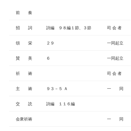
前 奏
招 詞
詩編 ９８編１節、３節
司 会 者
頌 栄
２９
一同起立
賛 美
６
一同起立
祈 祷
司 会 者
主 祷
９３－５ Ａ
一 同
交 読
詩編 １１６編
会衆祈祷
一 同