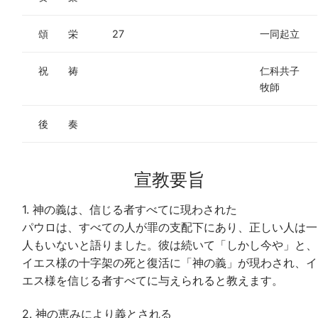
頌 栄
27
一同起立
祝 祷
仁科共子
牧師
後 奏
宣教要旨
1. 神の義は、信じる者すべてに現わされた
パウロは、すべての人が罪の支配下にあり、正しい人は一
人もいないと語りました。彼は続いて「しかし今や」と、
イエス様の十字架の死と復活に「神の義」が現わされ、イ
エス様を信じる者すべてに与えられると教えます。
2. 神の恵みにより義とされる