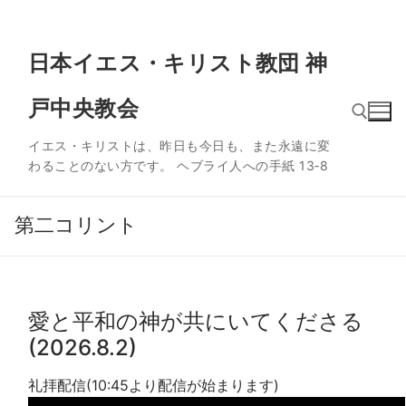
コ
日本イエス・キリスト教団 神
ン
テ
戸中央教会
ン
ツ
イエス・キリストは、昨日も今日も、また永遠に変
へ
わることのない方です。 ヘブライ人への手紙 13‐8
ス
検索:
キ
ッ
第二コリント
プ
愛と平和の神が共にいてくださる
(2026.8.2)
礼拝配信(10:45より配信が始まります)