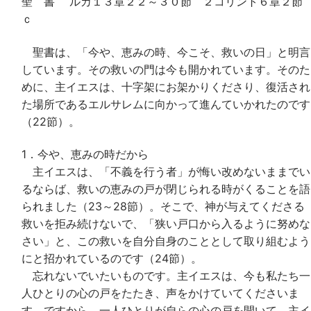
聖 書 ルカ１３章２２～３０節 ２コリント６章２節
ｃ
聖書は、「今や、恵みの時、今こそ、救いの日」と明言
しています。その救いの門は今も開かれています。そのた
めに、主イエスは、十字架にお架かりくださり、復活され
た場所であるエルサレムに向かって進んていかれたのです
（22節）。
1．今や、恵みの時だから
主イエスは、「不義を行う者」が悔い改めないままでい
るならば、救いの恵みの戸が閉じられる時がくることを語
られました（23～28節）。そこで、神が与えてくださる
救いを拒み続けないで、「狭い戸口から入るように努めな
さい」と、この救いを自分自身のこととして取り組むよう
にと招かれているのです（24節）。
忘れないでいたいものです。主イエスは、今も私たち一
人ひとりの心の戸をたたき、声をかけていてくださいま
す。ですから、一人ひとりが自らの心の戸を開いて、主イ