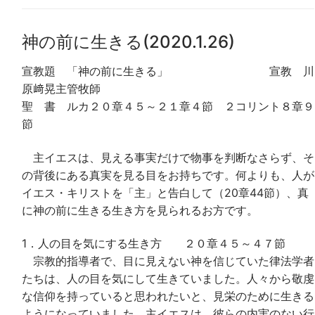
神の前に生きる(2020.1.26)
宣教題 「神の前に生きる」 宣教 川
原﨑晃主管牧師
聖 書 ルカ２０章４５～２１章４節 ２コリント８章９
節
主イエスは、見える事実だけで物事を判断なさらず、そ
の背後にある真実を見る目をお持ちです。何よりも、人が
イエス・キリストを「主」と告白して（20章44節）、真
に神の前に生きる生き方を見られるお方です。
1．人の目を気にする生き方 ２０章４５～４７節
宗教的指導者で、目に見えない神を信じていた律法学者
たちは、人の目を気にして生きていました。人々から敬虔
な信仰を持っていると思われたいと、見栄のために生きる
ようになっていました。主イエスは、彼らの内実のない行