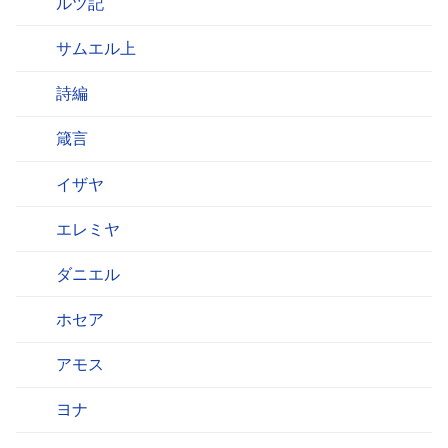
ルツ記
サムエル上
詩編
箴言
イザヤ
エレミヤ
ダニエル
ホセア
アモス
ヨナ