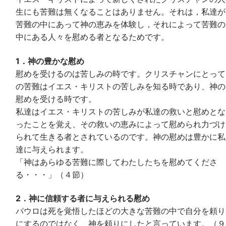
生にも苦難は無くなることはありません。それは，私達が
苦難の中にあって神の恵みを体験し，それによって苦難の
中にある人々を慰める者となるためです。
1．神の豊かな慰め
慰めを受けるのは苦しみの時です。クリスチャンにとって
の苦難はイエス・キリストの苦しみを知る時であり、神の
慰めを受ける時です。
私達はイエス・キリストの苦しみが私達の救いと慰めとな
ったことを覚え、その救いの恵みによって慰められ力づけ
られて生きる者とされているのです。神の慰めは豊かに私
達に与えられます。
「神はあらゆる苦難に際してわたしたちを慰めてくださ
る・・・」（４節）
2．神に信頼する者に与えられる慰め
パウロは死を覚悟したほどの大きな苦難の中で自分を頼り
にするのではなく、神を頼りにしたと言っています。（９