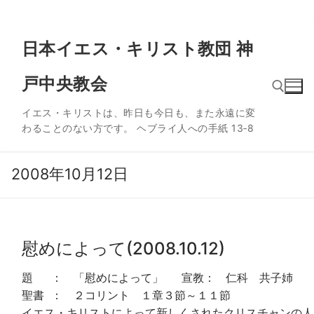
コ
日本イエス・キリスト教団 神
ン
テ
戸中央教会
ン
ツ
イエス・キリストは、昨日も今日も、また永遠に変
へ
わることのない方です。 ヘブライ人への手紙 13‐8
ス
検索:
キ
ッ
2008年10月12日
プ
慰めによって(2008.10.12)
題 ： 「慰めによって」 宣教： 仁科 共子姉
聖書 ： ２コリント １章３節～１１節
イエス・キリストによって新しくされたクリスチャンの人