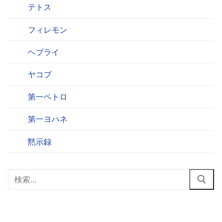
テトス
フィレモン
ヘブライ
ヤコブ
第一ペトロ
第一ヨハネ
黙示録
検
索: