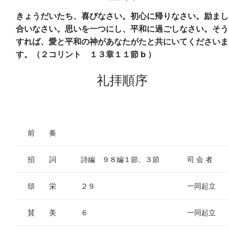
きょうだいたち、喜びなさい。初心に帰りなさい。励まし
合いなさい。思いを一つにし、平和に過ごしなさい。そう
すれば、愛と平和の神があなたがたと共にいてくださいま
す。（２コリント １３章１１節 b ）
礼拝順序
前 奏
招 詞
詩編 ９８編１節、３節
司 会 者
頌 栄
２９
一同起立
賛 美
６
一同起立