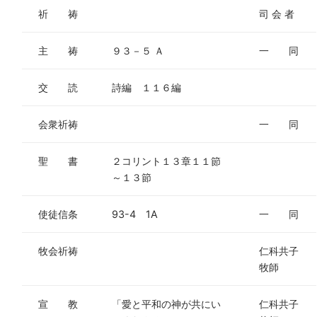
祈 祷
司 会 者
主 祷
９３－５ Ａ
一 同
交 読
詩編 １１６編
会衆祈祷
一 同
聖 書
２コリント１３章１１節
～１３節
使徒信条
93-4 1A
一 同
牧会祈祷
仁科共子
牧師
宣 教
「愛と平和の神が共にい
仁科共子