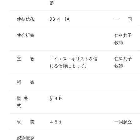
節
使徒信条
93-4 1A
一 同
牧会祈祷
仁科共子
牧師
宣 教
「イエス・キリストを信
仁科共子
じる信仰によって｣
牧師
祈 祷
聖 餐
新４９
式
賛 美
４８１
一同起立
感謝献金