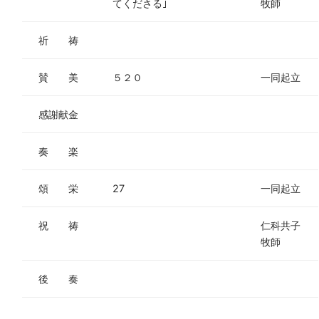
てくださる｣
牧師
祈 祷
賛 美
５２０
一同起立
感謝献金
奏 楽
頌 栄
27
一同起立
祝 祷
仁科共子
牧師
後 奏