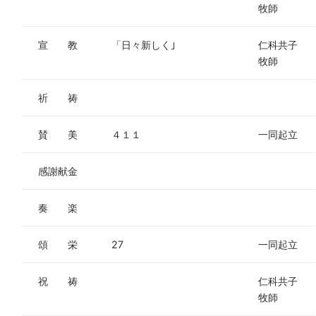
牧師
宣 教
「日々新しく｣
仁科共子
牧師
祈 祷
賛 美
４１１
一同起立
感謝献金
奏 楽
頌 栄
27
一同起立
祝 祷
仁科共子
牧師