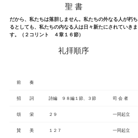
聖 書
だから、私たちは落胆しません。私たちの外なる人が朽ち
るとしても、私たちの内なる人は日々新たにされていきま
す。（２コリント ４章１６節）
礼拝順序
前 奏
招 詞
詩編 ９８編１節、３節
司 会 者
頌 栄
２９
一同起立
賛 美
１２７
一同起立