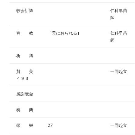
牧会祈祷
仁科早苗
師
宣 教
「天におられる｣
仁科早苗
師
祈 祷
賛 美
一同起立
４９３
感謝献金
奏 楽
頌 栄
27
一同起立