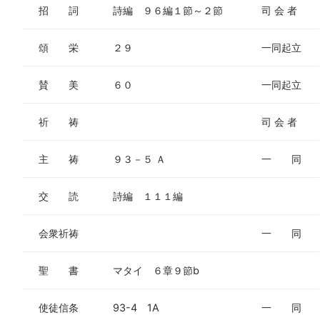
招 詞
詩編 ９６編１節～２節
司 会 者
頌 栄
２９
一同起立
賛 美
６０
一同起立
祈 祷
司 会 者
主 祷
９３－５ Ａ
一 同
交 読
詩編 １１１編
会衆祈祷
一 同
聖 書
マタイ ６章９節b
使徒信条
93-4 1A
一 同