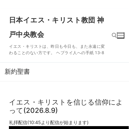
コ
日本イエス・キリスト教団 神
ン
テ
戸中央教会
ン
ツ
イエス・キリストは、昨日も今日も、また永遠に変
へ
わることのない方です。 ヘブライ人への手紙 13‐8
ス
検索:
キ
ッ
新約聖書
プ
イエス・キリストを信じる信仰によ
って(2026.8.9)
礼拝配信(10:45より配信が始まります)