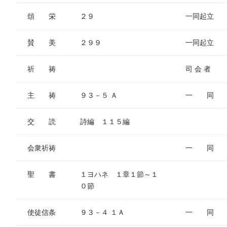
頌 栄
２９
一同起立
賛 美
２９９
一同起立
祈 祷
司 会 者
主 祷
９３－５ Ａ
一 同
交 読
詩編 １１５編
会衆祈祷
一 同
聖 書
１ヨハネ １章１節～１
０節
使徒信条
９３－４ １Ａ
一 同