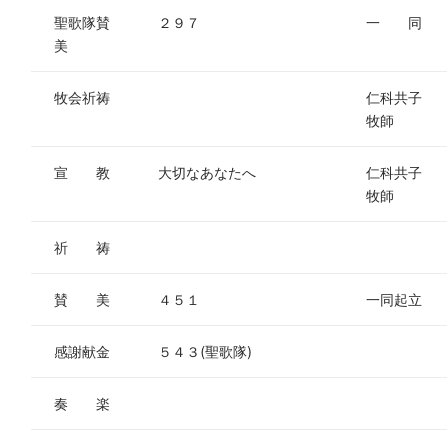
聖歌隊賛
２９７
一 同
美
牧会祈祷
仁科共子
牧師
宣 教
大切なあなたへ
仁科共子
牧師
祈 祷
賛 美
４５１
一同起立
感謝献金
５４３(聖歌隊)
奏 楽