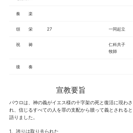
奏 楽
頌 栄
27
一同起立
祝 祷
仁科共子
牧師
後 奏
宣教要旨
パウロは、神の義がイエス様の十字架の死と復活に現わさ
れ、信じるすべての人を罪の支配から贖って義とされると
語りました。
1、誇りは取り去られた