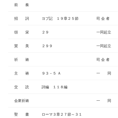
前 奏
招 詞
ヨブ記 １９章２５節
司 会 者
頌 栄
２９
一同起立
賛 美
２９９
一同起立
祈 祷
司 会 者
主 祷
９３－５ Ａ
一 同
交 読
詩編 １１８編
会衆祈祷
一 同
聖 書
ローマ３章２７節～３１