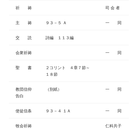
祈 祷
司 会 者
主 祷
９３－５ Ａ
一 同
交 読
詩編 １１３編
会衆祈祷
一 同
聖 書
２コリント ４章７節～
１８節
教団信仰
（別紙）
一 同
告白
使徒信条
９３－４ １Ａ
一 同
牧会祈祷
仁科共子