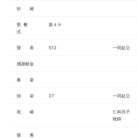
祈 祷
聖 餐
新４９
式
賛 美
512
一同起立
感謝献金
奏 楽
頌 栄
27
一同起立
祝 祷
仁科共子
牧師
後 奏