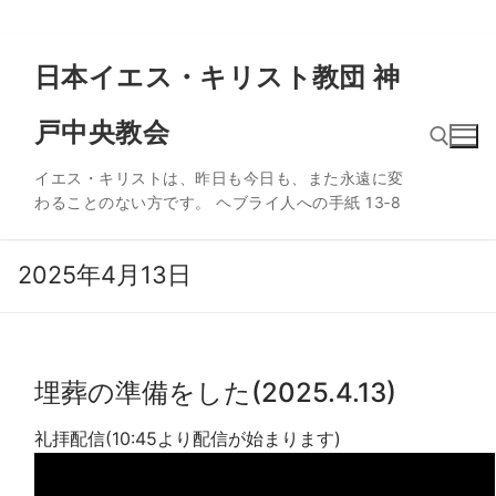
コ
日本イエス・キリスト教団 神
ン
テ
戸中央教会
ン
ツ
イエス・キリストは、昨日も今日も、また永遠に変
へ
わることのない方です。 ヘブライ人への手紙 13‐8
ス
検索:
キ
ッ
2025年4月13日
プ
埋葬の準備をした(2025.4.13)
礼拝配信(10:45より配信が始まります)