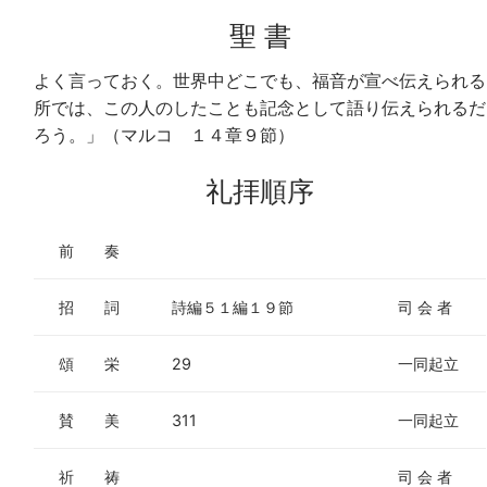
聖 書
よく言っておく。世界中どこでも、福音が宣べ伝えられる
所では、この人のしたことも記念として語り伝えられるだ
ろう。」（マルコ １４章９節）
礼拝順序
前 奏
招 詞
詩編５１編１９節
司 会 者
頌 栄
29
一同起立
賛 美
311
一同起立
祈 祷
司 会 者