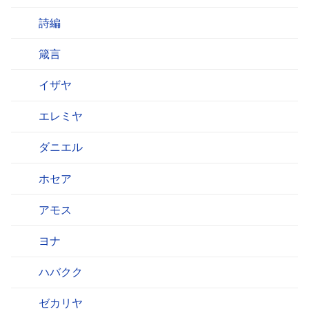
詩編
箴言
イザヤ
エレミヤ
ダニエル
ホセア
アモス
ヨナ
ハバクク
ゼカリヤ