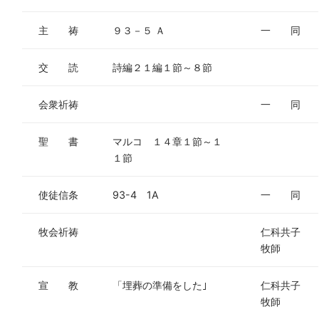
主 祷
９３－５ Ａ
一 同
交 読
詩編２１編１節～８節
会衆祈祷
一 同
聖 書
マルコ １４章１節～１
１節
使徒信条
93-4 1A
一 同
牧会祈祷
仁科共子
牧師
宣 教
「埋葬の準備をした｣
仁科共子
牧師