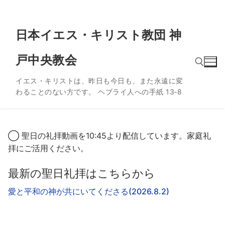
コ
日本イエス・キリスト教団 神
ン
テ
戸中央教会
ン
ツ
イエス・キリストは、昨日も今日も、また永遠に変
へ
わることのない方です。 ヘブライ人への手紙 13‐8
ス
検索:
キ
ッ
プ
◯ 聖日の礼拝動画を10:45より配信しています。家庭礼
拝にご活用ください。
最新の聖日礼拝はこちらから
愛と平和の神が共にいてくださる(2026.8.2)