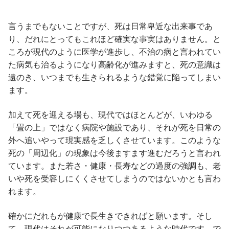
言うまでもないことですが、死は日常卑近な出来事であ
り、だれにとってもこれほど確実な事実はありません。と
ころが現代のように医学が進歩し、不治の病と言われてい
た病気も治るようになり高齢化が進みますと、死の意識は
遠のき、いつまでも生きられるような錯覚に陥ってしまい
ます。
加えて死を迎える場も、現代ではほとんどが、いわゆる
「畳の上」ではなく病院や施設であり、それが死を日常の
外へ追いやって現実感を乏しくさせています。このような
死の「周辺化」の現象は今後ますます進むだろうと言われ
ています。また若さ・健康・長寿などの過度の強調も、老
いや死を受容しにくくさせてしまうのではないかとも言わ
れます。
確かにだれもが健康で長生きできればと願います。そし
て、現代はそれが可能になりつつあるような時代です。で