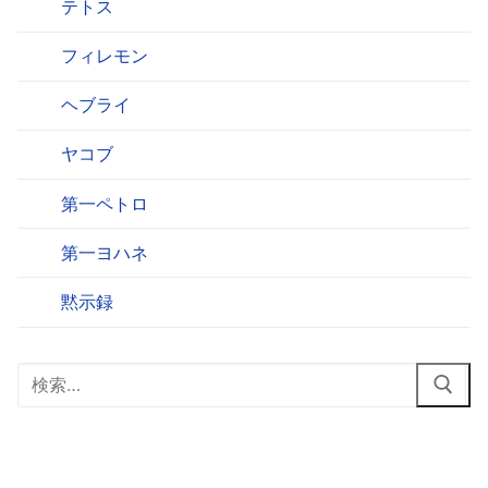
テトス
フィレモン
ヘブライ
ヤコブ
第一ペトロ
第一ヨハネ
黙示録
検
索: