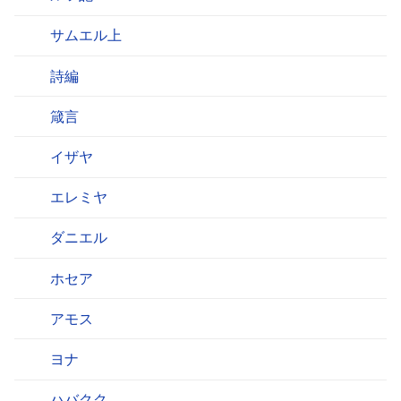
サムエル上
詩編
箴言
イザヤ
エレミヤ
ダニエル
ホセア
アモス
ヨナ
ハバクク