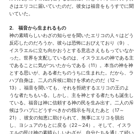
さはエリコに届いていたのだ。彼女は福音をもうすでに聞
いていた。
2. 福音から生まれるもの
神の素晴らしいわざの知らせを聞いたエリコの人々はどう
反応したのだろうか。彼らは恐怖におびえており（9）、
イスラエルに立ち向かおうとする意志さえももっていなか
った。世界を支配しているのは、イスラエルの神である主
であることに気がついたからである（11）。本当の神を神
とする思いが、ある者たちのうちに生まれた。だから、ラ
ハブ自身は、二人の斥候に助けを求めたのだ（12～
13）。福音を聞いても、それを拒絶するエリコの王のよ
うな者たちもいる。しかし、主を神とする者たちも誕生し
ている。福音は神に信頼する神の民を生み出す。二人の斥
候はラハブにどうすべきかの指示を与えたあと（17～
21）、彼女の知恵に助けられて、無事にエリコを脱出
し、ヨシュアのもとに戻る（22～24）。そして、イスラ
エルの民は神の素晴らしいわざが、自分たちを通して続い