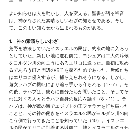
よい知らせは人を動かし、人を変える。聖書が語る福音
は、神がなされた素晴らしいわざの知らせである。そし
て、このよい知らせから生まれるものがある。
1. 神の素晴らしいわざ
荒野を放浪していたイスラエルの民は、約束の地に入ろう
としていた。新しい地に進む前に、ヨシュアは二人の斥候
をヨルダン川の向こうにあるエリコに送った。最初に攻め
るであろう町と周辺の様子を探るためであった。斥候たち
はエリコに侵入するが、捕らえられそうになる。しかし、
遊女ラハブの機転により追っ手から守られる（1～7）。そ
の後、ラハブは、彼らに自分たちが聞いたこと、そしてそ
れに対する人々とラハブ自身の反応を話す（8～11）。ラ
ハブは、神が葦の海でエジプトの王ファラオを打ち破った
ことと、その神の働きをイスラエルの民がヨルダン川の向
こう側で行ってきたことを知っていた（10）。イスラエ
ルの民がエリコに到着する以前に、神とイスラエルのうわ