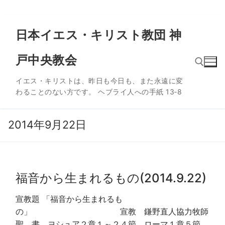
コ
日本イエス・キリスト教団 神
ン
テ
戸中央教会
ン
ツ
イエス・キリストは、昨日も今日も、また永遠に変
へ
わることのない方です。 ヘブライ人への手紙 13‐8
ス
検索:
キ
ッ
2014年9月22日
プ
福音から生まれるもの(2014.9.22)
宣教題 「福音から生まれるも
の」 宣教 鎌野直人協力牧師
聖 書 ヨシュア２章１～２４節 ローマ１章５節