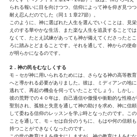
られる報いに目を向けつつ、信仰によって神を仰ぎ見つつ
耐え忍んだのでした（同１１章27節）。
このように、神に選ばれた人生を選んでいくことは、見栄
えのする華やかな生活、また楽な人生を追及することでは
なくて、たとえ試練があっても神が備えてくださったとこ
ろに踏みとどまることです。それを通して、神からの使命
が明らかになるのです。
2．神の民をむなしくする
モ－セが神に用いられるためには、さらなる神の高等教育
へと導かれる必要がありました。彼は、ミディアンの地に
逃れて、再起の機会を伺っていたことでしょう。しかし、
彼の荒野での４０年は、自己過信や傲慢や衝動的な性格が
聖別され、孤独と失意を通して神の助けを求め、神に信頼
して委ねる信仰のレッスンを学ぶ時となったのです。この
ことを通して、モ－セは自分のうちに、もはや何の信頼も
持つことができなくなったのです。
この世の教育は人を偉大にしますが、神の教育は人をむな