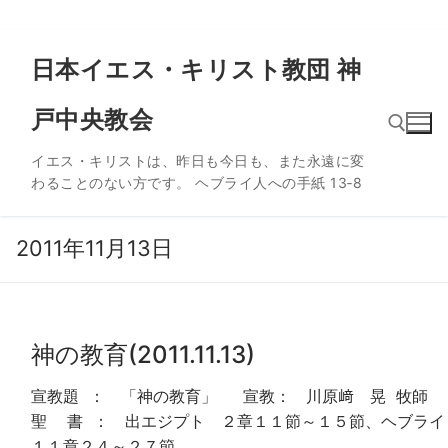
コ
日本イエス・キリスト教団 神
ン
テ
戸中央教会
ン
ツ
イエス・キリストは、昨日も今日も、また永遠に変
へ
わることのない方です。 ヘブライ人への手紙 13‐8
ス
検索:
キ
ッ
2011年11月13日
プ
神の教育(2011.11.13)
宣教題 ： 「神の教育」 宣教： 川原﨑 晃 牧師
聖 書 ： 出エジプト ２章１１節～１５節、ヘブライ
１１章２４～２７節