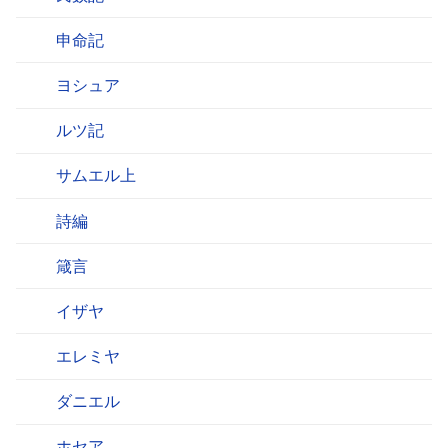
申命記
ヨシュア
ルツ記
サムエル上
詩編
箴言
イザヤ
エレミヤ
ダニエル
ホセア