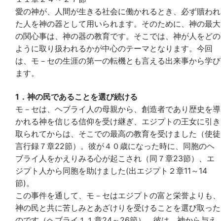
愛の神が、人間が生きる社会に働かれるとき、必ず贖われ
た人を神の器として用いられます。そのために、神の最大
の関心事は、神の器の教育です。そこでは、神が人をどの
ように取り扱われるかが中心のテーマとなります。今回
は、モ－セの生涯の第一の転機とも言える出来事から学び
ます。
1．神の民であることを選び続ける
モ－セは、ヘブライ人の母親から、創造者であり歴史を導
かれる神を信じる信仰を受け継ぎ、エジプトの王女に引き
取られてからは、そこでの最高の教育を受けました（使徒
言行録７章22節）。彼が４０歳になった時に、同胞のヘ
ブライ人をかえりみる心が起こされ（同７章23節）、エ
ジプト人から同胞を助けました(出エジプト２章11～14
節)。
この事件を通して、モ－セはエジプトの富と栄誉よりも、
神の民と共に苦しみとあざけりを受けることを選び取った
のです（ヘブライ１１章24～26節）。彼は、神から与え