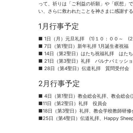
って、祈りは「ご利益の祈願」や「瞑想」で
い、さらに救われたことを神さまに感謝す
1月行事予定
■ 1日（月）元旦礼拝 (1)１０：００～ (
■ 7日（第1聖日）新年礼拝 1月誕生者祝福
■ 14日（第2聖日）はたち祝福礼拝 はた
■ 21日（第3聖日）礼拝 バルナバミッシ
■ 28日（第4聖日）伝道礼拝 質問受付会
2月行事予定
■ 4日（第1聖日）教会総会礼拝、教会総会(
■11日（第2聖日）礼拝 役員会
■18日（第3聖日）礼拝、教会学校教師研修
■25日（第4聖日）伝道礼拝、Happy Shee