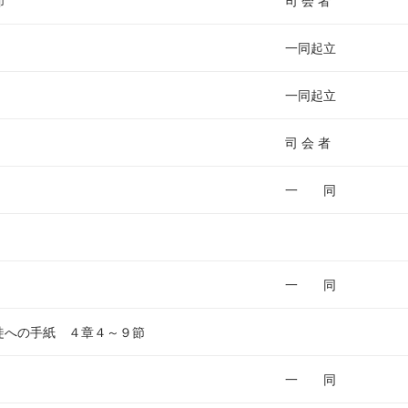
節
司 会 者
は
上
一同起立
下
矢
一同起立
印
キ
司 会 者
ー
を
一 同
使
っ
て
く
一 同
だ
さ
徒への手紙 ４章４～９節
い
一 同