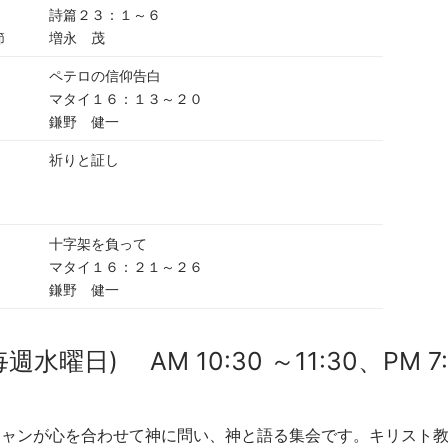
詩篇２３：１～６
節
増永 茂
ペテロの信仰告白
マタイ１６：１３～２０
鎌野 健一
祈りと証し
十字架を負って
マタイ１６：２１～２６
鎌野 健一
曜日) AM 10:30 ～11:30、PM 7:
チャンが心を合わせて神に問い、神と語る集会です。キリスト