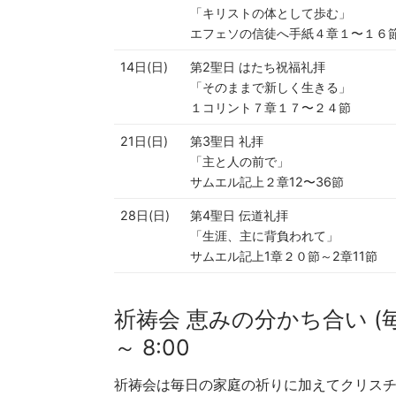
「キリストの体として歩む」
エフェソの信徒へ手紙４章１〜１６
14日(日)
第2聖日 はたち祝福礼拝
「そのままで新しく生きる」
１コリント７章１７〜２４節
21日(日)
第3聖日 礼拝
「主と人の前で」
サムエル記上２章12〜36節
28日(日)
第4聖日 伝道礼拝
「生涯、主に背負われて」
サムエル記上1章２０節～2章11節
祈祷会 恵みの分かち合い (毎週水
～ 8:00
祈祷会は毎日の家庭の祈りに加えてクリス