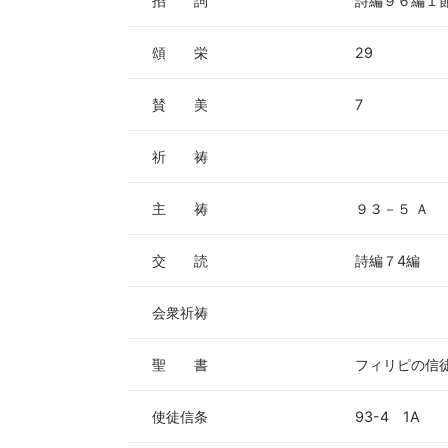
招 詞
詩編９６編１
頌 栄
29
賛 美
7
祈 祷
主 祷
９３－５ Ａ
交 読
詩編７4編
会衆祈祷
聖 書
フィリピの信
使徒信条
93-4 1A