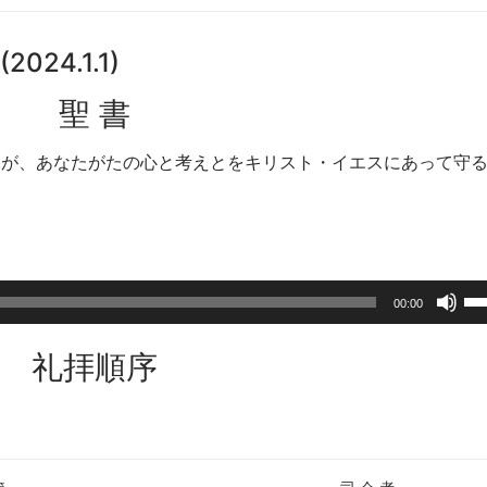
4.1.1)
聖 書
和が、あなたがたの心と考えとをキリスト・イエスにあって守
ボ
00:00
リ
ュ
礼拝順序
ー
ム
調
節
に