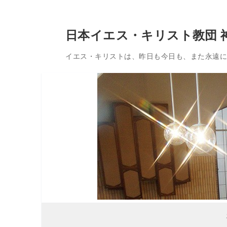
コ
日本イエス・キリスト教団 
ン
テ
イエス・キリストは、昨日も今日も、また永遠に変
ン
ツ
へ
ス
キ
ッ
プ