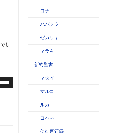
ヨナ
ハバクク
ゼカリヤ
るでし
マラキ
新約聖書
マタイ
マルコ
ルカ
ヨハネ
使徒言行録