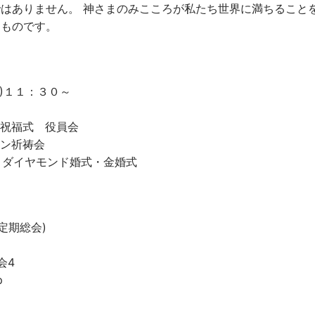
はありません。 神さまのみこころが私たち世界に満ちること
るものです。
2)１１：３０～
ち祝福式 役員会
ョン祈祷会
 ダイヤモンド婚式・金婚式
定期総会)
会4
p