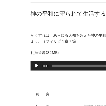
神の平和に守られて生活する(202
そうすれば、あらゆる人知を超えた神の平
ょう。（フィリピ４章７節）
礼拝音源(32MB)
音
00:00
声
プ
レ
ー
ヤ
前 奏
ー