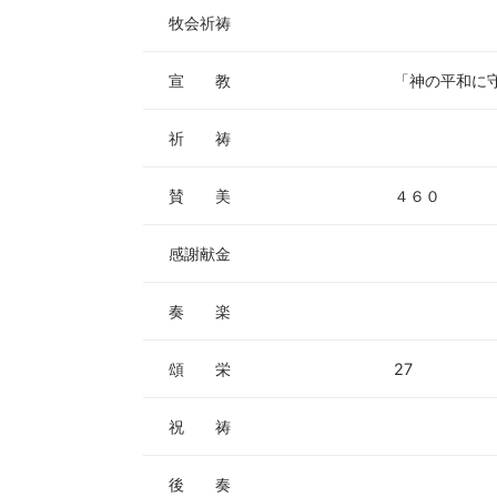
牧会祈祷
宣 教
「神の平和に
祈 祷
賛 美
４６０
感謝献金
奏 楽
頌 栄
27
祝 祷
後 奏