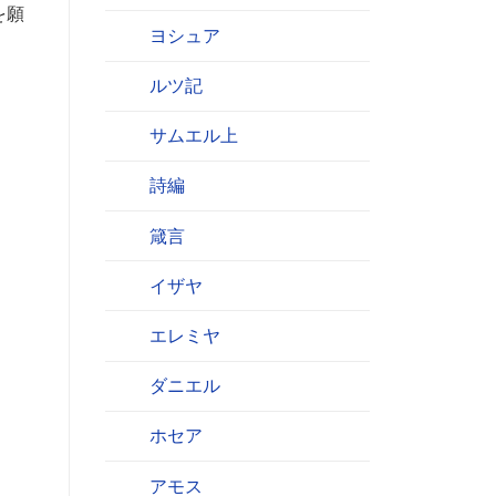
を願
ヨシュア
ルツ記
サムエル上
詩編
箴言
イザヤ
エレミヤ
ダニエル
ホセア
アモス