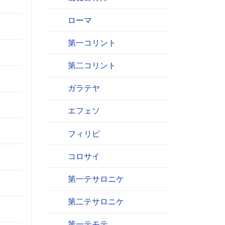
ローマ
第一コリント
第二コリント
ガラテヤ
エフェソ
フィリピ
コロサイ
第一テサロニケ
。
第二テサロニケ
第一テモテ