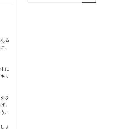
索:
にある
ちに、
の中に
主キリ
考えを
献げ」
煩うこ
ましょ