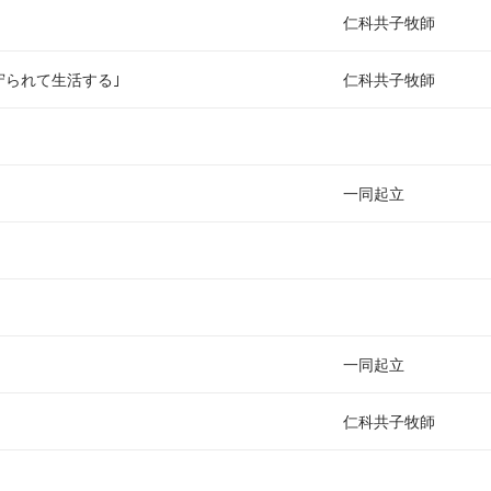
仁科共子牧師
守られて生活する
｣
仁科共子牧師
一同起立
一同起立
仁科共子牧師