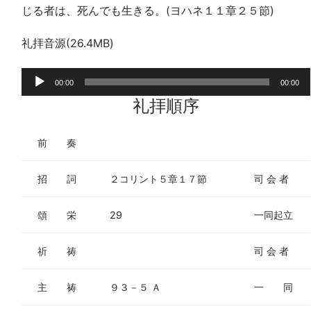
じる者は、死んでも生きる。(ヨハネ１１章２５節)
礼拝音源(26.4MB)
音
00:00
00:00
声
礼拝順序
プ
レ
前 奏
ー
ヤ
招 詞
２コリント５章１７節
司 会 者
ー
頌 栄
29
一同起立
祈 祷
司 会 者
主 祷
９３－５ Ａ
一 同