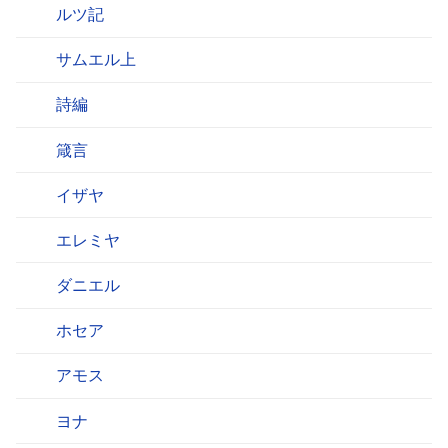
ルツ記
サムエル上
詩編
箴言
イザヤ
エレミヤ
ダニエル
ホセア
アモス
ヨナ