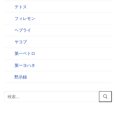
テトス
フィレモン
ヘブライ
ヤコブ
第一ペトロ
第一ヨハネ
黙示録
検
索: