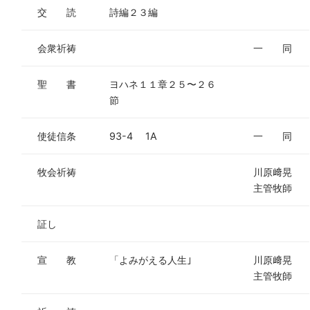
交 読
詩編２３編
会衆祈祷
一 同
聖 書
ヨハネ１１章２５〜２６
節
使徒信条
93-4 1A
一 同
牧会祈祷
川原﨑晃
主管牧師
証し
宣 教
「よみがえる人生｣
川原﨑晃
主管牧師