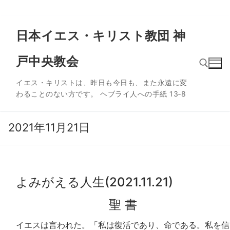
コ
日本イエス・キリスト教団 神
ン
テ
戸中央教会
ン
ツ
イエス・キリストは、昨日も今日も、また永遠に変
へ
わることのない方です。 ヘブライ人への手紙 13‐8
ス
検索:
キ
ッ
2021年11月21日
プ
よみがえる人生(2021.11.21)
聖 書
イエスは言われた。「私は復活であり、命である。私を信