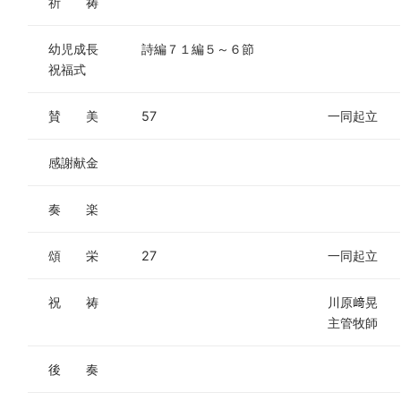
祈 祷
幼児成長
詩編７１編５～６節
祝福式
賛 美
57
一同起立
感謝献金
奏 楽
頌 栄
27
一同起立
祝 祷
川原﨑晃
主管牧師
後 奏