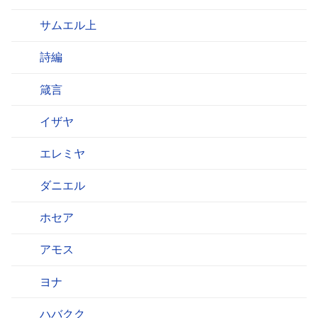
サムエル上
詩編
箴言
イザヤ
エレミヤ
ダニエル
ホセア
アモス
ヨナ
ハバクク