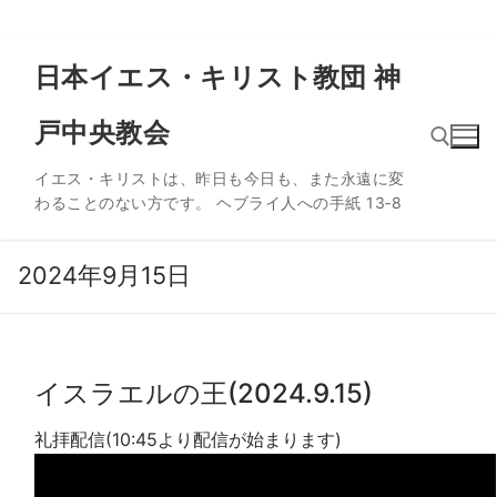
コ
日本イエス・キリスト教団 神
ン
テ
戸中央教会
ン
ツ
イエス・キリストは、昨日も今日も、また永遠に変
へ
わることのない方です。 ヘブライ人への手紙 13‐8
ス
検索:
キ
ッ
2024年9月15日
プ
イスラエルの王(2024.9.15)
礼拝配信(10:45より配信が始まります)