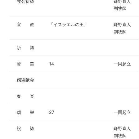
牧会祈祷
鎌野直人
副牧師
宣 教
「イスラエルの王｣
鎌野直人
副牧師
祈 祷
賛 美
14
一同起立
感謝献金
奏 楽
頌 栄
27
一同起立
祝 祷
鎌野直人
副牧師