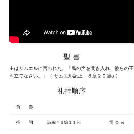
聖 書
主はサムエルに言われた。「民の声を聞き入れ、彼らの王
を立てなさい。」（ サムエル記上 ８章２２節a ）
礼拝順序
前 奏
招 詞
詩編４６編１１節
司 会 者