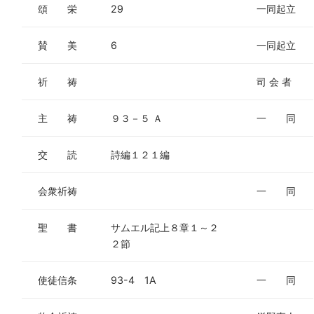
頌 栄
29
一同起立
賛 美
6
一同起立
祈 祷
司 会 者
主 祷
９３－５ Ａ
一 同
交 読
詩編１２１編
会衆祈祷
一 同
聖 書
サムエル記上８章１～２
２節
使徒信条
93-4 1A
一 同