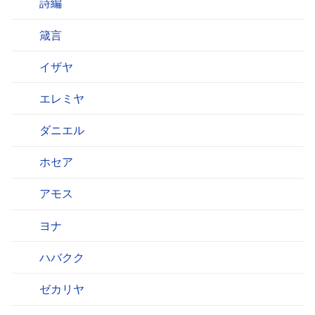
詩編
箴言
イザヤ
エレミヤ
ダニエル
ホセア
アモス
ヨナ
ハバクク
ゼカリヤ