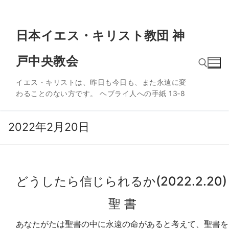
コ
日本イエス・キリスト教団 神
ン
テ
戸中央教会
ン
ツ
イエス・キリストは、昨日も今日も、また永遠に変
へ
わることのない方です。 ヘブライ人への手紙 13‐8
ス
検索:
キ
ッ
2022年2月20日
プ
どうしたら信じられるか(2022.2.20)
聖 書
あなたがたは聖書の中に永遠の命があると考えて、聖書を