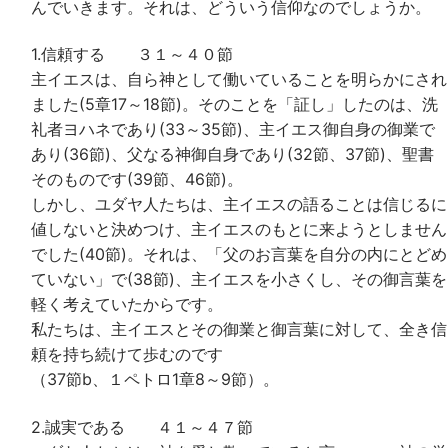
んでいきます。それは、どういう信仰なのでしょうか。
1.信頼する ３１～４０節
主イエスは、自ら神として働いていることを明らかにされ
ました(5章17～18節)。そのことを「証し」したのは、洗
礼者ヨハネであり(33～35節)、主イエス御自身の御業で
あり(36節)、父なる神御自身であり(32節、37節)、聖書
そのものです(39節、46節)。
しかし、ユダヤ人たちは、主イエスの語ることは信じるに
値しないと決めつけ、主イエスのもとに来ようとしません
でした(40節)。それは、「父のお言葉を自分の内にとどめ
ていない」で(38節)、主イエスを小さくし、その御言葉を
軽く考えていたからです。
私たちは、主イエスとその御業と御言葉に対して、全き信
頼を持ち続けて歩むのです
（37節b、１ペトロ1章8～9節）。
2.誠実である ４１～４７節