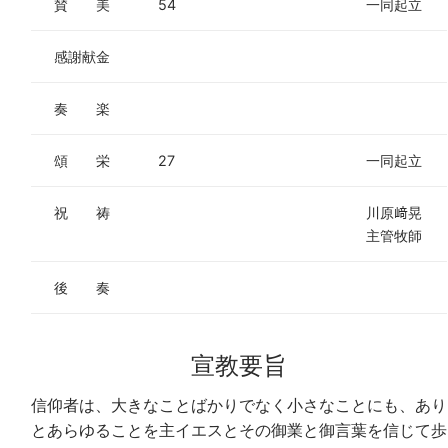
賛 美
54
一同起立
感謝献金
奏 楽
頌 栄
27
一同起立
祝 祷
川原﨑晃
主管牧師
後 奏
宣教要旨
信仰者は、大きなことばかりでなく小さなことにも、あり
とあらゆることを主イエスとその御業と御言葉を信じて歩