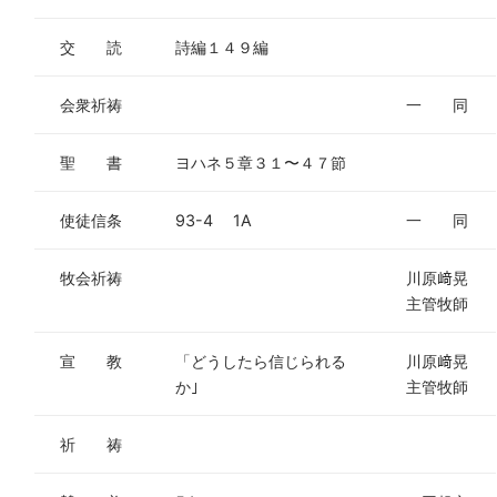
交 読
詩編１４９編
会衆祈祷
一 同
聖 書
ヨハネ５章３１〜４７節
使徒信条
93-4 1A
一 同
牧会祈祷
川原﨑晃
主管牧師
宣 教
「どうしたら信じられる
川原﨑晃
か｣
主管牧師
祈 祷