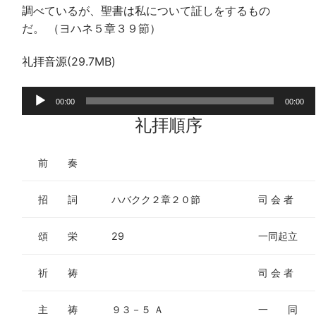
調べているが、聖書は私について証しをするもの
だ。 （ヨハネ５章３９節）
礼拝音源(29.7MB)
音
00:00
00:00
声
礼拝順序
プ
レ
前 奏
ー
ヤ
招 詞
ハバクク２章２０節
司 会 者
ー
頌 栄
29
一同起立
祈 祷
司 会 者
主 祷
９３－５ Ａ
一 同