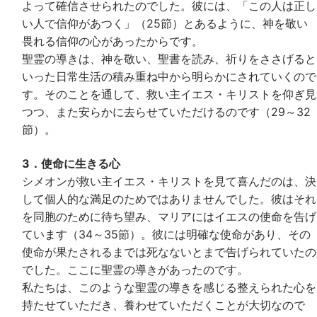
よって確信させられたのでした。彼には、「この人は正し
い人で信仰があつく」（25節）とあるように、神を敬い
畏れる信仰の心があったからです。
聖霊の導きは、神を敬い、聖書を読み、祈りをささげると
いった日常生活の積み重ね中から明らかにされていくので
す。そのことを通して、救い主イエス・キリストを仰ぎ見
つつ、また安らかに去らせていただけるのです（29～32
節）。
3．使命に生きる心
シメオンが救い主イエス・キリストを見て喜んだのは、決
して個人的な満足のためではありませんでした。彼はそれ
を同胞のために待ち望み、マリアにはイエスの使命を告げ
ています（34～35節）。彼には明確な使命があり、その
使命が果たされるまでは死なないとまで告げられていたの
でした。ここに聖霊の導きがあったのです。
私たちは、このような聖霊の導きを感じる整えられた心を
持たせていただき、養わせていただくことが大切なので