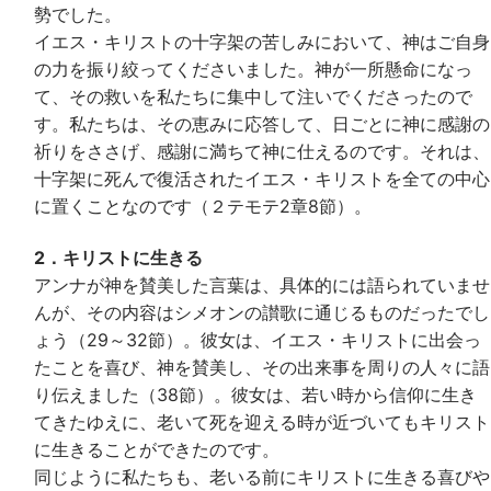
勢でした。
イエス・キリストの十字架の苦しみにおいて、神はご自身
の力を振り絞ってくださいました。神が一所懸命になっ
て、その救いを私たちに集中して注いでくださったので
す。私たちは、その恵みに応答して、日ごとに神に感謝の
祈りをささげ、感謝に満ちて神に仕えるのです。それは、
十字架に死んで復活されたイエス・キリストを全ての中心
に置くことなのです（２テモテ2章8節）。
2．キリストに生きる
アンナが神を賛美した言葉は、具体的には語られていませ
んが、その内容はシメオンの讃歌に通じるものだったでし
ょう（29～32節）。彼女は、イエス・キリストに出会っ
たことを喜び、神を賛美し、その出来事を周りの人々に語
り伝えました（38節）。彼女は、若い時から信仰に生き
てきたゆえに、老いて死を迎える時が近づいてもキリスト
に生きることができたのです。
同じように私たちも、老いる前にキリストに生きる喜びや