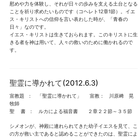
慰めや力を体験し、それが日々の歩みを支える土台となる
ことを祈り求めたいものです（コヘレト12章1節）。イエ
ス・キリストへの信仰を言い表わした時が、「青春の
日々」なのです。
イエス・キリストは生きておられます。このキリストに生
きる者を神は用いて、人々の救いのために働かれるので
す。
聖霊に導かれて(2012.6.3)
宣教題 ： 「聖霊に導かれて」 宣教： 川原﨑 晃
牧師
聖 書 ： ルカによる福音書 ２章２２節～３５節
シメオンが、神殿に連れられてきた幼子イエスを見て、こ
の方が救い主であると認めることができたのは、聖霊によ