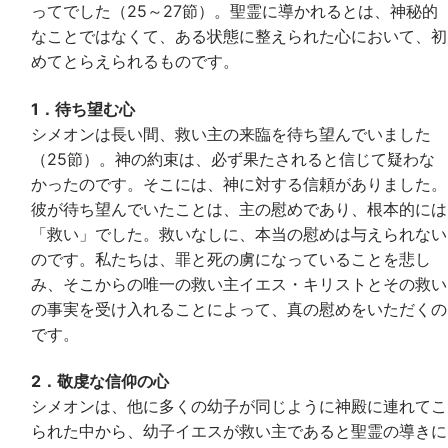
ってでした（25～27節）。聖霊に導かれるとは、神秘的
なことではなくて、ある状態に整えられた心において、初
めてとらえられるものです。
1．待ち望む心
シメオンは長い間、救い主の来臨を待ち望んでいました
（25節）。神の約束は、必ず果たされると信じて疑わな
かったのです。そこには、神に対する信頼がありました。
彼が待ち望んでいたことは、主の慰めであり、根本的には
「救い」でした。救いなしに、本当の慰めは与えられない
のです。私たちは、罪と死の虜になっていることを悲し
み、そこからの唯一の救い主イエス・キリストとその救い
の事実を受け入れることによって、真の慰めをいただくの
です。
2．敬虔な信仰の心
シメオンは、他に多くの幼子が同じように神殿に連れてこ
られた中から、幼子イエスが救い主であると聖霊の導きに