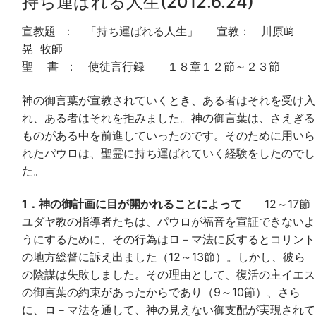
持ち運ばれる人生(2012.6.24)
宣教題 ： 「持ち運ばれる人生」 宣教： 川原﨑
晃 牧師
聖 書 ： 使徒言行録 １８章１２節～２３節
神の御言葉が宣教されていくとき、ある者はそれを受け入
れ、ある者はそれを拒みました。神の御言葉は、さえぎる
ものがある中を前進していったのです。そのために用いら
れたパウロは、聖霊に持ち運ばれていく経験をしたのでし
た。
1．神の御計画に目が開かれることによって
12～17節
ユダヤ教の指導者たちは、パウロが福音を宣証できないよ
うにするために、その行為はロ－マ法に反するとコリント
の地方総督に訴え出ました（12～13節）。しかし、彼ら
の陰謀は失敗しました。その理由として、復活の主イエス
の御言葉の約束があったからであり（9～10節）、さら
に、ロ－マ法を通して、神の見えない御支配が実現されて