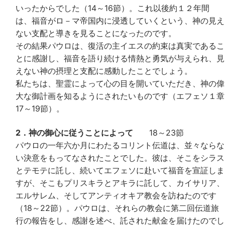
いったからでした（14～16節）。これ以後約１２年間
は、福音がロ－マ帝国内に浸透していくという、神の見え
ない支配と導きを見ることになったのです。
その結果パウロは、復活の主イエスの約束は真実であるこ
とに感謝し、福音を語り続ける情熱と勇気が与えられ、見
えない神の摂理と支配に感動したことでしょう。
私たちは、聖霊によって心の目を開いていただき、神の偉
大な御計画を知るようにされたいものです（エフェソ１章
17～19節）。
2．神の御心に従うことによって
18～23節
パウロの一年六か月にわたるコリント伝道は、並々ならな
い決意をもってなされたことでした。彼は、そこをシラス
とテモテに託し、続いてエフェソに赴いて福音を宣証しま
すが、そこもプリスキラとアキラに託して、カイサリア、
エルサレム、そしてアンティオキア教会を訪ねたのです
（18～22節）。パウロは、それらの教会に第二回伝道旅
行の報告をし、感謝を述べ、託された献金を届けたのでし