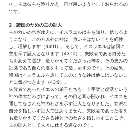
そ、主は彼らを造りかえ、再び用いようとしておられるの
です。
2．諸国のための主の証人
主の救いのわざゆえに、イスラエルは主を知り、信じるよ
うになり、この方以外に神は、救い主はないことを経験
し、理解します（43:11）。そして、イスラエルは諸国に
主を示す証人となります（43:10）。失敗者である自分た
ちをあえて選び、造りかえてくださった神を、その恵みの
証拠である自らの姿をもって指し示すのです。その結果、
諸国はイスラエルを通して主のような神は他にはいないこ
とに気がつきます（43:9）。
失敗者であったイエスの弟子たちも、十字架と復活という
神の偉大なわざによって、その目と耳が開かれ、イエスを
通してなされた神のわざを示す証人となりました。立派な
自分を指し示す証人ではありません。失敗者であった者を
も造りかえてくださる神とそのわざを指し示すことこそ、
主の証人として人々に仕える道なのです。