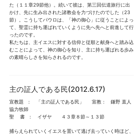
た（１１章29節他）。続いて彼は、第三回伝道旅行に出
かけ、先に生み出された諸教会を力づけたのでした（23
節）。こうしてパウロは、「神の御心」に従うことによっ
て、聖霊に持ち運ばれていくように先へ先へと前進して行
ったのです。
私たちは、主イエスに対する信仰と従順と献身へと踏み込
むことによって、神の御心を知り、主に持ち運ばれる歩み
の素晴らしさを知らされるのです。
主の証人である民(2012.6.17)
宣教題 ： 「主の証人である民」 宣教： 鎌野 直人
協力牧師
聖 書 ： イザヤ ４３章８節～１３節
捕らえられていくイエスを置いて逃げ去っていく時ほど、