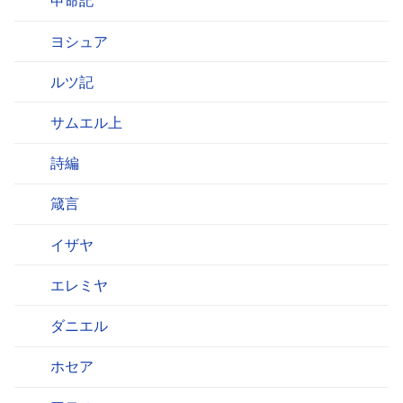
申命記
ヨシュア
ルツ記
サムエル上
詩編
箴言
イザヤ
エレミヤ
ダニエル
ホセア