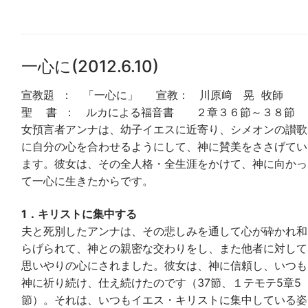
一心に(2012.6.10)
宣教題 ： 「一心に」 宣教： 川原﨑 晃 牧師
聖 書 ： ルカによる福音書 ２章３６節～３８節
女預言者アンナは、幼子イエスに近寄り、シメオンの讃歌
に自分の心を合わせるようにして、神に賛美をささげてい
ます。彼女は、その全人格・全生涯をかけて、神に向かっ
て一心に生きたからです。
1．キリストに集中する
夫と死別したアンナは、その悲しみを通して心が砕かれ和
らげられて、神との親密な交わりをし、また他者に対して
思いやりの心にされました。彼女は、神に信頼し、いつも
神に祈り続け、仕え続けたのです（37節、１テモテ5章5
節）。それは、いつもイエス・キリストに集中している姿