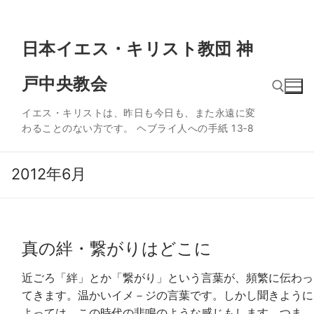
コ
日本イエス・キリスト教団 神
ン
テ
戸中央教会
ン
ツ
イエス・キリストは、昨日も今日も、また永遠に変
へ
わることのない方です。 ヘブライ人への手紙 13‐8
ス
検索:
キ
ッ
2012年6月
プ
真の絆・繋がりはどこに
近ごろ「絆」とか「繋がり」という言葉が、頻繁に伝わっ
てきます。温かいイメ－ジの言葉です。しかし聞きように
よっては、この時代の悲鳴のような感じもします。つま