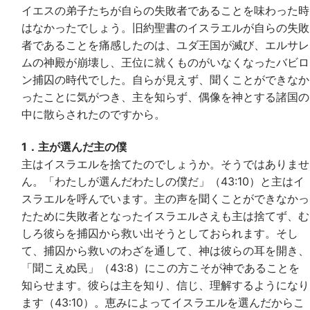
イエスの弟子たちが自らの失敗者であることを味わった時
はなかったでしょう。旧約聖書のイスラエルが自らの失敗
者であることを痛感したのは、ユダ王国が滅び、エルサレ
ムの神殿が崩壊し、王位に就くものがいなくなったバビロ
ン捕囚の時代でした。自らが見えず、聞くことができなか
ったことに気がつき、主を知らず、偶像を神とする諸国の
中に散らされたのですから。
1．主が選んだ主の僕
主はイスラエルを捨てたのでしょうか。そうではありませ
ん。「わたしが選んだわたしの僕だ」（43:10）と主はイ
スラエルを呼んでいます。主の声を聞くことができなかっ
たために失敗者となったイスラエルさえも主は捨てず、む
しろ彼らを捕囚から救い出そうとしておられます。そし
て、捕囚から救いのわざを通して、神は彼らの耳を開き、
「聞こえぬ民」（43:8）にこの方こそが神であることを
知らせます。彼らは主を知り、信じ、理解するようになり
ます（43:10）。恵みによってイスラエルを選んだからこ