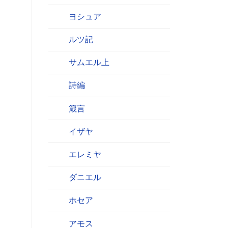
ヨシュア
ルツ記
サムエル上
詩編
箴言
イザヤ
エレミヤ
ダニエル
ホセア
アモス