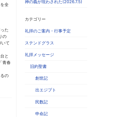
神の義が現わされた(2026.7.5)
トを全
カテゴリー
だった
礼拝のご案内・行事予定
りの
ステンドグラス
づいて
礼拝メッセージ
土台と
「青春
旧約聖書
れるの
創世記
出エジプト
民数記
申命記