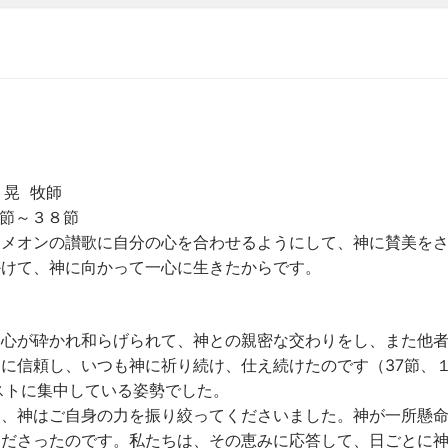
晃 牧師
節～３８節
シメオンの讃歌に自分の心を合わせるようにして、神に賛美を
かけて、神に向かって一心に生きたからです。
て心が砕かれ和らげられて、神との親密な交わりをし、また他
に信頼し、いつも神に祈り続け、仕え続けたのです（37節、
ストに集中している姿勢でした。
て、神はご自身の力を振り絞ってくださいました。神が一所懸
くださったのです。私たちは、その恵みに応答して、日ごとに