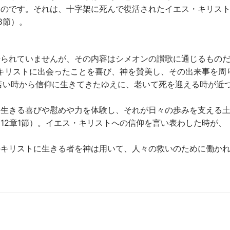
るのです。それは、十字架に死んで復活されたイエス・キリス
8節）。
語られていませんが、その内容はシメオンの讃歌に通じるもの
・キリストに出会ったことを喜び、神を賛美し、その出来事を周
若い時から信仰に生きてきたゆえに、老いて死を迎える時が近
に生きる喜びや慰めや力を体験し、それが日々の歩みを支える
12章1節）。イエス・キリストへの信仰を言い表わした時が、
のキリストに生きる者を神は用いて、人々の救いのために働か