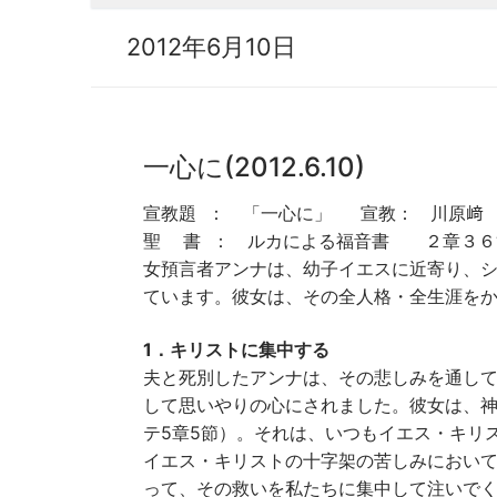
2012年6月10日
一心に(2012.6.10)
宣教題 ： 「一心に」 宣教： 川原﨑 
聖 書 ： ルカによる福音書 ２章３６
女預言者アンナは、幼子イエスに近寄り、
ています。彼女は、その全人格・全生涯を
1．キリストに集中する
夫と死別したアンナは、その悲しみを通し
して思いやりの心にされました。彼女は、神
テ5章5節）。それは、いつもイエス・キリ
イエス・キリストの十字架の苦しみにおい
って、その救いを私たちに集中して注いで