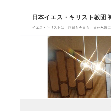
コ
日本イエス・キリスト教団 
ン
テ
イエス・キリストは、昨日も今日も、また永遠に変
ン
ツ
へ
ス
キ
ッ
プ