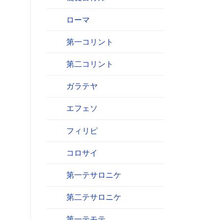
ローマ
第一コリント
第二コリント
ガラテヤ
エフェソ
フィリピ
コロサイ
第一テサロニケ
第二テサロニケ
第一テモテ