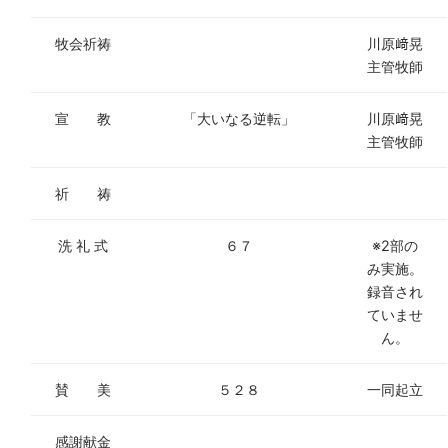
牧会祈祷
川原﨑晃
主管牧師
宣 教
「大いなる逆転」
川原﨑晃
主管牧師
祈 祷
洗 礼 式
６７
※2部の
み実施。
録音され
ていませ
ん。
賛 美
５２８
一同起立
感謝献金