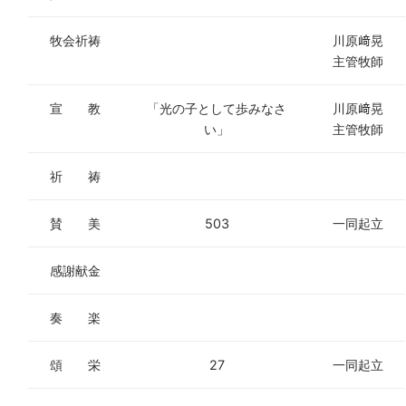
牧会祈祷
川原﨑晃
主管牧師
宣 教
「光の子として歩みなさ
川原﨑晃
い」
主管牧師
祈 祷
賛 美
503
一同起立
感謝献金
奏 楽
頌 栄
27
一同起立