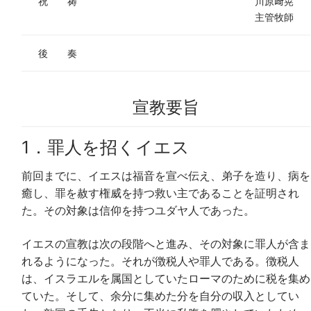
祝 祷
川原﨑晃
主管牧師
後 奏
宣教要旨
1．罪人を招くイエス
前回までに、イエスは福音を宣べ伝え、弟子を造り、病を
癒し、罪を赦す権威を持つ救い主であることを証明され
た。その対象は信仰を持つユダヤ人であった。
イエスの宣教は次の段階へと進み、その対象に罪人が含ま
れるようになった。それが徴税人や罪人である。徴税人
は、イスラエルを属国としていたローマのために税を集め
ていた。そして、余分に集めた分を自分の収入としてい