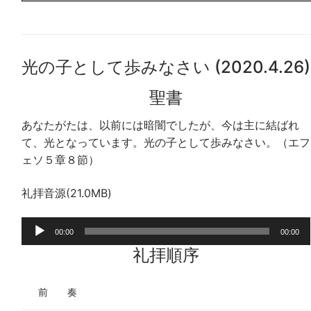
光の子として歩みなさい (2020.4.26)
聖書
あなたがたは、以前には暗闇でしたが、今は主に結ばれ
て、光となっています。光の子として歩みなさい。（エフ
ェソ５章８節）
礼拝音源(21.0MB)
音
00:00
00:00
声
礼拝順序
プ
レ
前 奏
ー