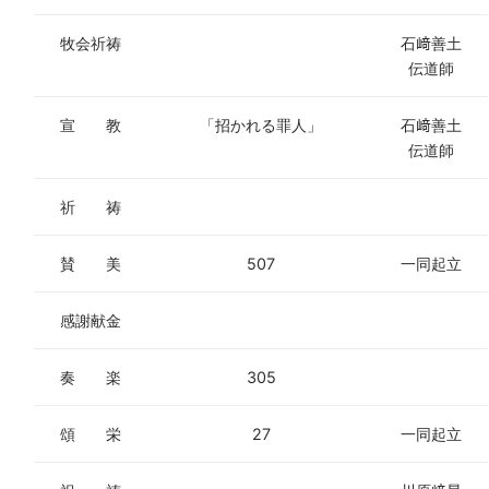
牧会祈祷
石﨑善土
伝道師
宣 教
「招かれる罪人」
石﨑善土
伝道師
祈 祷
賛 美
507
一同起立
感謝献金
奏 楽
305
頌 栄
27
一同起立