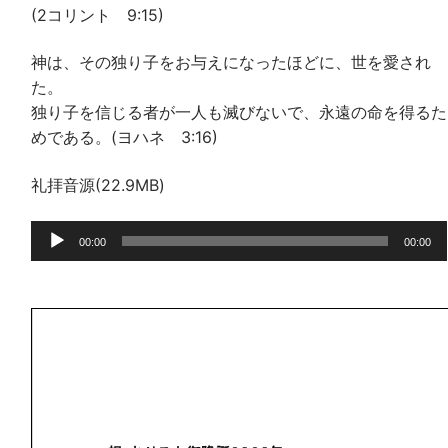
(2コリント 9:15)
神は、その独り子をお与えになったほどに、世を愛され
た。
独り子を信じる者が一人も滅びないで、永遠の命を得るた
めである。(ヨハネ 3:16)
礼拝音源(22.9MB)
音
00:00
00:00
声
プ
レ
ー
ヤ
ー