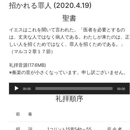
招かれる罪人 (2020.4.19)
聖書
イエスはこれを聞いて言われた。「医者を必要とするの
は、丈夫な人ではなく病人である。わたしが来たのは、正
しい人を招くためではなく、罪人を招くためである。」
（マルコ２章１７節）
礼拝音源(17.6MB)
※奏楽の音が小さくなっています。申し訳ございません。
音
00:00
00:00
声
礼拝順序
プ
レ
前 奏
ー
ヤ
招 詞
1コリント15章54b～55
司 会 者
ー