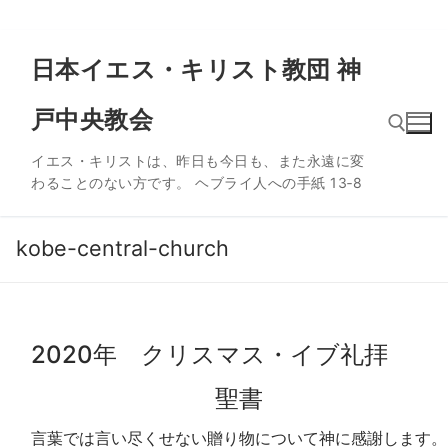
コ
日本イエス・キリスト教団 神
ン
テ
戸中央教会
ン
ツ
イエス・キリストは、昨日も今日も、また永遠に変
へ
わることのない方です。 ヘブライ人への手紙 13‐8
ス
検索:
キ
ッ
kobe-central-church
プ
2020年 クリスマス・イブ礼拝
聖書
言葉では言い尽くせない贈り物について神に感謝します。