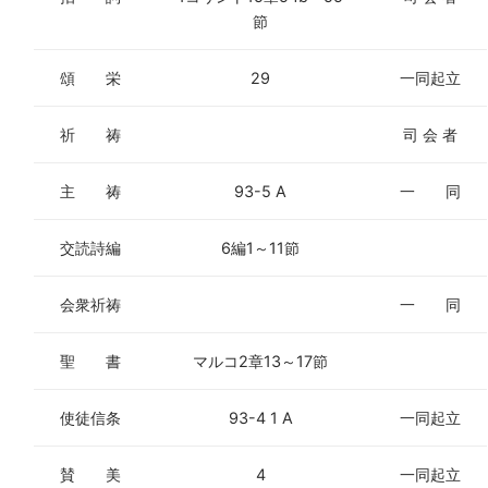
節
頌 栄
29
一同起立
祈 祷
司 会 者
主 祷
93-5 A
一 同
交読詩編
6編1～11節
会衆祈祷
一 同
聖 書
マルコ2章13～17節
使徒信条
93-4 1 A
一同起立
賛 美
4
一同起立