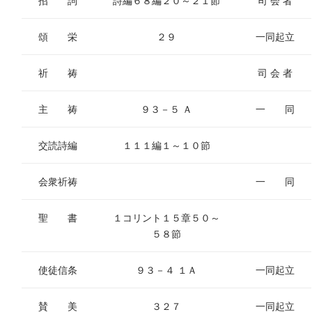
招 詞
詩編６８編２０～２１節
司 会 者
ー
頌 栄
２９
一同起立
祈 祷
司 会 者
主 祷
９３－５ Ａ
一 同
交読詩編
１１１編１～１０節
会衆祈祷
一 同
聖 書
１コリント１５章５０～
５８節
使徒信条
９３－４ １Ａ
一同起立
賛 美
３２７
一同起立