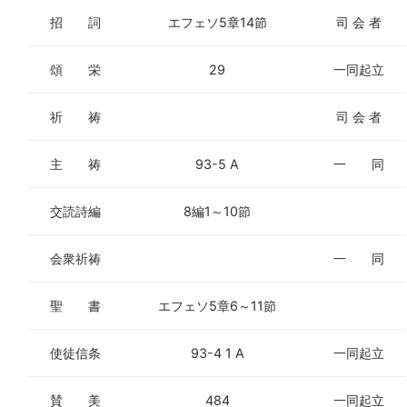
ヤ
招 詞
エフェソ5章14節
司 会 者
ー
頌 栄
29
一同起立
祈 祷
司 会 者
主 祷
93-5 A
一 同
交読詩編
8編1～10節
会衆祈祷
一 同
聖 書
エフェソ5章6～11節
使徒信条
93-4 1 A
一同起立
賛 美
484
一同起立