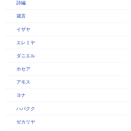
詩編
箴言
イザヤ
エレミヤ
ダニエル
ホセア
アモス
ヨナ
ハバクク
ゼカリヤ