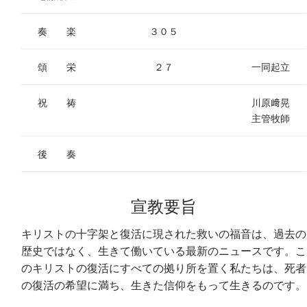
奏 楽
３０５
頌 栄
２７
一同起立
祝 祷
川原﨑晃
主管牧師
後 奏
宣教要旨
キリストの十字架と復活に現された救いの福音は、過去の
歴史ではなく、生きて働いている最新のニュースです。こ
のキリストの復活にすべての拠り所を置く私たちは、死者
の復活の希望に満ち、生きた信仰をもって生きるのです。