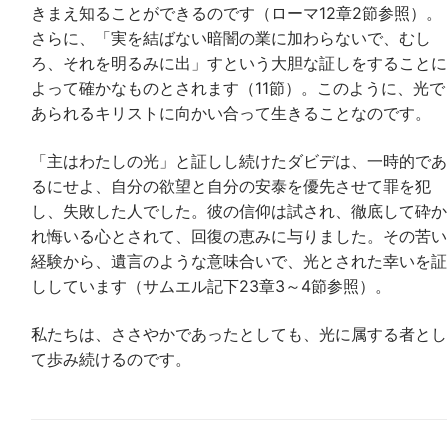
きまえ知ることができるのです（ローマ12章2節参照）。
さらに、「実を結ばない暗闇の業に加わらないで、むし
ろ、それを明るみに出」すという大胆な証しをすることに
よって確かなものとされます（11節）。このように、光で
あられるキリストに向かい合って生きることなのです。
「主はわたしの光」と証しし続けたダビデは、一時的であ
るにせよ、自分の欲望と自分の安泰を優先させて罪を犯
し、失敗した人でした。彼の信仰は試され、徹底して砕か
れ悔いる心とされて、回復の恵みに与りました。その苦い
経験から、遺言のような意味合いで、光とされた幸いを証
ししています（サムエル記下23章3～4節参照）。
私たちは、ささやかであったとしても、光に属する者とし
て歩み続けるのです。