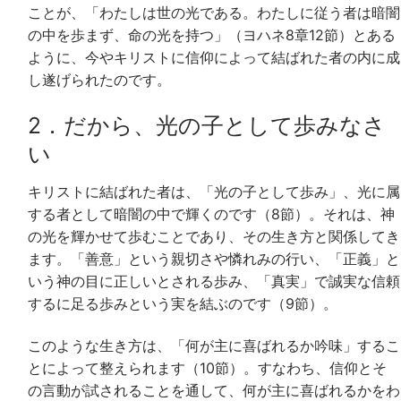
ことが、「わたしは世の光である。わたしに従う者は暗闇
の中を歩まず、命の光を持つ」（ヨハネ8章12節）とある
ように、今やキリストに信仰によって結ばれた者の内に成
し遂げられたのです。
2．だから、光の子として歩みなさ
い
キリストに結ばれた者は、「光の子として歩み」、光に属
する者として暗闇の中で輝くのです（8節）。それは、神
の光を輝かせて歩むことであり、その生き方と関係してき
ます。「善意」という親切さや憐れみの行い、「正義」と
いう神の目に正しいとされる歩み、「真実」で誠実な信頼
するに足る歩みという実を結ぶのです（9節）。
このような生き方は、「何が主に喜ばれるか吟味」するこ
とによって整えられます（10節）。すなわち、信仰とそ
の言動が試されることを通して、何が主に喜ばれるかをわ