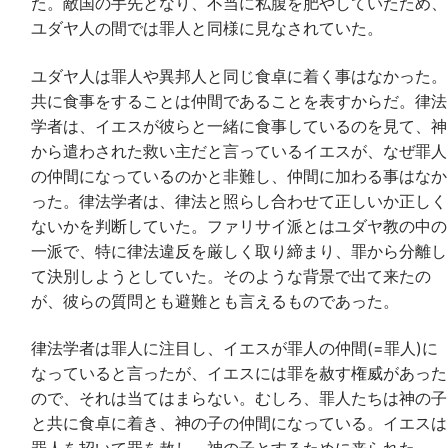
た。敵国の手先となり、不当に私腹を肥やしていたため、
ユダヤ人の間では罪人と同様に見なされていた。
ユダヤ人は罪人や異邦人と同じ食卓に着く事はなかった。
共に食事をすることは仲間であることを表すからだ。律法
学者は、イエスが彼らと一緒に食事しているのを見て、神
から遣わされた救い主だと言っているイエスが、なぜ罪人
の仲間になっているのかと非難し、仲間に加わる事はなか
った。律法学者は、律法と照らし合わせて正しいか正しく
ないかを判断していた。ファリサイ派とはユダヤ教の中の
一派で、特に律法違反を厳しく取り締まり、罪から分離し
て決別しようとしていた。そのような背景で出て来たの
が、彼らの質問とも避難とも言えるものであった。
律法学者は罪人に注目し、イエスが罪人の仲間(=罪人)に
なっていると言ったが、イエスには罪を赦す権威があった
ので、それは当てはまらない。むしろ、罪人たちは神の子
と共に食卓に着き、神の子の仲間になっている。イエスは