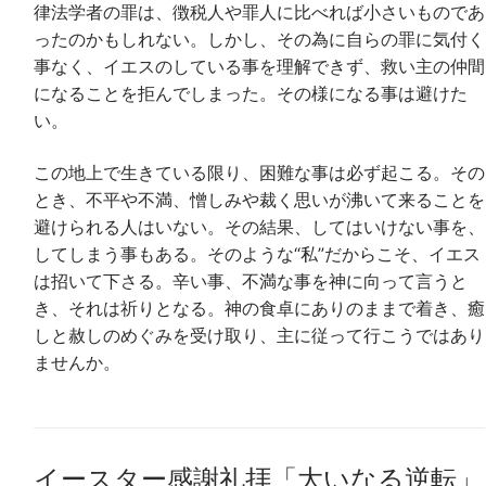
律法学者の罪は、徴税人や罪人に比べれば小さいものであ
ったのかもしれない。しかし、その為に自らの罪に気付く
事なく、イエスのしている事を理解できず、救い主の仲間
になることを拒んでしまった。その様になる事は避けた
い。
この地上で生きている限り、困難な事は必ず起こる。その
とき、不平や不満、憎しみや裁く思いが沸いて来ることを
避けられる人はいない。その結果、してはいけない事を、
してしまう事もある。そのような“私”だからこそ、イエス
は招いて下さる。辛い事、不満な事を神に向って言うと
き、それは祈りとなる。神の食卓にありのままで着き、癒
しと赦しのめぐみを受け取り、主に従って行こうではあり
ませんか。
イースター感謝礼拝「大いなる逆転」