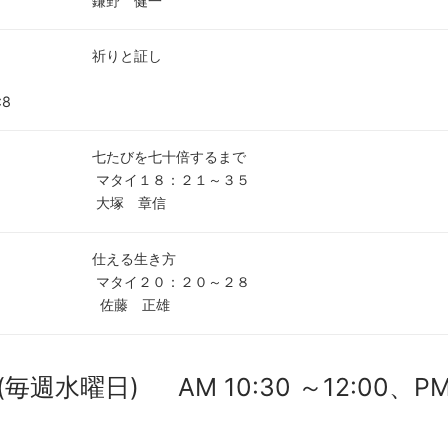
鎌野 健一
祈りと証し
」
:8
七たびを七十倍するまで
マタイ１８：２１～３５
大塚 章信
仕える生き方
マタイ２０：２０～２８
佐藤 正雄
週水曜日) AM 10:30 ～12:00、P