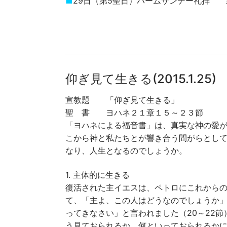
■
29日（第5聖日）パームサンデー礼拝 
仰ぎ見て生きる(2015.1.25)
宣教題 「仰ぎ見て生きる」
聖 書 ヨハネ２１章１５～２３節
「ヨハネによる福音書」は、真実な神の愛
こから神と私たちとが響き合う間がらとし
なり、人生となるのでしょうか。
1. 主体的に生きる
復活された主イエスは、ペトロにこれから
て、「主よ、この人はどうなのでしょうか
ってきなさい」と言われました（20～22
う見ておられるか、何といっておられるか