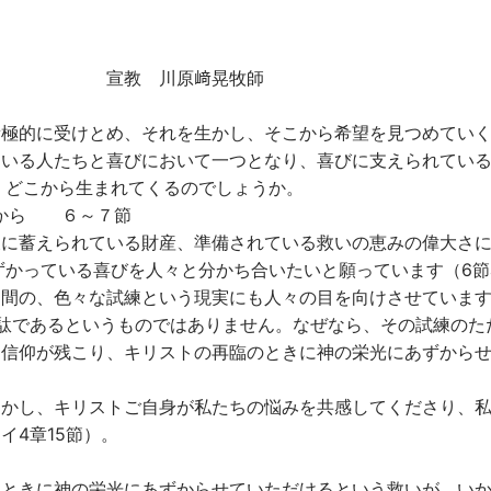
」 宣教 川原﨑晃牧師
積極的に受けとめ、それを生かし、そこから希望を見つめてい
ている人たちと喜びにおいて一つとなり、喜びに支えられてい
、どこから生まれてくるのでしょうか。
るから ６～７節
天に蓄えられている財産、準備されている救いの恵みの偉大さ
ずかっている喜びを人々と分かち合いたいと願っています（6節
間の、色々な試練という現実にも人々の目を向けさせています
駄であるというものではありません。なぜなら、その試練のた
な信仰が残こり、キリストの再臨のときに神の栄光にあずから
しかし、キリストご自身が私たちの悩みを共感してくださり、
イ4章15節）。
るときに神の栄光にあずからせていただけるという救いが、い