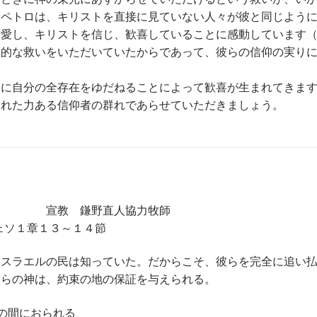
にペトロは、キリストを直接に見ていない人々が彼と同じよう
愛し、キリストを信じ、歓喜していることに感動しています（
格的な救いをいただいていたからであって、彼らの信仰の実り
トに自分の全存在をゆだねることによって歓喜が生まれてきま
ふれた力ある信仰者の群れであらせていただきましょう。
宣教 鎌野直人協力牧師
ソ１章１３～１４節
イスラエルの民は知っていた。だからこそ、彼らを完全に追い
彼らの神は、約束の地の保証を与えられる。
たの間におられる