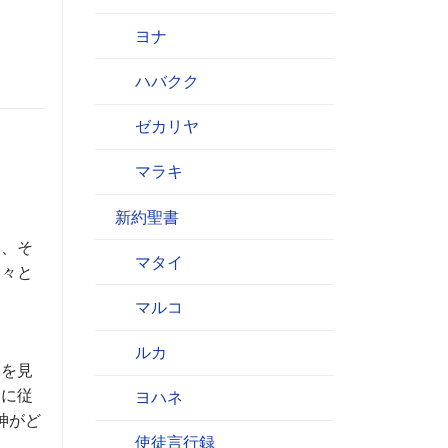
ヨナ
ハバクク
ゼカリヤ
マラキ
新約聖書
り、そ
マタイ
日々と
マルコ
ルカ
ネを見
しに従
ヨハネ
神がど
使徒言行録