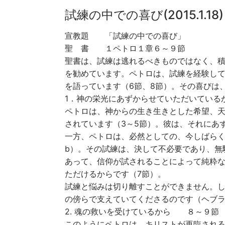
試練の中での喜び(2015.1.18)
宣教題 「試練の中での喜び
聖 書 １ペトロ１章６～９節
聖書は、試練は逃れるべきものではなく、
を勧めています。ペトロは、試練を経験し
を語っています（6節、8節）。その喜びは
1．神の栄光にあずからせていただいてい
ペトロは、神からの生き生きとした希望、
されています（3～5節）。彼は、それにあ
一方、ペトロは、必然としての、今しばらく
b）。その試練は、決して不必要であり、無
あって、信仰が試されることによって純粋
ただけるからです（7節）。
試練と悩みは切り離すことができません。
の傍らで支えていてくださるのです（ヘブラ
2. 魂の救いを受けているから ８～９節
このようにペトロは、キリストが再臨され