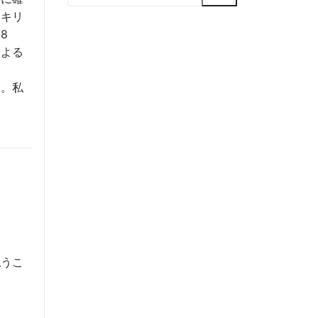
索:
にキリ
8
による
す。私
払うこ