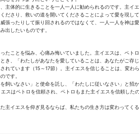
て、主体的に生きることを一人一人に勧められるのです。主イ
りくださり、救いの道を開いてくださることによって愛を現し
に威張ったりして振り回されるのではなくて、一人一人を神は
歩み出したいものです。
切ったことを悩み、心痛み悔いていました。主イエスは、ペト
たとき、「わたしがあなたを愛していることは、あなたがご存
されています（15～17節）。主イエスを信じることは、変わ
なのです。
羊を飼いなさい」と使命を託し、「わたしに従いなさい」と招
主イエスはペトロを信頼され、ペトロもまた主イエスを信頼した
れた主イエスを仰ぎ見るならば、私たちの生き方は変わってく