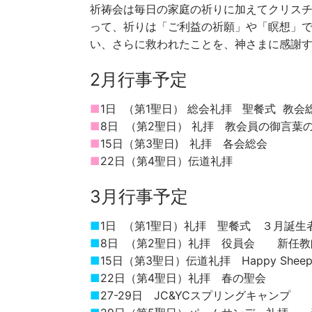
祈祷会は毎日の家庭の祈りに加えてクリス
って、祈りは「ご利益の祈願」や「瞑想」で
い、さらに救われたことを、神さまに感謝
2月行事予定
■
1日 （第1聖日） 総会礼拝 聖餐式 教会
■
8日 （第2聖日） 礼拝 教会員の御言
■
15日（第3聖日) 礼拝 各会総会
■
22日（第4聖日）伝道礼拝
3月行事予定
■
1日 （第1聖日）礼拝 聖餐式 ３月誕
■
8日 （第2聖日）礼拝 役員会 新任教
■
15日（第3聖日）伝道礼拝 Happy Sh
■
22日（第4聖日）礼拝 春の聖会
■
27-29日 JC&YCスプリングキャンプ