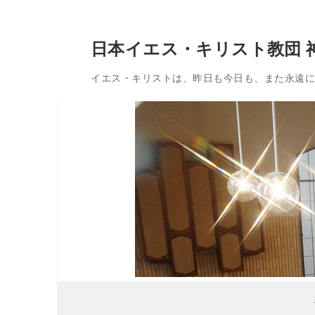
コ
日本イエス・キリスト教団 
ン
テ
イエス・キリストは、昨日も今日も、また永遠に変
ン
ツ
へ
ス
キ
ッ
プ