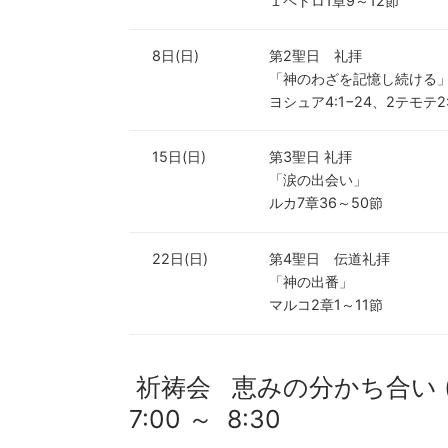
１ペトロ1章9～12節
8日(日)
第2聖日 礼拝
「神のわざを記憶し続ける
ヨシュア4:1−24、2テモテ2
15日(日)
第3聖日 礼拝
「涙の出会い」
ルカ7章36～50節
22日(日)
第4聖日 伝道礼拝
「神の出番」
マルコ2章1～11節
祈祷会 恵みの分かち合い (毎
7:00 ～ 8:30