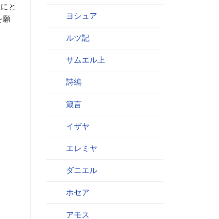
教にと
ヨシュア
を願
ルツ記
サムエル上
詩編
箴言
イザヤ
エレミヤ
ダニエル
ホセア
アモス