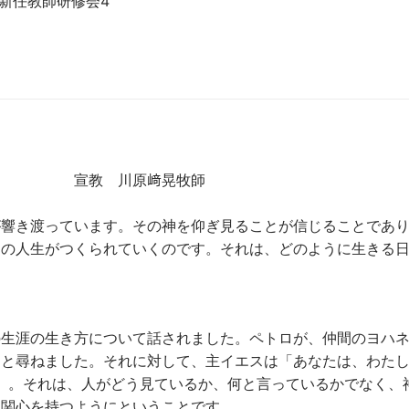
新任教師研修会4
 宣教 川原﨑晃牧師
が響き渡っています。その神を仰ぎ見ることが信じることであ
ての人生がつくられていくのです。それは、どのように生きる
の生涯の生き方について話されました。ペトロが、仲間のヨハ
」と尋ねました。それに対して、主イエスは「あなたは、わた
節）。それは、人がどう見ているか、何と言っているかでなく、
に関心を持つようにということです。