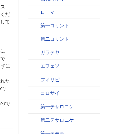
エス
ローマ
てくだ
愛して
第一コリント
第二コリント
ロに
ガラテヤ
じで
らずに
エフェソ
フィリピ
かれた
ので
コロサイ
るので
第一テサロニケ
第二テサロニケ
第一テモテ