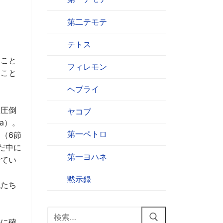
第二テモテ
テトス
くこと
フィレモン
ること
ヘブライ
に圧倒
ヤコブ
a）。
第一ペトロ
（6節
だ中に
第一ヨハネ
せてい
黙示録
私たち
検
かに確