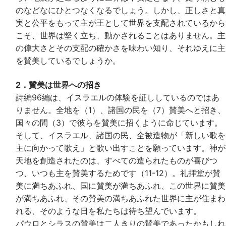
のなどなにひとつなくなるでしょう。しかし、正しさと真
実と公平をもって主が王として世界を支配されているから
こそ、世界は堅く立ち、動かされることはありません。主
の偉大さとその支配の確かさを味わい知り、それゆえに主
を賛美しているでしょうか。
2．賛美は世界への招き
詩編96編は、イスラエルの体験を証ししているのではあ
りません。全地を（1）、諸国の民を（7）賛美へと招き、
国々の間（3）で彼らを賛美に招くように命じています。
そして、イスラエル、諸国の民、全被造物が「新しい歌を
主に向かって歌え」と歌い出すことを願っています。神が
天地を創造されたのは、すべての造られたものが喜びつ
つ、いつも主を賛美するためです（11-12）。礼拝堂が賛
美に満ちあふれ、国に賛美が満ちあふれ、この世界に賛美
が満ちあふれ、その賛美の満ちあふれた世界に主が住まわ
れる、そのような日を私たちは待ち望んでいます。
パウロとシラスの賛美は二人きりの賛美であったかもしれ