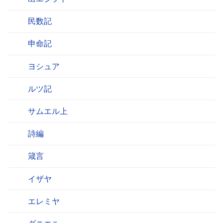
民数記
申命記
ヨシュア
ルツ記
サムエル上
詩編
箴言
イザヤ
エレミヤ