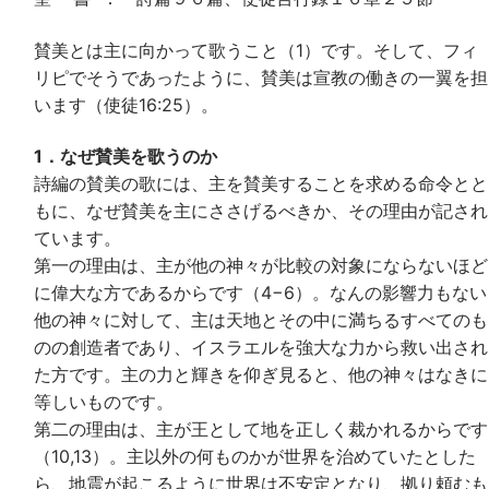
賛美とは主に向かって歌うこと（1）です。そして、フィ
リピでそうであったように、賛美は宣教の働きの一翼を担
います（使徒16:25）。
1．なぜ賛美を歌うのか
詩編の賛美の歌には、主を賛美することを求める命令とと
もに、なぜ賛美を主にささげるべきか、その理由が記され
ています。
第一の理由は、主が他の神々が比較の対象にならないほど
に偉大な方であるからです（4−6）。なんの影響力もない
他の神々に対して、主は天地とその中に満ちるすべてのも
のの創造者であり、イスラエルを強大な力から救い出され
た方です。主の力と輝きを仰ぎ見ると、他の神々はなきに
等しいものです。
第二の理由は、主が王として地を正しく裁かれるからです
（10,13）。主以外の何ものかが世界を治めていたとした
ら、地震が起こるように世界は不安定となり、拠り頼むも