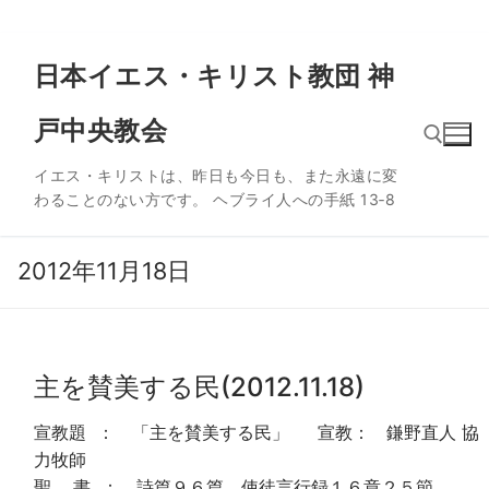
コ
日本イエス・キリスト教団 神
ン
テ
戸中央教会
ン
ツ
イエス・キリストは、昨日も今日も、また永遠に変
へ
わることのない方です。 ヘブライ人への手紙 13‐8
ス
検索:
キ
ッ
2012年11月18日
プ
主を賛美する民(2012.11.18)
宣教題 ： 「主を賛美する民」 宣教： 鎌野直人 協
力牧師
聖 書 ： 詩篇９６篇、使徒言行録１６章２５節