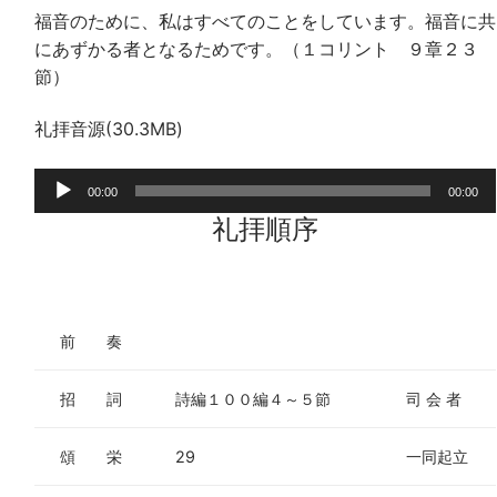
福音のために、私はすべてのことをしています。福音に共
にあずかる者となるためです。（１コリント ９章２３
節）
礼拝音源(30.3MB)
音
00:00
00:00
声
礼拝順序
プ
レ
ー
ヤ
前 奏
ー
招 詞
詩編１００編４～５節
司 会 者
頌 栄
29
一同起立