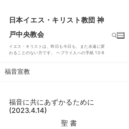
コ
日本イエス・キリスト教団 神
ン
テ
戸中央教会
ン
ツ
イエス・キリストは、昨日も今日も、また永遠に変
へ
わることのない方です。 ヘブライ人への手紙 13‐8
ス
検索:
キ
ッ
福音宣教
プ
福音に共にあずかるために
(2023.4.14)
聖 書