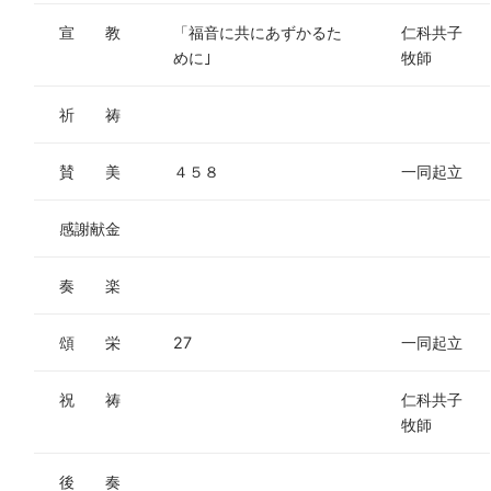
宣 教
「福音に共にあずかるた
仁科共子
めに｣
牧師
祈 祷
賛 美
４５８
一同起立
感謝献金
奏 楽
頌 栄
27
一同起立
祝 祷
仁科共子
牧師
後 奏