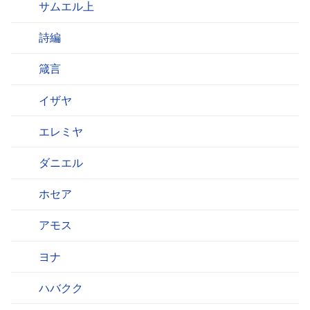
サムエル上
詩編
箴言
イザヤ
エレミヤ
ダニエル
ホセア
アモス
ヨナ
ハバクク