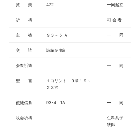
賛 美
472
一同起立
祈 祷
司 会 者
主 祷
９３－５ Ａ
一 同
交 読
詩編９4編
会衆祈祷
一 同
聖 書
１コリント ９章１９～
２３節
使徒信条
93-4 1A
一 同
牧会祈祷
仁科共子
牧師