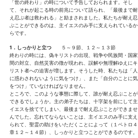
「世の終わり」の時について予告しておられます。そし
て、それが起こる時の前兆について語られ、「最後まで耐
え忍ぶ者は救われる」と励まされました。私たちが耐え忍
ぶことができるのは、主イエスのみ手に支えられているか
らです。
1．しっかりと立つ
５～９節、１２～１３節
終わりの時には、偽キリストの出現、戦争や民族間・国家
間の対立、自然災害の徴が現われ、誤解や無理解ゆえにキ
リスト者への迫害が増します。そうした時、私たちは「人
に惑わされないように気をつけ」、また「自分のことに気
をつけ」ていなければなりません。
ところで、このような事態に際して、誰が耐え忍ぶことが
できるでしょうか。主の弟子たちは、十字架を前にして主
イエスを捨ててしまい、最後まで耐え忍ぶことができませ
んでした。忘れてならないことは、主イエスのみ手に支え
られて、聖霊の助けをいただくことによって（１ペトロ４
章１２～１４節）、しっかりと立つことができるのです。