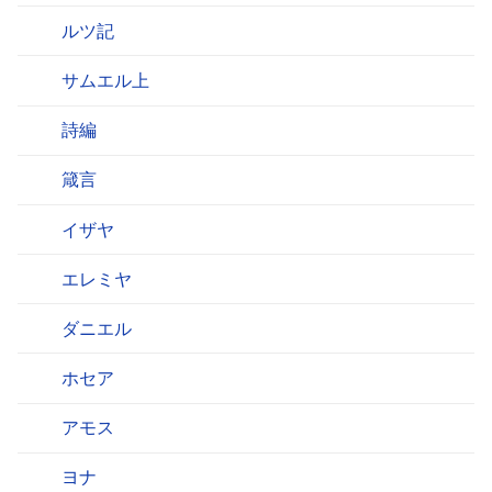
ルツ記
サムエル上
詩編
箴言
イザヤ
エレミヤ
ダニエル
ホセア
アモス
ヨナ