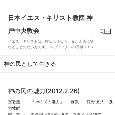
コ
日本イエス・キリスト教団 神
ン
テ
戸中央教会
ン
ツ
イエス・キリストは、昨日も今日も、また永遠に変
へ
わることのない方です。 ヘブライ人への手紙 13‐8
ス
検索:
キ
ッ
神の民として生きる
プ
神の民の魅力(2012.2.26)
宣教題 ： 「神の民の魅力」 宣教： 鎌野 直人 協
力牧師
聖 書 ： 申命記 4章5節～8節 マタイ 5章16節