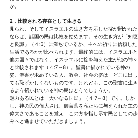
か。
2．比較される存在として生きる
見られ、そしてイスラエルの生き方を示した掟が聞かれた
ならば、諸国の民は比較を始めます。その生き方が「知恵
と良識」（４:6）に満ちているか、主への祈りに信頼した
生活であるかが比べられます。最終的には、イスラエルと
他の国々ではなく、イスラエルに掟を与えた主が他の神々
と比較されます（４:7～8）。聖書に描かれている神の
姿、聖書が求めている人、教会、社会の姿は、どこに出し
ても恥ずかしくないものです。けれども、この聖書に生き
るよう招かれている神の民はどうでしょうか。
魅力ある民とは「大いなる国民」（４:7～8）です。しか
し、神の民の偉大さは、御言葉を私たちに与えられた主の
偉大さであることを覚え、この方を指し示す民としての歩
みへと進ませていただきましょう。