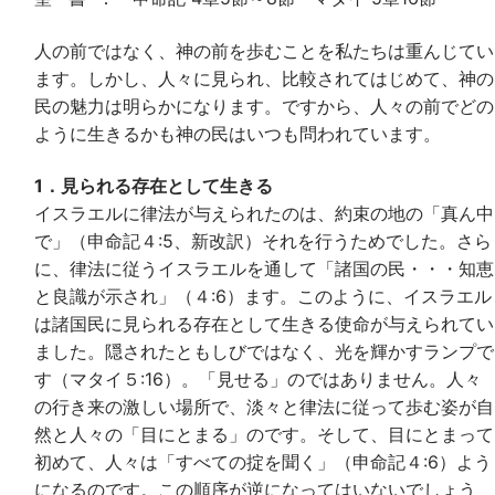
人の前ではなく、神の前を歩むことを私たちは重んじてい
ます。しかし、人々に見られ、比較されてはじめて、神の
民の魅力は明らかになります。ですから、人々の前でどの
ように生きるかも神の民はいつも問われています。
1．見られる存在として生きる
イスラエルに律法が与えられたのは、約束の地の「真ん中
で」（申命記４:5、新改訳）それを行うためでした。さら
に、律法に従うイスラエルを通して「諸国の民・・・知恵
と良識が示され」（４:6）ます。このように、イスラエル
は諸国民に見られる存在として生きる使命が与えられてい
ました。隠されたともしびではなく、光を輝かすランプで
す（マタイ５:16）。「見せる」のではありません。人々
の行き来の激しい場所で、淡々と律法に従って歩む姿が自
然と人々の「目にとまる」のです。そして、目にとまって
初めて、人々は「すべての掟を聞く」（申命記４:6）よう
になるのです。この順序が逆になってはいないでしょう