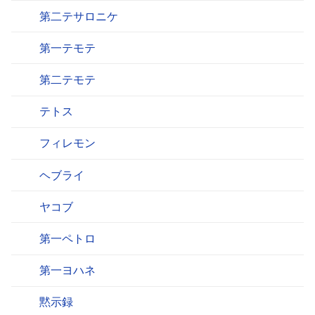
第二テサロニケ
第一テモテ
第二テモテ
テトス
フィレモン
ヘブライ
ヤコブ
第一ペトロ
第一ヨハネ
黙示録