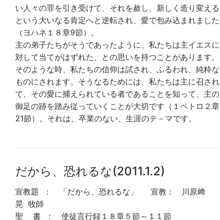
い人々の罪を引き受けて、それを赦し、新しく造り変える
という大いなる肯定へと逆転され、愛で包み込まれました
（ヨハネ１８章9節）。
主の弟子たちがそうであったように、私たちは主イエスに
対して当てがはずれた、との思いを持つことがあります。
そのような時、私たちの信仰は試され、ふるわれ、純粋な
ものにされます。そうなるためには、私たちは主に召され
て、その愛に捕えられている者であることを知って、主の
御足の跡を踏み従っていくことが大切です（１ペトロ２章
21節）。それは、卒業のない、生涯のテ－マです。
だから、恐れるな(2011.1.2)
宣教題 ： 「だから、恐れるな」 宣教： 川原﨑
晃 牧師
聖 書 ： 使徒言行録１８章５節～１１節