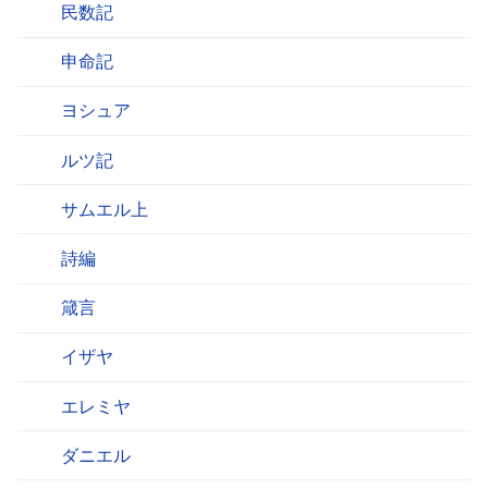
民数記
申命記
ヨシュア
ルツ記
サムエル上
詩編
箴言
イザヤ
エレミヤ
ダニエル