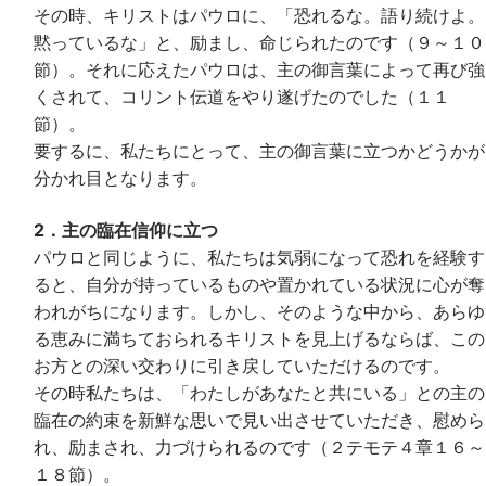
その時、キリストはパウロに、「恐れるな。語り続けよ。
黙っているな」と、励まし、命じられたのです（９～１０
節）。それに応えたパウロは、主の御言葉によって再び強
くされて、コリント伝道をやり遂げたのでした（１１
節）。
要するに、私たちにとって、主の御言葉に立つかどうかが
分かれ目となります。
2．主の臨在信仰に立つ
パウロと同じように、私たちは気弱になって恐れを経験す
ると、自分が持っているものや置かれている状況に心が奪
われがちになります。しかし、そのような中から、あらゆ
る恵みに満ちておられるキリストを見上げるならば、この
お方との深い交わりに引き戻していただけるのです。
その時私たちは、「わたしがあなたと共にいる」との主の
臨在の約束を新鮮な思いで見い出させていただき、慰めら
れ、励まされ、力づけられるのです（２テモテ４章１６～
１８節）。