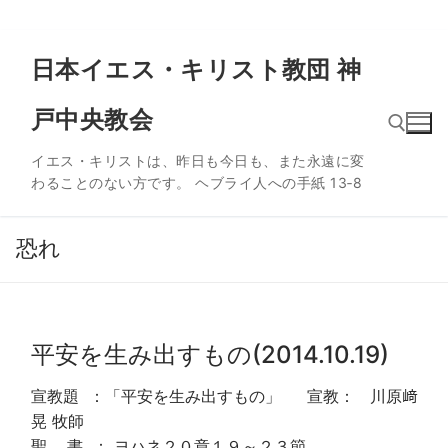
コ
日本イエス・キリスト教団 神
ン
テ
戸中央教会
ン
ツ
イエス・キリストは、昨日も今日も、また永遠に変
へ
わることのない方です。 ヘブライ人への手紙 13‐8
ス
検索:
キ
ッ
恐れ
プ
平安を生み出すもの(2014.10.19)
宣教題 ：「平安を生み出すもの」 宣教： 川原﨑
晃 牧師
聖 書 ： ヨハネ２０章１９～２３節