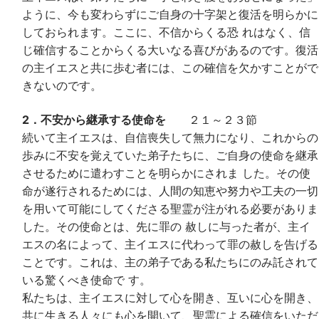
ように、今も変わらずにご自身の十字架と復活を明らかに
しておられます。ここに、不信からくる恐 れはなく、信
じ確信することからくる大いなる喜びがあるのです。復活
の主イエスと共に歩む者には、この確信を欠かすことがで
きないのです。
2．不安から継承する使命を
２１～２３節
続いて主イエスは、自信喪失して無力になり、これからの
歩みに不安を覚えていた弟子たちに、ご自身の使命を継承
させるために遣わすことを明らかにされま した。その使
命が遂行されるためには、人間の知恵や努力や工夫の一切
を用いて可能にしてくださる聖霊が注がれる必要がありま
した。その使命とは、先に罪の 赦しに与った者が、主イ
エスの名によって、主イエスに代わって罪の赦しを告げる
ことです。これは、主の弟子である私たちにのみ託されて
いる驚くべき使命で す。
私たちは、主イエスに対して心を開き、互いに心を開き、
共に生きる人々にも心を開いて、聖霊による確信をいただ