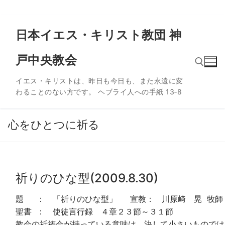
コ
日本イエス・キリスト教団 神
ン
テ
戸中央教会
ン
ツ
イエス・キリストは、昨日も今日も、また永遠に変
へ
わることのない方です。 ヘブライ人への手紙 13‐8
ス
検索:
キ
ッ
心をひとつに祈る
プ
祈りのひな型(2009.8.30)
題 ： 「祈りのひな型」 宣教： 川原﨑 晃 牧師
聖書 ： 使徒言行録 ４章２３節～３１節
教会の祈祷会が持っている意味は、決して小さいものでは