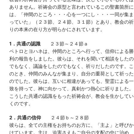
ありません。祈祷会の原型と言われているこの聖書箇所に
は、「仲間のところ・・・心を一つにし・・・一同が集ま
っていた」（２３節、２４節、３１節）とあり、教会の祈
りの本来の在り方が明らかにされています。
1．共通の認識
２３節～２４節ａ
ペトロとヨハネは、仲間のところへ行って、信仰による勝
利の報告をしました。彼らは、それを聞いて相談をしたの
でもなく、議論をしたのでもなく、祈りだしたのです。こ
のとき、仲間のみんなが集まり、自分の重荷として祈った
のでした。彼らは、互いに相違があっても、聖霊による一
致を持って、神に向かって、真剣かつ熱心に祈りました。
こうした共通の認識をもった祈祷会が、教会を生かしてい
くのです。
2．共通の信仰
２４節ｂ～２８節
彼らは、全ての主権をお持ちのお方に、「主よ」と呼びか
けています。主は、迫害さえもご自分の支配の中に治め