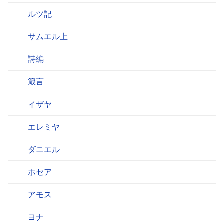
ルツ記
サムエル上
詩編
箴言
イザヤ
エレミヤ
ダニエル
ホセア
アモス
ヨナ