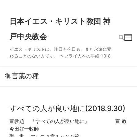
コ
日本イエス・キリスト教団 神
ン
テ
戸中央教会
ン
ツ
イエス・キリストは、昨日も今日も、また永遠に変
へ
わることのない方です。 ヘブライ人への手紙 13‐8
ス
検索:
キ
ッ
御言葉の種
プ
すべての人が良い地に(2018.9.30)
宣教題 「すべての人が良い地に」 宣 教
今田好一牧師
聖 書 マルコ４章１～２０節