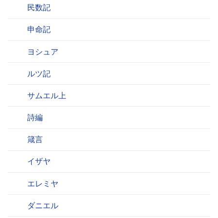
民数記
申命記
ヨシュア
ルツ記
サムエル上
詩編
箴言
イザヤ
エレミヤ
ダニエル