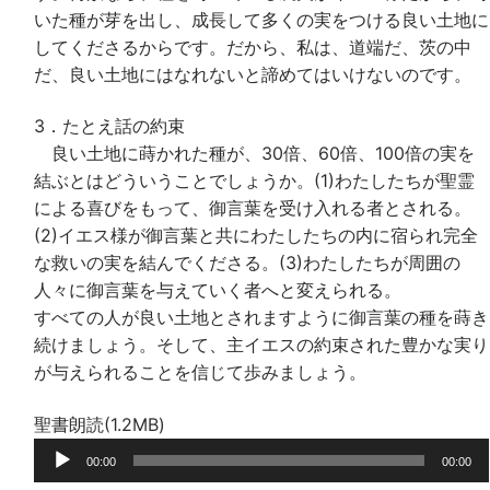
いた種が芽を出し、成長して多くの実をつける良い土地に
してくださるからです。だから、私は、道端だ、茨の中
だ、良い土地にはなれないと諦めてはいけないのです。
3．たとえ話の約束
良い土地に蒔かれた種が、30倍、60倍、100倍の実を
結ぶとはどういうことでしょうか。(1)わたしたちが聖霊
による喜びをもって、御言葉を受け入れる者とされる。
(2)イエス様が御言葉と共にわたしたちの内に宿られ完全
な救いの実を結んでくださる。(3)わたしたちが周囲の
人々に御言葉を与えていく者へと変えられる。
すべての人が良い土地とされますように御言葉の種を蒔き
続けましょう。そして、主イエスの約束された豊かな実り
が与えられることを信じて歩みましょう。
聖書朗読(1.2MB)
音
00:00
00:00
声