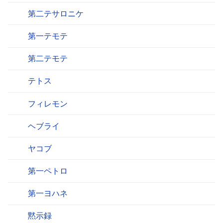
第二テサロニケ
第一テモテ
第二テモテ
テトス
フィレモン
ヘブライ
ヤコブ
第一ペトロ
第一ヨハネ
黙示録