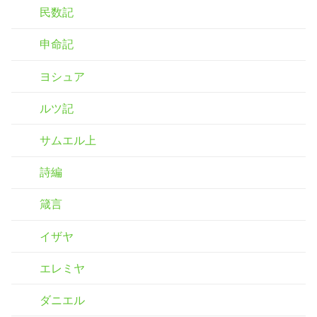
民数記
申命記
ヨシュア
ルツ記
サムエル上
詩編
箴言
イザヤ
エレミヤ
ダニエル