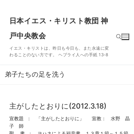
コ
日本イエス・キリスト教団 神
ン
テ
戸中央教会
ン
ツ
イエス・キリストは、昨日も今日も、また永遠に変
へ
わることのない方です。 ヘブライ人への手紙 13‐8
ス
検索:
キ
ッ
弟子たちの足を洗う
プ
主がしたとおりに(2012.3.18)
宣教題 ： 「主がしたとおりに」 宣教： 水野 晶
子 師
聖 書 ： ヨハネによる福音書 １３章１節～１５節