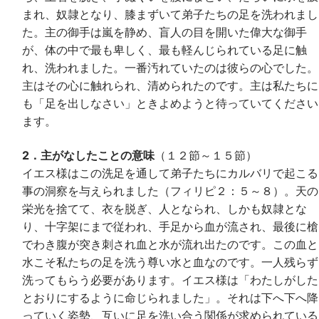
まれ、奴隷となり、膝まずいて弟子たちの足を洗われまし
た。主の御手は嵐を静め、盲人の目を開いた偉大な御手
が、体の中で最も卑しく、最も軽んじられている足に触
れ、洗われました。一番汚れていたのは彼らの心でした。
主はその心に触れられ、清められたのです。主は私たちに
も「足を出しなさい」ときよめようと待っていてください
ます。
2．主がなしたことの意味
（１２節～１５節）
イエス様はこの洗足を通して弟子たちにカルバリで起こる
事の洞察を与えられました（フィリピ２：５～８）。天の
栄光を捨てて、衣を脱ぎ、人となられ、しかも奴隷とな
り、十字架にまで従われ、手足から血が流され、最後に槍
でわき腹が突き刺され血と水が流れ出たのです。この血と
水こそ私たちの足を洗う尊い水と血なのです。一人残らず
洗ってもらう必要があります。イエス様は「わたしがした
とおりにするように命じられました」。それは下へ下へ降
っていく姿勢、互いに足を洗い合う関係が求められている