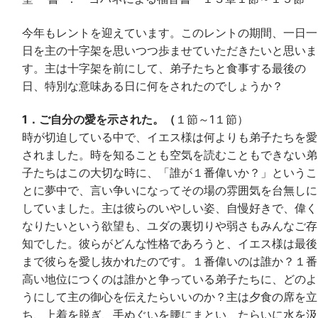
今年もレントを迎えています。このレントの期間、一日一
日を主の十字架を思いつつ歩ませていただきたいと思いま
す。主は十字架を前にして、弟子たちと食事する最後の
日、特別な意味ある日に何をされたのでしょうか？
1．ご自分の愛を示された。（
１節～1１節）
時が切迫している中で、イエス様は何よりも弟子たちを愛
されました。時を知ることも空気を読むこともできない弟
子たちはこの大切な時に、「誰が１番偉いか？」というこ
とに夢中で、言い争いになってその場の雰囲気を台無しに
していました。主は彼らのいやしい姿、自慢好きで、偉く
なりたいという欲望も、ユダの裏切りや弱さもみんなご存
知でした。彼らがどんな性格であろうと、イエス様は最後
まで彼らを愛し抜かれたのです。１番偉いのは誰か？１番
高い地位につくのは誰かと争っている弟子たちに、どのよ
うにして主の御心を伝えたらいいのか？主は夕食の席を立
ち、上着を脱ぎ、手ぬぐいを腰にまとい、たらいに水を汲