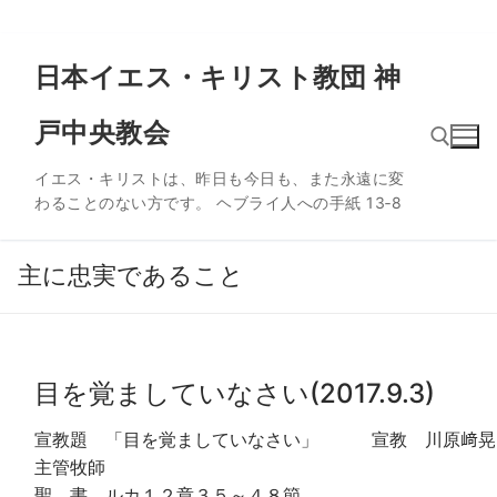
コ
日本イエス・キリスト教団 神
ン
テ
戸中央教会
ン
ツ
イエス・キリストは、昨日も今日も、また永遠に変
へ
わることのない方です。 ヘブライ人への手紙 13‐8
ス
検索:
キ
ッ
主に忠実であること
プ
目を覚ましていなさい(2017.9.3)
宣教題 「目を覚ましていなさい」 宣教 川原﨑晃
主管牧師
聖 書 ルカ１２章３５～４８節