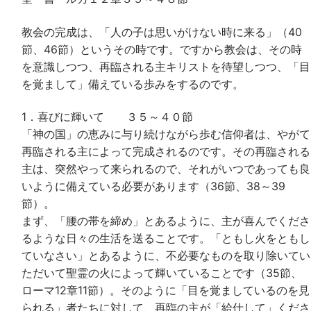
教会の完成は、「人の子は思いがけない時に来る」（40
節、46節）というその時です。ですから教会は、その時
を意識しつつ、再臨される主キリストを待望しつつ、「目
を覚まして」備えている歩みをするのです。
1．喜びに輝いて ３５～４０節
「神の国」の恵みに与り続けながら歩む信仰者は、やがて
再臨される主によって完成されるのです。その再臨される
主は、突然やって来られるので、それがいつであっても良
いように備えている必要があります（36節、38～39
節）。
まず、「腰の帯を締め」とあるように、主が喜んでくださ
るような日々の生活を送ることです。「ともし火をともし
ていなさい」とあるように、不必要なものを取り除いてい
ただいて聖霊の火によって輝いていることです（35節、
ローマ12章11節）。そのように「目を覚ましているのを見
られる」者たちに対して、再臨の主が「給仕して」くださ