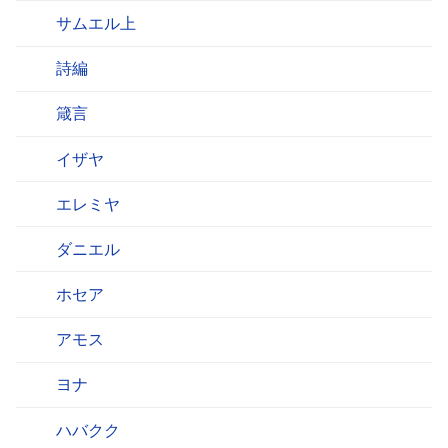
サムエル上
詩編
箴言
イザヤ
エレミヤ
ダニエル
ホセア
アモス
ヨナ
ハバクク