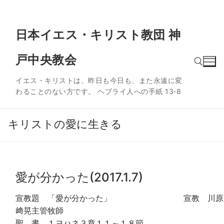
コ
日本イエス・キリスト教団 神
ン
テ
戸中央教会
ン
ツ
イエス・キリストは、昨日も今日も、また永遠に変
へ
わることのない方です。 ヘブライ人への手紙 13‐8
ス
検索:
キ
ッ
キリストの愛に生きる
プ
愛が分かった(2017.1.7)
宣教題 「愛が分かった」 宣教 川原
﨑晃主管牧師
聖 書 １ヨハネ３章１１～１８節