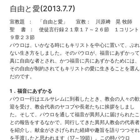
自由と愛(2013.7.7)
宣教題 ： 「自由と愛」 宣教： 川原﨑 晃 牧師
聖 書 ： 使徒言行録２１章１７～２６節 １コリント
９章２３節
パウロは、いかなる時にもキリストを中心に置いて、ぶれ
ない生き方をしました。そのパウロが、福音にあずかって
真に自由な者とされ、かつ福音に共にあずかるためには、
その自由が制約されてもキリストの愛に生きることを選ん
だのです。
1．福音にあずかる
パウロ一行はエルサレムに到着したとき、教会の人々の歓
迎を受け、教会代表のヤコブや長老たちに挨拶をしまし
た。そして、パウロを通して福音が異邦人に届けられたこ
との報告をするなかで、同行してきた異邦人教会の代表者
を紹介し、献金がささげられた経緯や趣旨を語りつつそれ
を手渡したと思われます（17～19節）。この時パウロ