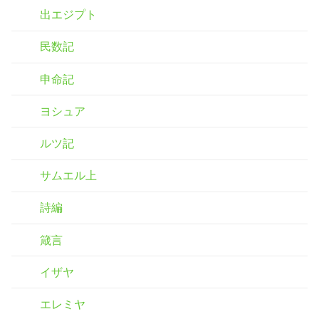
出エジプト
民数記
申命記
ヨシュア
ルツ記
サムエル上
詩編
箴言
イザヤ
エレミヤ