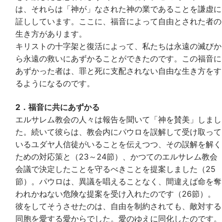
は、それらは「神が」なされた神の業であることを謙虚に
証ししています。ここに、福音によって自由とされた者の
生き方があります。
キリストの十字架と復活によって、私たちは永遠の滅びか
ら永遠の救いにあずかることができたのです。この福音に
あずかった者は、罪と死に支配されない自由な生き方をす
るようになるのです。
2．福音に共にあずかる
エルサレム教会の人々は報告を聞いて「神を賛美」しまし
た。続いて彼らは、教会内にパウロを誤解して受け取って
いるユダヤ人信徒がいることを伝えつつ、その誤解を解く
ための対応策と（23～24節）、かつてのエルサレム教会
会議で決定したことを守るべきことを提案しました（25
節）。パウロは、異議を唱えることなく、間違えば命を奪
われかねない危険な提案を受け入れたのです（26節）。
彼をしてそうさせたのは、自由を制約されても、敵対する
同胞を愛する愛からでした。愛のゆえに同化したのです。