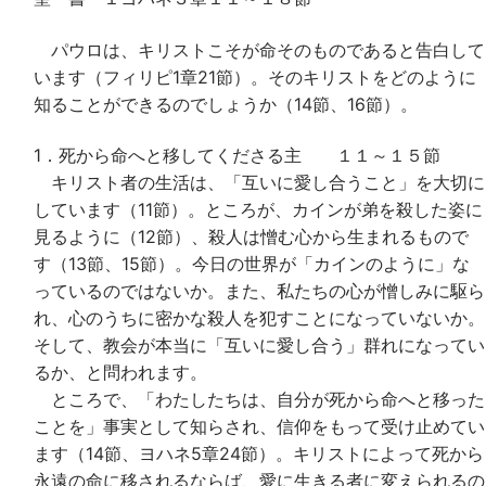
パウロは、キリストこそが命そのものであると告白して
います（フィリピ1章21節）。そのキリストをどのように
知ることができるのでしょうか（14節、16節）。
1．死から命へと移してくださる主 １１～１５節
キリスト者の生活は、「互いに愛し合うこと」を大切に
しています（11節）。ところが、カインが弟を殺した姿に
見るように（12節）、殺人は憎む心から生まれるもので
す（13節、15節）。今日の世界が「カインのように」な
っているのではないか。また、私たちの心が憎しみに駆ら
れ、心のうちに密かな殺人を犯すことになっていないか。
そして、教会が本当に「互いに愛し合う」群れになってい
るか、と問われます。
ところで、「わたしたちは、自分が死から命へと移った
ことを」事実として知らされ、信仰をもって受け止めてい
ます（14節、ヨハネ5章24節）。キリストによって死から
永遠の命に移されるならば、愛に生きる者に変えられるの