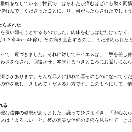
の根幹をなしているご性質で、はらわたが痛むほどに心動く同
く憐れんで」くださったことにより、何がもたらされたでしょ
たらされた
れを覆い隠そうとするものでした。肉体をむしばむだけでなく
１３章45～46節)。その病を宣言するのも、また清められた
がって、近づきました。それに対して主イエスは、「手を差し
みわざをなされ、回復させ、本来おるべきところにお返しにな
罪深さがあります。そんな罪人に触れて罪そのものになってく
その罪を赦し、きよめてくださるお方です。このようにして、
れる
明確な信仰の姿勢がありました。謙ってひざまずき、「御心な
エスは「よろしい」と、彼の真実な信仰の姿勢を見られて、き