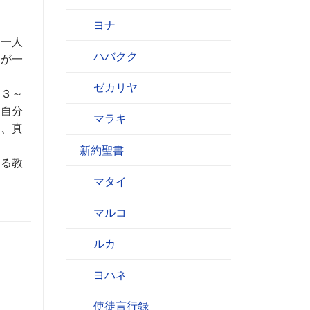
ヨナ
。
、一人
ハバクク
しが一
ゼカリヤ
（３～
、自分
マラキ
て、真
新約聖書
きる教
マタイ
マルコ
ルカ
ヨハネ
使徒言行録