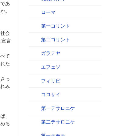
情であ
うか。
ローマ
第一コリント
、社会
第二コリント
と宣言
ガラテヤ
伸べて
られた
エフェソ
ださっ
フィリピ
憐れみ
コロサイ
第一テサロニケ
らば」
第二テサロニケ
よめる
第一テモテ