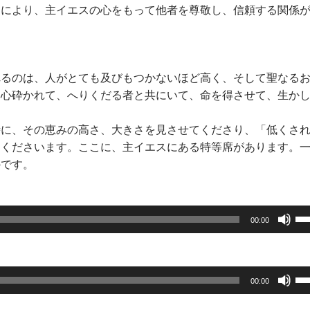
により、主イエスの心をもって他者を尊敬し、信頼する関係
るのは、人がとても及びもつかないほど高く、そして聖なる
、心砕かれて、へりくだる者と共にいて、命を得させて、生か
に、その恵みの高さ、大きさを見させてくださり、「低くさ
てくださいます。ここに、主イエスにある特等席があります。
のです。
ボ
00:00
リ
ュ
ー
ボ
00:00
ム
リ
調
ュ