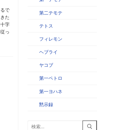
いるで
第二テモテ
てきた
の十字
テトス
に従っ
フィレモン
ヘブライ
ヤコブ
第一ペトロ
第一ヨハネ
黙示録
検