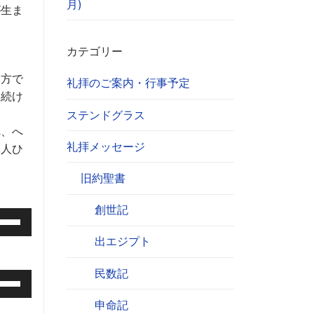
月)
が生ま
カテゴリー
お方で
礼拝のご案内・行事予定
し続け
ステンドグラス
れ、へ
礼拝メッセージ
一人ひ
旧約聖書
創世記
出エジプト
民数記
申命記