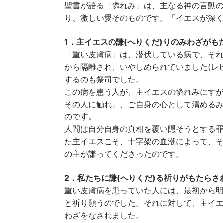
聖書が語る「憐れみ」は、主なる神の言動
り、激しい愛そのものです。「イエスが深
1．主イエスの謙(へりくだ)りのみわざがも
「重い皮膚病」は、潜伏している病で、そ
から隔離され、いやしめられていました(レビ
するのも祭司でした。
この病を患う人が、主イエスの憐れみにす
その人に触れ」、ご自身の心として清める
のです。
人間は自分自身の真相を覆い隠そうとする
た主イエスこそ、十字架の血潮によって、
の主が謙ってくださったのです。
2．私たちに謙(へりくだ)る祈りがもたらさ
重い皮膚病を患っていた人には、最初から
と祈り願うのでした。それに対して、主イ
わざをなされました。