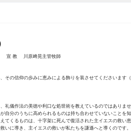
)
 教 川原﨑晃主管牧師
、その信仰の歩みに恵みによる飾りを装させてくださいます（1
、礼儀作法の美徳や利口な処世術を教えているのではありま
人が自分のうちに高められるものは持ち合わせていないことを
見えてくるものは、十字架に死んで復活された主イエスの救い
を救いに導き、主イエスの救いが私たちを謙遜へと導くのです