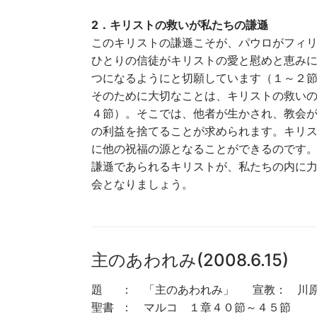
2．キリストの救いが私たちの謙遜
このキリストの謙遜こそが、パウロがフィ
ひとりの信徒がキリストの愛と慰めと恵み
つになるようにと切願しています（１～２
そのために大切なことは、キリストの救い
４節）。そこでは、他者が生かされ、教会
の利益を捨てることが求められます。キリ
に他の祝福の源となることができるのです
謙遜であられるキリストが、私たちの内に
会となりましょう。
主のあわれみ(2008.6.15)
題 ： 「主のあわれみ」 宣教： 川原
聖書 ： マルコ １章４０節～４５節