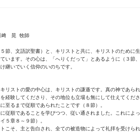
節
ー
に
ム
は
調
上
節
下
﨑 晃 牧師
に
矢
は
印
（５節、文語訳聖書）と、キリストと共に、キリストのために
上
キ
めています。その心は、「へりくだって」とあるように（３節
下
ー
受け継いでいく信仰のいのちです。
矢
を
印
使
キ
。キリストの愛の中心は、キリストの謙遜です。真の神であら
っ
ー
とを経験してくださり、その地位も立場も無にして仕えてくだ
て
を
死に至るまで従順であられたことです（８節）。
く
使
めに従順であることを学びつつ、従い通されました。これによ
だ
っ
ライ５章８～９節）。
さ
て
ストこそ、主と告白され、全ての被造物によって礼拝を受けら
い
く