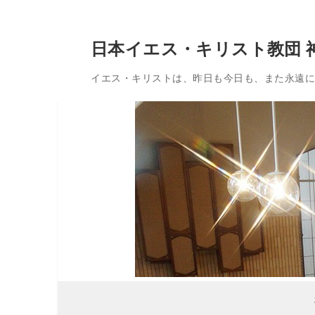
コ
日本イエス・キリスト教団 
ン
テ
イエス・キリストは、昨日も今日も、また永遠に変
ン
ツ
へ
ス
キ
ッ
プ