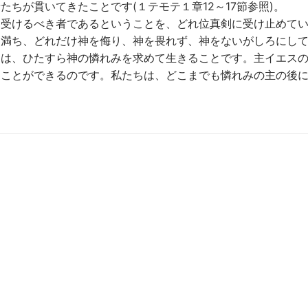
ちが貫いてきたことです(１テモテ１章12～17節参照)。
を受けるべき者であるということを、どれ位真剣に受け止めて
に満ち、どれだけ神を侮り、神を畏れず、神をないがしろにし
とは、ひたすら神の憐れみを求めて生きることです。主イエス
くことができるのです。私たちは、どこまでも憐れみの主の後