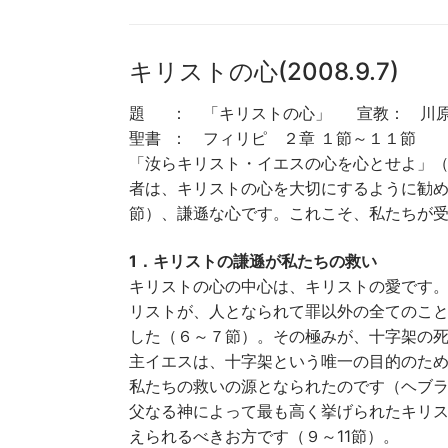
ー
レ
ー
キリストの心(2008.9.7)
ヤ
ー
題 ： 「キリストの心」 宣教： 川原
聖書 ： フィリピ ２章 １節～１１節
「汝らキリスト・イエスの心を心とせよ」
者は、キリストの心を大切にするように勧
節）、謙遜な心です。これこそ、私たちが
1．キリストの謙遜が私たちの救い
キリストの心の中心は、キリストの愛です
リストが、人となられて罪以外の全てのこ
した（６～７節）。その極みが、十字架の
主イエスは、十字架という唯一の目的のた
私たちの救いの源となられたのです（ヘブ
父なる神によって最も高く挙げられたキリ
えられるべきお方です（９～11節）。