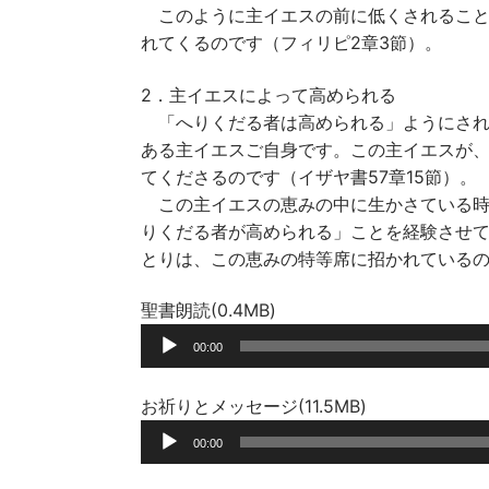
このように主イエスの前に低くされること
れてくるのです（フィリピ2章3節）。
2．主イエスによって高められる
「へりくだる者は高められる」ようにされ
ある主イエスご自身です。この主イエスが
てくださるのです（イザヤ書57章15節）。
この主イエスの恵みの中に生かさている時
りくだる者が高められる」ことを経験させ
とりは、この恵みの特等席に招かれている
聖書朗読(0.4MB)
音
00:00
声
プ
お祈りとメッセージ(11.5MB)
レ
音
ー
00:00
声
ヤ
プ