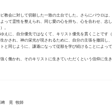
だ
さ
い
リピ教会に対して切願した一致の土台でした。さらにパウロは
によって霊性を整えられ、同じ愛の心を持ち、心を合わせ、志
節）。
のゆえに、自分優先ではなくて、キリスト優先を貫くことです
が生かされ、神の栄光が現されるために、自分の主張を撤回し
ストと同じように、謙遜になって従順を学び続けることによっ
。
力強く働かれ、そのキリストに生きていただくという信仰に生
﨑 晃 牧師