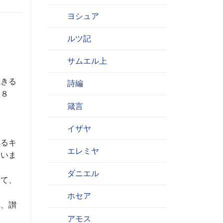
ヨシュア
ルツ記
サムエル上
生きる
詩編
、８
箴言
イザヤ
れるキ
エレミヤ
さいま
ダニエル
って、
ホセア
れ、讃
。
アモス