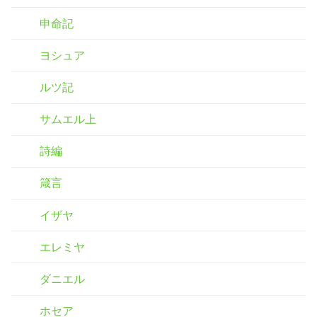
申命記
ヨシュア
ルツ記
サムエル上
詩編
箴言
イザヤ
エレミヤ
ダニエル
ホセア