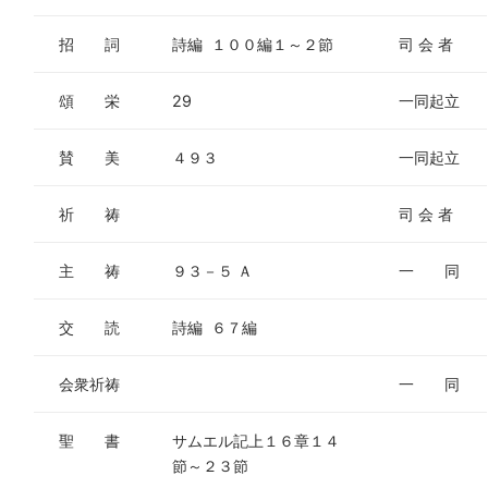
招 詞
詩編 １００編１～２節
司 会 者
頌 栄
29
一同起立
賛 美
４９３
一同起立
祈 祷
司 会 者
主 祷
９３－５ Ａ
一 同
交 読
詩編 ６７編
会衆祈祷
一 同
聖 書
サムエル記上１６章１４
節～２３節