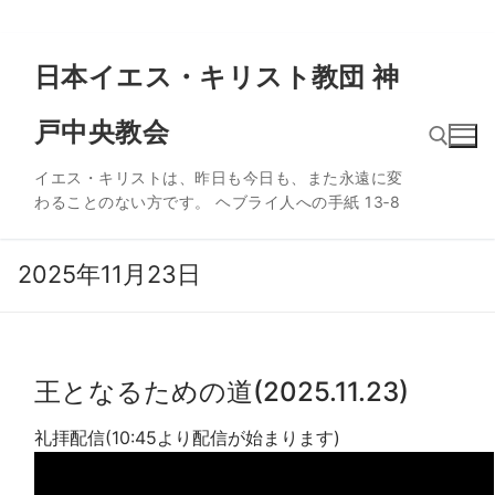
コ
日本イエス・キリスト教団 神
ン
テ
戸中央教会
ン
ツ
イエス・キリストは、昨日も今日も、また永遠に変
へ
わることのない方です。 ヘブライ人への手紙 13‐8
ス
検索:
キ
ッ
2025年11月23日
プ
王となるための道(2025.11.23)
礼拝配信(10:45より配信が始まります)