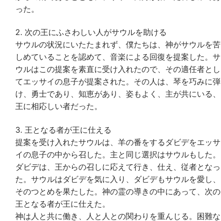
った。
2. 次の王にふさわしい人がサウルを助ける
サウルの状況にいたたまれず、僕たちは、神がサウルを苦
しめていることを認めて、音楽による回復を提案した。サ
ウルはこの提案を素直に受け入れたので、その適任者とし
てエッサイの息子が提案された。その人は、琴を巧みに弾
け、勇士であり、知恵があり、姿もよく、主が共にいる、
王に相応しい者だった。
3. 王となる者が王に仕える
提案を受け入れたサウルは、羊の番をするダビデをエッサ
イの息子の中から召した。主と同じ選択はサウルもした。
ダビデは、王からの召しに応えて行き、仕え、従者となっ
た。サウルはダビデを気に入り、ダビデもサウルを愛し、
そのつとめを果たした。神の霊の導きの中にあって、次の
王となる者が王に仕えた。
神は人と共に働き、人と人との関わりを重んじる。困難な