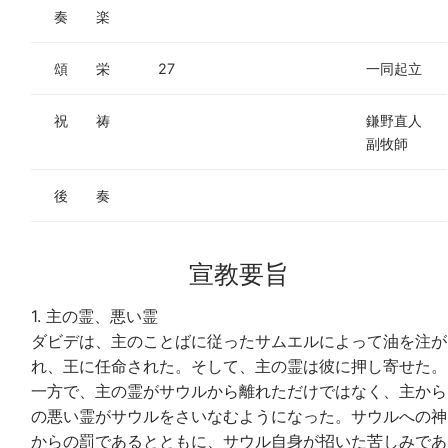
奏 楽
頌 栄
27
一同起立
祝 祷
鎌野直人
副牧師
後 奏
宣教要旨
1. 主の霊、悪い霊
ダビデは、主のことばに従ったサムエルによって油を注が
れ、王に任命された。そして、主の霊は彼に押し寄せた。
一方で、主の霊がサウルから離れただけではなく、主から
の悪い霊がサウルをさいなむようになった。サウルへの神
からの罰であるとともに、サウル自身が招いた苦しみであ