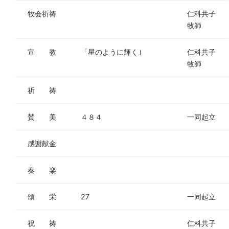
牧会祈祷
仁科共子
牧師
宣 教
「星のように輝く｣
仁科共子
牧師
祈 祷
賛 美
４８４
一同起立
感謝献金
奏 楽
頌 栄
27
一同起立
祝 祷
仁科共子