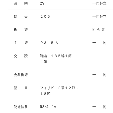
頌 栄
29
一同起立
賛 美
２０５
一同起立
祈 祷
司 会 者
主 祷
９３－５ Ａ
一 同
交 読
詩編 １３５編１節～１
４節
会衆祈祷
一 同
聖 書
フィリピ ２章１２節～
１８節
使徒信条
93-4 1A
一 同