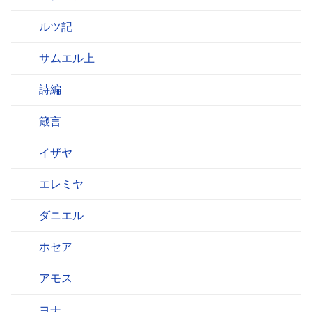
ルツ記
サムエル上
詩編
箴言
イザヤ
エレミヤ
ダニエル
ホセア
アモス
ヨナ