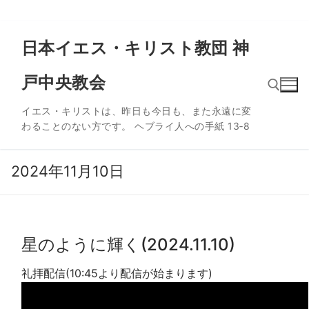
コ
日本イエス・キリスト教団 神
ン
テ
戸中央教会
ン
ツ
イエス・キリストは、昨日も今日も、また永遠に変
へ
わることのない方です。 ヘブライ人への手紙 13‐8
ス
検索:
キ
ッ
2024年11月10日
プ
星のように輝く(2024.11.10)
礼拝配信(10:45より配信が始まります)