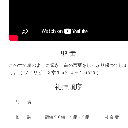
聖 書
この世で星のように輝き、命の言葉をしっかり保つでしょ
う。（ フィリピ ２章１５節ｂ～１６節a ）
礼拝順序
前 奏
招 詞
詩編９６編 １節～２節
司 会 者