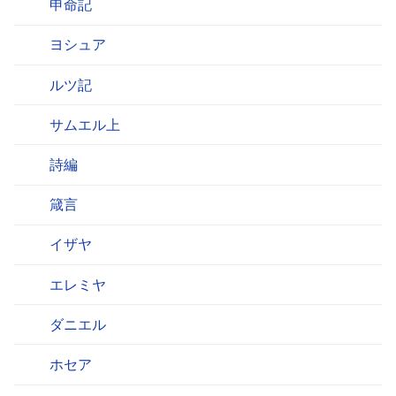
申命記
ヨシュア
ルツ記
サムエル上
詩編
箴言
イザヤ
エレミヤ
ダニエル
ホセア