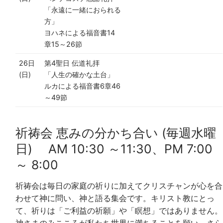
「永遠に一緒におられる
方」
ヨハネによる福音書14
章15～26節
26日
第4聖日 伝道礼拝
(日)
「人生の確かな土台」
ルカによる福音書6章46
～49節
祈祷会 恵みの分かち合い (毎週水曜
日) AM 10:30 ～11:30、PM 7:00
～ 8:00
祈祷会は毎日の家庭の祈りに加えてクリスチャンが心を合
わせて神に問い、神と語る集会です。キリスト教にとっ
て、祈りは「ご利益の祈願」や「瞑想」ではありません。
神さまのみこころが私たち世界に満ちることを願い、さら