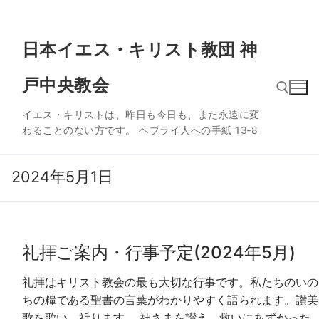
コ
日本イエス・キリスト教団 神
ン
テ
戸中央教会
ン
ツ
イエス・キリストは、昨日も今日も、また永遠に変
へ
わることのない方です。 ヘブライ人への手紙 13‐8
ス
検索:
キ
ッ
2024年5月1日
プ
礼拝ご案内・行事予定(2024年5月)
礼拝はキリスト教会の最も大切な行事です。私たちのいの
ちの糧である聖書の言葉がわかりやすく語られます。讃美
歌を歌い、祈ります。 神さまを讃え、救いにあずかった