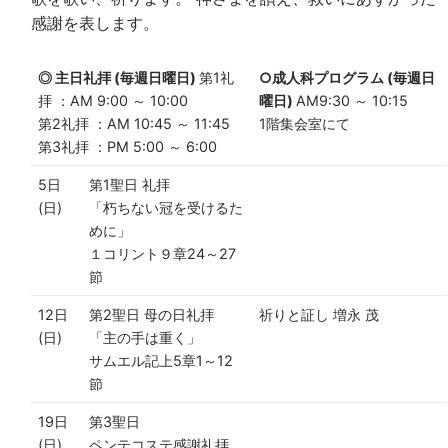
感謝を表します。
◎ 主日礼拝 (毎週日曜日)
第1礼
○成人科プログラム (毎週日
拝 ：AM 9:00 ～ 10:00
曜日)
AM9:30 ～ 10:15
第2礼拝 ：AM 10:45 ～ 11:45
1階集会室にて
第3礼拝 ：PM 5:00 ～ 6:00
5日
第1聖日 礼拝
(日)
「朽ちない冠を受けるた
めに」
１コリント９章24～27
節
12日
第2聖日 母の日礼拝
祈りと証し 増永 茂
(日)
「主の手は重く」
サムエル記上5章1～12
節
19日
第3聖日
(日)
ペンテコステ感謝礼拝