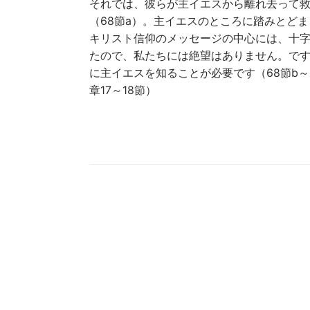
それでは、彼らが主イエスから離れ去って
（68節a）。主イエスのところに踏みとど
キリスト信仰のメッセージの中心には、十
たので、私たちには絶望はありません。で
に主イエスを知ることが必要です（68節b
章17～18節）