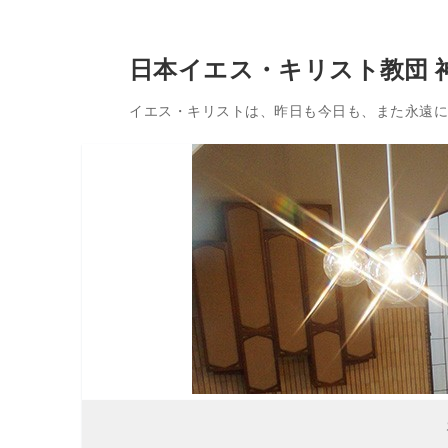
コ
日本イエス・キリスト教団 
ン
テ
イエス・キリストは、昨日も今日も、また永遠に変
ン
ツ
へ
ス
キ
ッ
プ