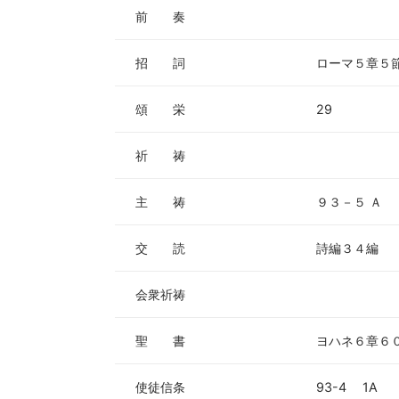
ー
前 奏
ヤ
ー
招 詞
ローマ５章５
頌 栄
29
祈 祷
主 祷
９３－５ Ａ
交 読
詩編３４編
会衆祈祷
聖 書
ヨハネ６章６
使徒信条
93-4 1A