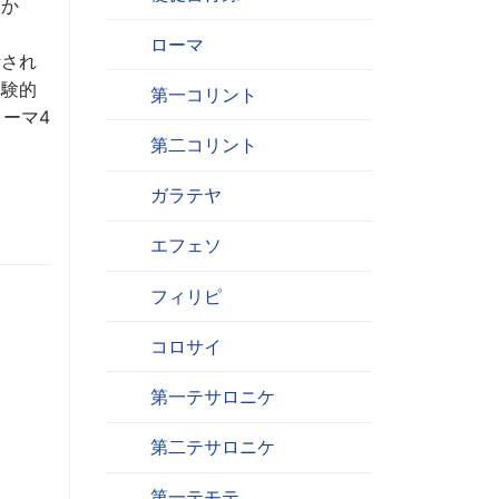
うか
ローマ
活され
体験的
第一コリント
ーマ4
第二コリント
ガラテヤ
エフェソ
フィリピ
コロサイ
第一テサロニケ
第二テサロニケ
第一テモテ