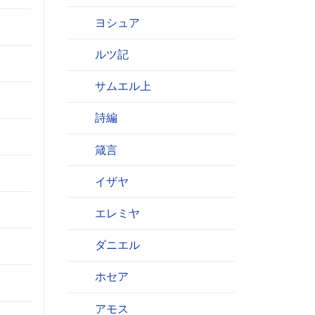
。
ヨシュア
ルツ記
サムエル上
詩編
箴言
イザヤ
エレミヤ
ダニエル
ホセア
アモス