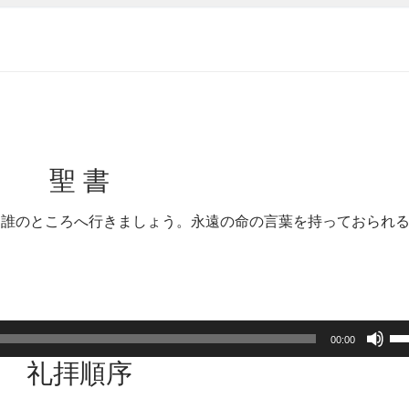
聖 書
は誰のところへ行きましょう。永遠の命の言葉を持っておられ
ボ
00:00
リ
礼拝順序
ュ
ー