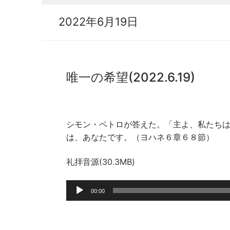
2022年6月19日
唯一の希望(2022.6.19)
シモン・ペトロが答えた。「主よ、私たち
は、あなたです。（ヨハネ６章６８節）
礼拝音源(30.3MB)
音
00:00
声
プ
レ