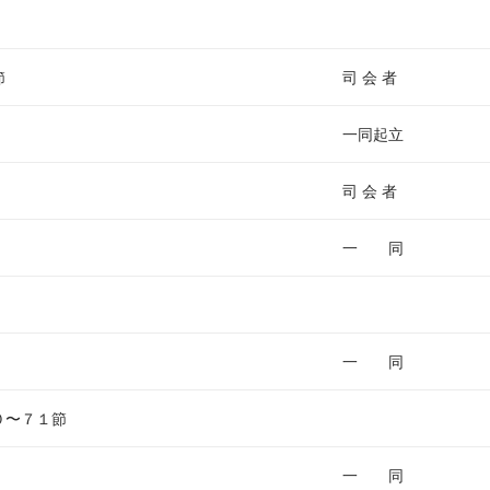
ム
調
節
節
司 会 者
に
は
一同起立
上
下
司 会 者
矢
印
一 同
キ
ー
を
使
一 同
っ
て
０〜７１節
く
だ
一 同
さ