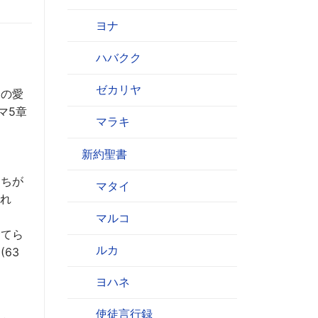
ヨナ
ハバクク
ゼカリヤ
神の愛
マ5章
マラキ
新約聖書
たちが
マタイ
ずれ
マルコ
捨てら
ルカ
63
ヨハネ
使徒言行録