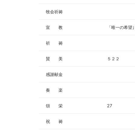
牧会祈祷
宣 教
「唯一の希望｣
祈 祷
賛 美
５２２
感謝献金
奏 楽
頌 栄
27
祝 祷