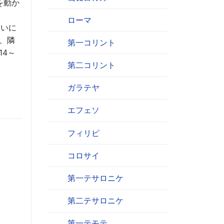
を動か
ローマ
互いに
、隣
第一コリント
14～
第二コリント
ガラテヤ
エフェソ
フィリピ
コロサイ
第一テサロニケ
第二テサロニケ
第一テモテ