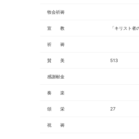
牧会祈祷
宣 教
「キリスト者
祈 祷
賛 美
513
感謝献金
奏 楽
頌 栄
27
祝 祷