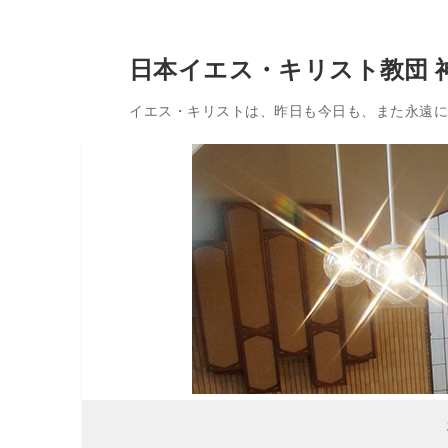
コ
日本イエス・キリスト教団 
ン
テ
イエス・キリストは、昨日も今日も、また永遠に変
ン
ツ
へ
ス
キ
ッ
プ