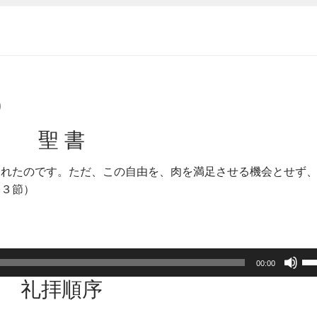
)
聖 書
されたのです。ただ、この自由を、肉を満足させる機会とせず
１３節）
ボ
00:00
リ
礼拝順序
ュ
ー