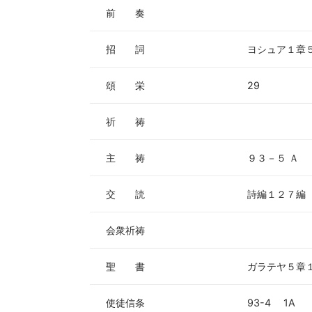
ー
前 奏
ヤ
ー
招 詞
ヨシュア１章
頌 栄
29
祈 祷
主 祷
９３－５ Ａ
交 読
詩編１２７編
会衆祈祷
聖 書
ガラテヤ５章
使徒信条
93-4 1A