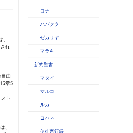
ヨナ
ハバクク
ゼカリヤ
は、
言され
マラキ
新約聖書
の自由
マタイ
5章5
マルコ
リスト
ルカ
ヨハネ
には、
使徒言行録