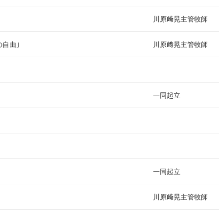
い
川原﨑晃主管牧師
の自由｣
川原﨑晃主管牧師
一同起立
一同起立
川原﨑晃主管牧師