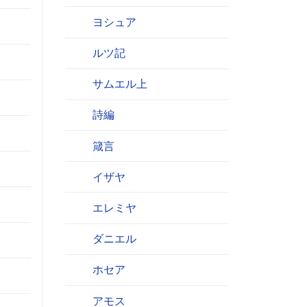
。
ヨシュア
ルツ記
サムエル上
詩編
箴言
イザヤ
エレミヤ
ダニエル
ホセア
アモス