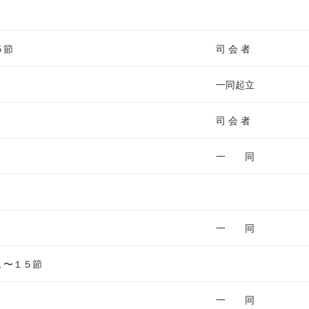
ム
調
節
５節
司 会 者
に
は
一同起立
上
下
司 会 者
矢
印
一 同
キ
ー
を
使
一 同
っ
て
１〜１５節
く
だ
一 同
さ