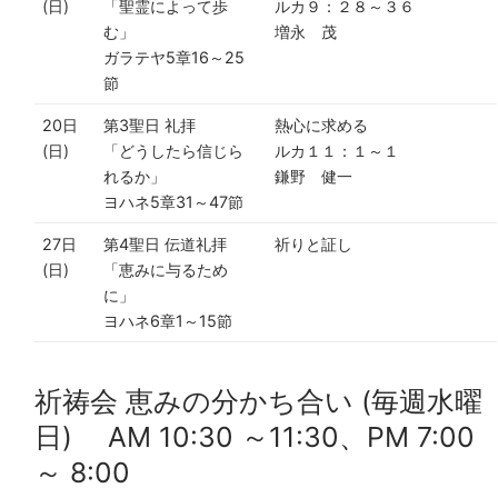
(日)
「聖霊によって歩
ルカ９：２８～３６
む」
増永 茂
ガラテヤ5章16～25
節
20日
第3聖日 礼拝
熱心に求める
(日)
「どうしたら信じら
ルカ１１：１～１
れるか」
鎌野 健一
ヨハネ5章31～47節
27日
第4聖日 伝道礼拝
祈りと証し
(日)
「恵みに与るため
に」
ヨハネ6章1～15節
祈祷会 恵みの分かち合い (毎週水曜
日) AM 10:30 ～11:30、PM 7:00
～ 8:00