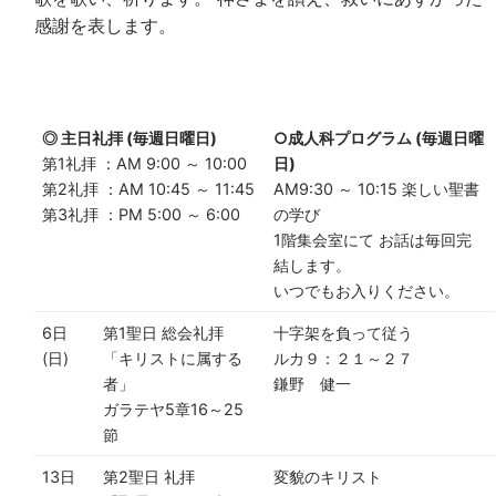
感謝を表します。
◎ 主日礼拝 (毎週日曜日)
○成人科プログラム (毎週日曜
第1礼拝 ：AM 9:00 ～ 10:00
日)
第2礼拝 ：AM 10:45 ～ 11:45
AM9:30 ～ 10:15 楽しい聖書
第3礼拝 ：PM 5:00 ～ 6:00
の学び
1階集会室にて お話は毎回完
結します。
いつでもお入りください。
6日
第1聖日 総会礼拝
十字架を負って従う
(日)
「キリストに属する
ルカ９：２１～２７
者」
鎌野 健一
ガラテヤ5章16～25
節
13日
第2聖日 礼拝
変貌のキリスト