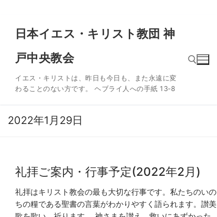
コ
日本イエス・キリスト教団 神
ン
テ
戸中央教会
ン
ツ
イエス・キリストは、昨日も今日も、また永遠に変
へ
わることのない方です。 ヘブライ人への手紙 13‐8
ス
検索:
キ
ッ
2022年1月29日
プ
礼拝ご案内・行事予定(2022年2月)
礼拝はキリスト教会の最も大切な行事です。私たちのいの
ちの糧である聖書の言葉がわかりやすく語られます。讃美
歌を歌い、祈ります。 神さまを讃え、救いにあずかった