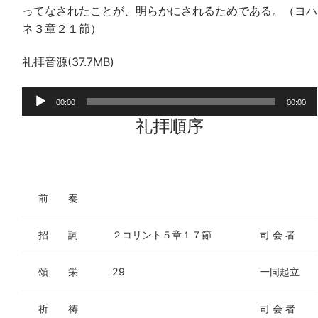
ってなされたことが、明らかにされるためである。（ヨハ
ネ３章２１節）
礼拝音源(37.7MB)
音
00:00
00:00
声
礼拝順序
プ
レ
ー
ヤ
前 奏
ー
招 詞
２コリント５章１７節
司 会 者
頌 栄
29
一同起立
祈 祷
司 会 者