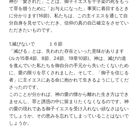
神が「愛された」ことは、御子イエスを十字架の死をもっ
て罪を贖うために「お与えになった」事実に着目するとき
に分かります(16節)。私たちは、この主イエスを通して自
分自身を見せていただき、信仰の真の自己確立をさせてい
ただきたいものです。
1.滅びないで １６節
「滅びる」とは、失われた存在といった意味があります
(ルカ15章4節、8節、24節、19章10節)。神は、滅びの道
を進んでいた私たちを御自分の手元から失いたくないため
に、愛の限りを尽くされました。そして、「御子を信じる
者」に主イエスにある命に抱かれて生きるようにしてくだ
さったのです。
このことが分かれば、神の愛の懐から離れた生き方はでき
ませんし、罪と誘惑の中に留まりたくなくなるのです。神
の愛の現れである御子イエスを受け入れない頑なさはない
でしょうか。その恵みを忘れてしまっていることはないで
しょうか。