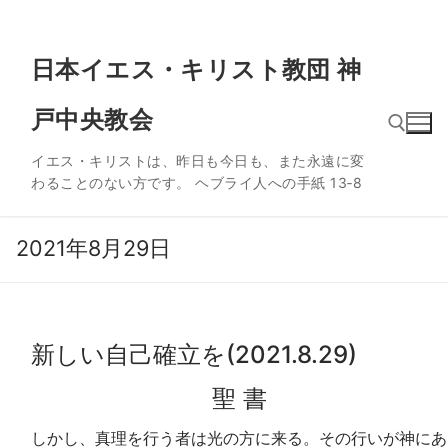
コ
日本イエス・キリスト教団 神
ン
テ
戸中央教会
ン
ツ
イエス・キリストは、昨日も今日も、また永遠に変
へ
わることのない方です。 ヘブライ人への手紙 13‐8
ス
検索:
キ
ッ
2021年8月29日
プ
新しい自己確立を(2021.8.29)
聖 書
しかし、真理を行う者は光の方に来る。その行いが神にあ