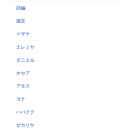
詩編
箴言
イザヤ
エレミヤ
ダニエル
ホセア
アモス
ヨナ
ハバクク
ゼカリヤ