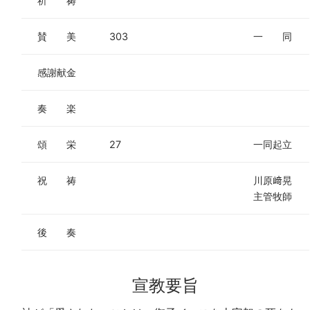
祈 祷
賛 美
303
一 同
感謝献金
奏 楽
頌 栄
27
一同起立
祝 祷
川原﨑晃
主管牧師
後 奏
宣教要旨