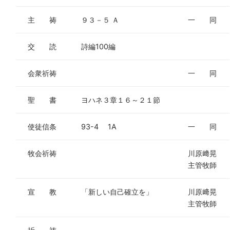
主 祷
９３－５ Ａ
一 同
交 読
詩編100編
会衆祈祷
一 同
聖 書
ヨハネ３章１６～２１節
使徒信条
93-4 1A
一 同
牧会祈祷
川原﨑晃
主管牧師
宣 教
「新しい自己確立を」
川原﨑晃
主管牧師