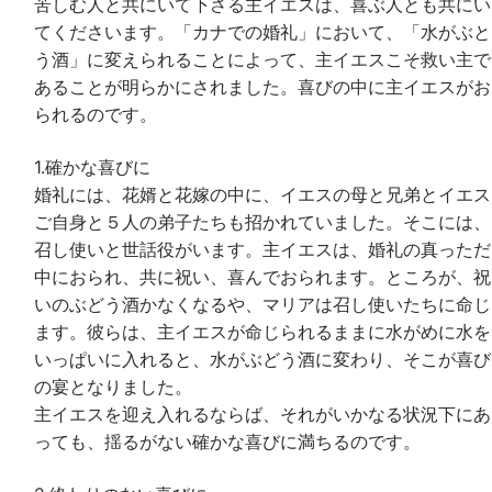
苦しむ人と共にいて下さる主イエスは、喜ぶ人とも共にい
てくださいます。「カナでの婚礼」において、「水がぶと
う酒」に変えられることによって、主イエスこそ救い主で
あることが明らかにされました。喜びの中に主イエスがお
られるのです。
1.確かな喜びに
婚礼には、花婿と花嫁の中に、イエスの母と兄弟とイエス
ご自身と５人の弟子たちも招かれていました。そこには、
召し使いと世話役がいます。主イエスは、婚礼の真っただ
中におられ、共に祝い、喜んでおられます。ところが、祝
いのぶどう酒かなくなるや、マリアは召し使いたちに命じ
ます。彼らは、主イエスが命じられるままに水がめに水を
いっぱいに入れると、水がぶどう酒に変わり、そこが喜び
の宴となりました。
主イエスを迎え入れるならば、それがいかなる状況下にあ
っても、揺るがない確かな喜びに満ちるのです。