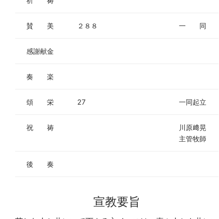
祈 祷
賛 美
２８８
一 同
感謝献金
奏 楽
頌 栄
27
一同起立
祝 祷
川原﨑晃
主管牧師
後 奏
宣教要旨