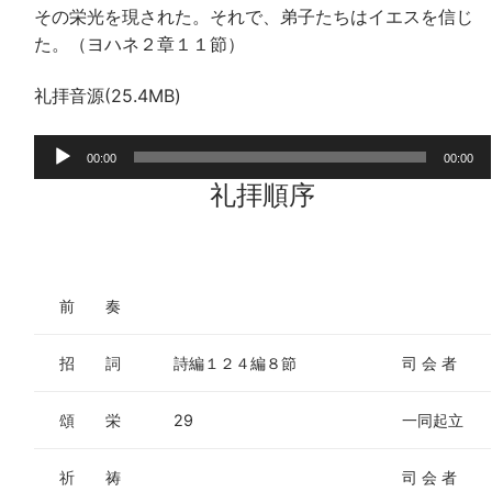
その栄光を現された。それで、弟子たちはイエスを信じ
た。（ヨハネ２章１１節）
礼拝音源(25.4MB)
音
00:00
00:00
声
礼拝順序
プ
レ
ー
ヤ
前 奏
ー
招 詞
詩編１２４編８節
司 会 者
頌 栄
29
一同起立
祈 祷
司 会 者