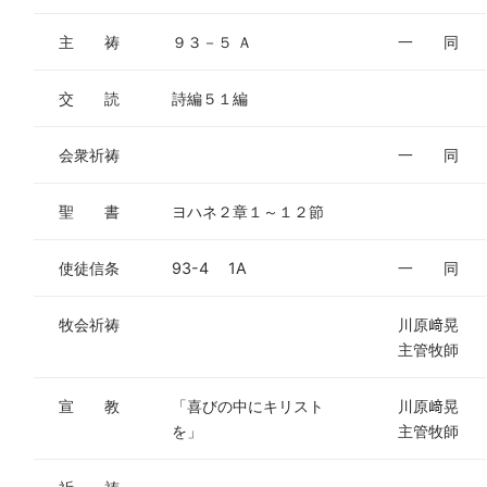
主 祷
９３－５ Ａ
一 同
交 読
詩編５１編
会衆祈祷
一 同
聖 書
ヨハネ２章１～１２節
使徒信条
93-4 1A
一 同
牧会祈祷
川原﨑晃
主管牧師
宣 教
「喜びの中にキリスト
川原﨑晃
を」
主管牧師