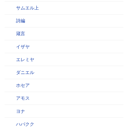
サムエル上
詩編
箴言
イザヤ
エレミヤ
ダニエル
ホセア
アモス
ヨナ
ハバクク