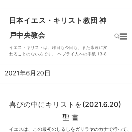
コ
日本イエス・キリスト教団 神
ン
テ
戸中央教会
ン
ツ
イエス・キリストは、昨日も今日も、また永遠に変
へ
わることのない方です。 ヘブライ人への手紙 13‐8
ス
検索:
キ
ッ
2021年6月20日
プ
喜びの中にキリストを(2021.6.20)
聖 書
イエスは、この最初のしるしをガリラヤのカナで行って、