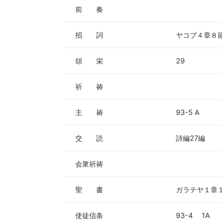
ー
前 奏
ヤ
ー
招 詞
ヤコブ４章８
頌 栄
29
祈 祷
主 祷
93-5 A
交 読
詩編27編
会衆祈祷
聖 書
ガラテヤ１章
使徒信条
93-4 1A