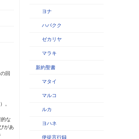
ヨナ
ハバクク
ゼカリヤ
マラキ
新約聖書
彼の回
マタイ
マルコ
節）。
ルカ
権的な
ヨハネ
びがあ
参
使徒言行録