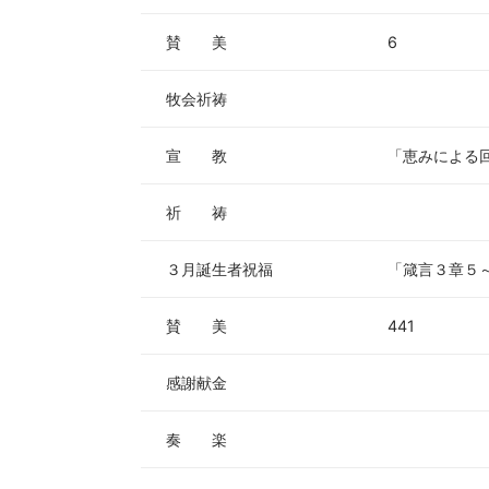
賛 美
6
牧会祈祷
宣 教
「恵みによる
祈 祷
３月誕生者祝福
「箴言３章５
賛 美
441
感謝献金
奏 楽