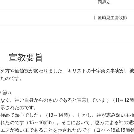
一同起立
川原﨑晃主管牧師
宣教要旨
考え方や価値観が変わりました。キリストの十字架の事実が、
ったのです。
６節ａ
なく、神ご自身からのものであると宣言しています（11～12
、示されたのです。
極めて熱心でした」（13～14節）。しかし、神が恵み深い主
れたのです（15～16節b）。そこにおいて、恵みによる神の選
エスが救い主であることを示されたのです（ヨハネ15章16節