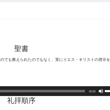
聖書
たのでも教えられたのでもなく、実にイエス・キリストの啓示
）
ボ
00:00
リ
礼拝順序
ュ
ー