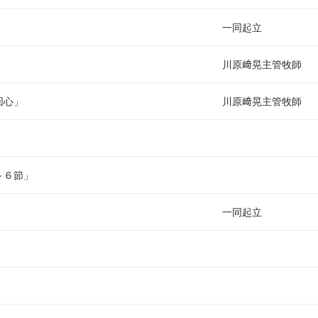
い
一同起立
川原﨑晃主管牧師
回心」
川原﨑晃主管牧師
～６節」
一同起立