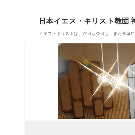
コ
日本イエス・キリスト教団 
ン
テ
イエス・キリストは、昨日も今日も、また永遠に変
ン
ツ
へ
ス
キ
ッ
プ