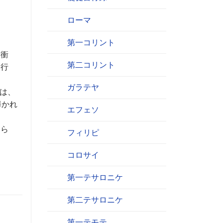
ローマ
第一コリント
う衝
第二コリント
て行
ガラテヤ
は、
導かれ
エフェソ
めら
フィリピ
コロサイ
第一テサロニケ
第二テサロニケ
第一テモテ