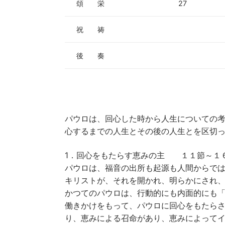
頌 栄
27
祝 祷
後 奏
パウロは、回心した時から人生についての
心するまでの人生とその後の人生とを区切
1．回心をもたらす恵みの主 １１節～１
パウロは、福音の出所も起源も人間からでは
キリストが、それを開かれ、明らかにされ
かつてのパウロは、行動的にも内面的にも「
働きかけをもって、パウロに回心をもたらさ
り、恵みによる召命があり、恵みによってイ