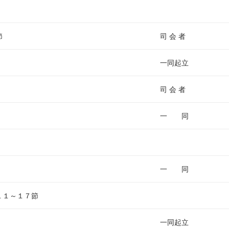
ム
調
節
節
司 会 者
に
は
一同起立
上
下
司 会 者
矢
印
一 同
キ
ー
を
使
一 同
っ
て
１１～１７節
く
だ
一同起立
さ