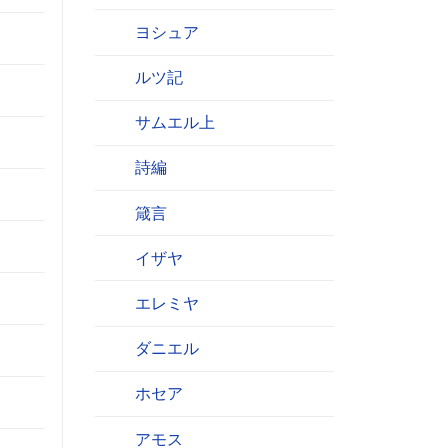
。
ヨシュア
ルツ記
サムエル上
詩編
箴言
イザヤ
エレミヤ
ダニエル
ホセア
アモス