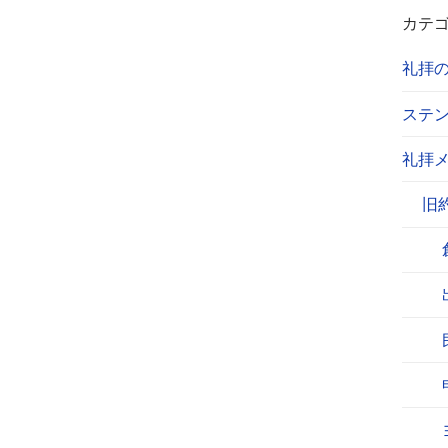
カテ
礼拝
ステ
礼拝
旧