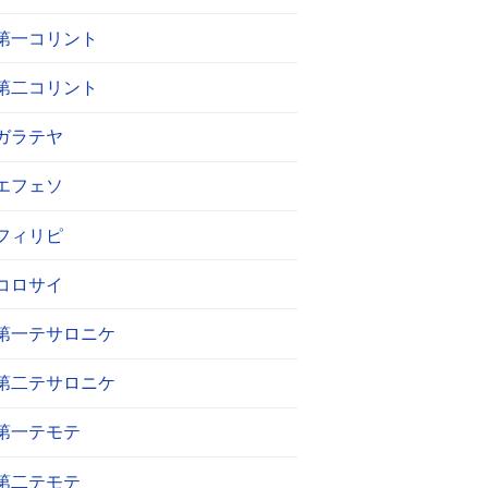
第一コリント
第二コリント
ガラテヤ
エフェソ
フィリピ
コロサイ
第一テサロニケ
第二テサロニケ
第一テモテ
第二テモテ