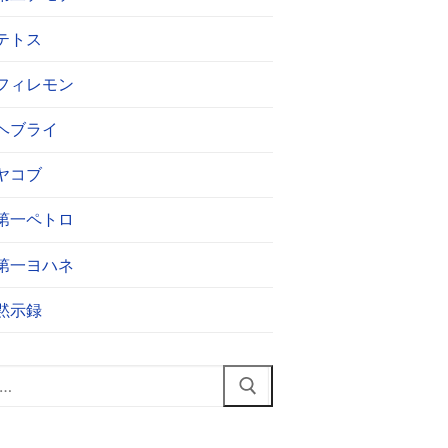
テトス
フィレモン
ヘブライ
ヤコブ
第一ペトロ
第一ヨハネ
黙示録