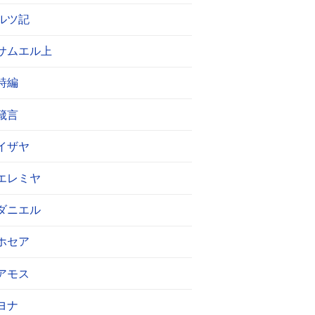
ルツ記
サムエル上
詩編
箴言
イザヤ
エレミヤ
ダニエル
ホセア
アモス
ヨナ