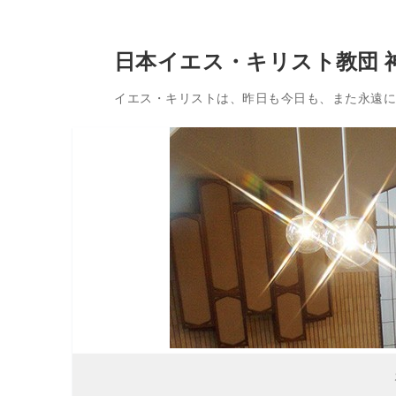
コ
日本イエス・キリスト教団 
ン
テ
イエス・キリストは、昨日も今日も、また永遠に変
ン
ツ
へ
ス
キ
ッ
プ