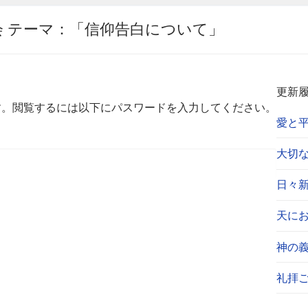
別集会 テーマ：「信仰告白について」
更新
す。閲覧するには以下にパスワードを入力してください。
愛と平
大切なあ
日々新し
天におら
神の義
礼拝ご