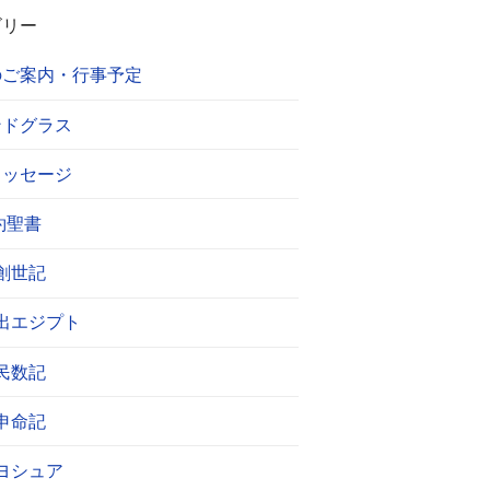
ゴリー
のご案内・行事予定
ンドグラス
メッセージ
約聖書
創世記
出エジプト
民数記
申命記
ヨシュア