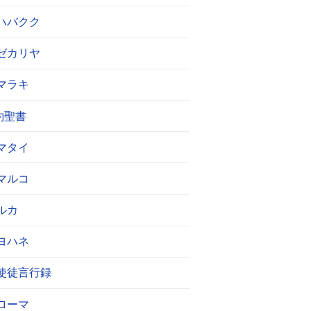
ハバクク
ゼカリヤ
マラキ
約聖書
マタイ
マルコ
ルカ
ヨハネ
使徒言行録
ローマ