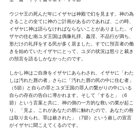
ウジヤ王の死んだ年にイザヤは神殿で幻を見ます。神の為
さることの全てに神のご計画があるのであれば、この時、
イザヤに神は語らなければならないことがありました。イ
ザヤの住む南ユダ王国は偶像礼拝、姦淫、不品行が満ち、
形だけの礼拝をする民が多く居ました。すでに預言者の働
きを始めていたイザヤにとって、ユダの状況は怒りと裁き
の預言を語るしかなかったのです。
しかし神はご自身をイザヤにあらわされ、イザヤに「わた
しは汚れた唇の者」さらに「汚れた唇の民の中に住む者」
（5節）と自らの罪とユダ王国の罪人の繋がりの中にいる
自らの存在の告白に導かれます。そして「すると」（6
節）という言葉と共に、神の側の一方的な救いの業が起こ
り、「見よ。これがあなたの唇に触れたので、あなたの咎
は取り去られ、罪は赦された」（7節）という赦しの宣言
がイザヤに聞こえてくるのです。