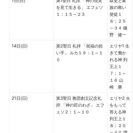
7日(日)
第1聖日 礼拝 「神の現実
獄吏と家
を見て生きる」 エフェソ
族の救い
１：１５～２３
使徒１
６：２５
～３４ 鎌
野 健一
14日(日)
第2聖日 礼拝 「祝福の担
エリヤ1 生
い手」 ルカ１９：１～１
きて働か
０
れる神 列
王上１
７：１～
１６ 山
崎 勝
21日(日)
第3聖日 教団創立記念礼
エリヤ2 火
拝 「神の匠のわざ」 エフ
をもって
ェソ２：１～１０
答える神
列王上１
８：２０
～４０ 増