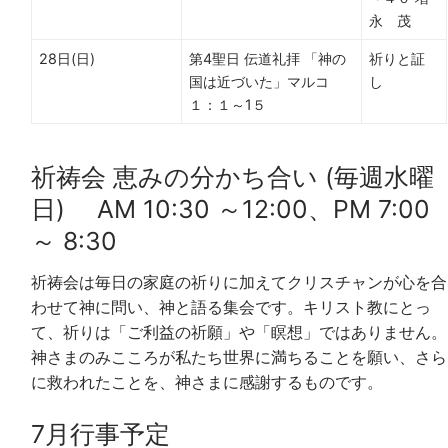
永 茂
28日(日)
第4聖日 伝道礼拝 「神の
祈りと証
国は近づいた」マルコ
し
１：１～1５
祈祷会 恵みの分かち合い (毎週水曜
日) AM 10:30 ～12:00、PM 7:00
～ 8:30
祈祷会は毎日の家庭の祈りに加えてクリスチャンが心を合
わせて神に問い、神と語る集会です。キリスト教にとっ
て、祈りは「ご利益の祈願」や「瞑想」ではありません。
神さまのみこころが私たち世界に満ちることを願い、さら
に救われたことを、神さまに感謝するものです。
7月行事予定