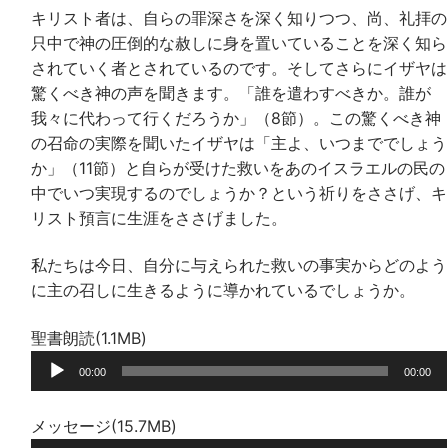
キリスト者は、自らの罪深さを深く知りつつ、尚、礼拝の
只中で神の圧倒的な赦しに身を置いていることを深く知ら
されていく者とされているのです。そしてさらにイザヤは
驚くべき神の声を聞きます。「誰を遣わすべきか。誰が
我々に代わって行くだろうか」（8節）。この驚くべき神
の召命の実際を聞いたイザヤは「主よ、いつまででしょう
か」（11節）と自らが受けた救いをあのイスラエルの民の
中でいつ実現するのでしょうか？という祈りをささげ、キ
リスト預言に生涯をささげました。
私たちは今日、自分に与えられた救いの事実からどのよう
に主の召しに生きるように導かれているでしょうか。
聖書朗読(1.1MB)
音
00:00
00:00
声
プ
メッセージ(15.7MB)
レ