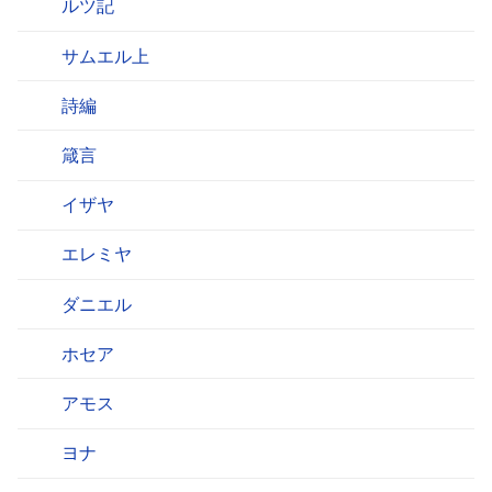
ルツ記
サムエル上
詩編
箴言
イザヤ
エレミヤ
ダニエル
ホセア
アモス
ヨナ