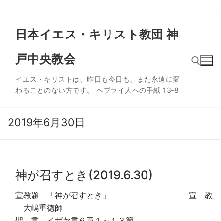
コ
日本イエス・キリスト教団 神
ン
テ
戸中央教会
ン
ツ
イエス・キリストは、昨日も今日も、また永遠に変
へ
わることのない方です。 ヘブライ人への手紙 13‐8
ス
検索:
キ
ッ
2019年6月30日
プ
神が召すとき(2019.6.30)
宣教題 「神が召すとき」 宣 教
大嶋重徳師
聖 書 イザヤ書６章１～１３節