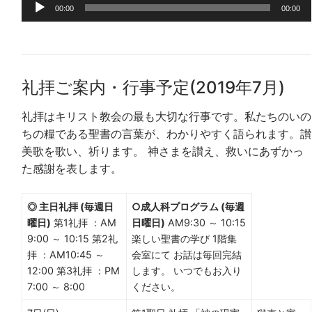
音
ー
00:00
00:00
声
ヤ
プ
ー
レ
ー
礼拝ご案内・行事予定(2019年7月)
ヤ
ー
礼拝はキリスト教会の最も大切な行事です。私たちのいの
ちの糧である聖書の言葉が、わかりやすく語られます。讃
美歌を歌い、祈ります。 神さまを讃え、救いにあずかっ
た感謝を表します。
◎ 主日礼拝 (毎週日
○成人科プログラム (毎週
曜日)
第1礼拝 ：AM
日曜日)
AM9:30 ～ 10:15
9:00 ～ 10:15 第2礼
楽しい聖書の学び 1階集
拝 ：AM10:45 ～
会室にて お話は毎回完結
12:00 第3礼拝 ：PM
します。 いつでもお入り
7:00 ～ 8:00
ください。