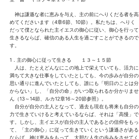
神は謙遜な者に恵みを与え、主の前にへりくだる者を高
めてくださいます（4章6節、10節）。私たちは、へりく
だって僕となられた主イエスの御心に従い、御心を行って
生きるならば、確信のある人生を過ごすことができるので
す。
1．主の御心に従って生きる １３～１５節
人は、たとえどんなにこの地上で栄えていても、活力に
満ちて大きな仕事をしていたとしても、今の歩みが自分の
思い通りに進んでいたとしても、誰にも「明日のことは分
からない」し、「自分の命」がいつ取られるか分かりませ
ん（13～14節、ルカ12章16～20節参照）。
自分が自分の主人となって、過去も現在も将来も自分の
力で生きていけると考えているならば、それは「高慢」で
す。しかし、主イエスが自分の主人であるとの信仰をもっ
て、「主の御心」に従って生きていくという謙遜さがある
ならば、神は恵みをもって、大胆な人生の歩みをさせてく