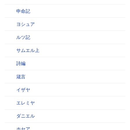
申命記
ヨシュア
ルツ記
サムエル上
詩編
箴言
イザヤ
エレミヤ
ダニエル
ホセア