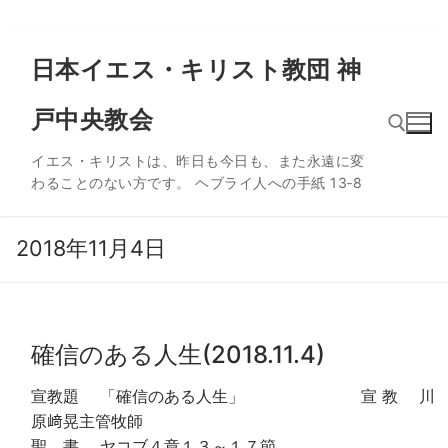
コ
日本イエス・キリスト教団 神
ン
テ
戸中央教会
ン
ツ
イエス・キリストは、昨日も今日も、また永遠に変
へ
わることのない方です。 ヘブライ人への手紙 13‐8
ス
検索:
キ
ッ
2018年11月4日
プ
確信のある人生(2018.11.4)
宣教題 「確信のある人生」 宣 教 川
原﨑晃主管牧師
聖 書 ヤコブ４章１３～１７節