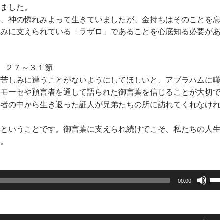
れました。
、神の憐れみよって生きていましたが、金持ちはそのことを
れみに支えられている「ラザロ」であることを心底知る必要が
 ２７～３１節
苦しみに遭うことがないようにしてほしいと、アブラハムに
がモーセや預言者を通して語られた御言葉を信じることが大切
だ者の中から生き返った証人が兄弟たちの所に訪れてくれなけ
かということです。御言葉に支えられ続けてこそ、私たちの人
す。
ボ
00:00
リ
ュ
ー
ボ