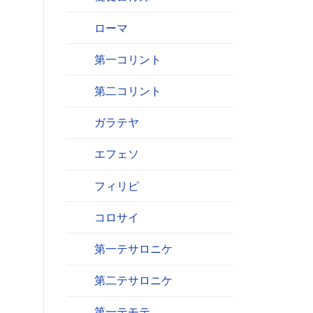
ローマ
第一コリント
第二コリント
ガラテヤ
エフェソ
フィリピ
コロサイ
第一テサロニケ
第二テサロニケ
第一テモテ