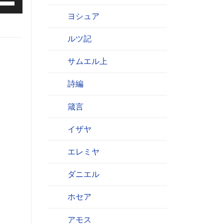
ヨシュア
ルツ記
サムエル上
詩編
箴言
イザヤ
エレミヤ
ダニエル
ホセア
アモス