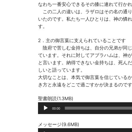
なわち一番安心できるその膝に連れて行か
この二人の違いは、ラザロはその名の通り
いたのです。私たち一人ひとりは、神の憐
す。
2．主の御言葉に支えられていることです
陰府で苦しむ金持ちは、自分の兄弟が同じ
ています。それに対してアブラハムは、神
と言います。納得できない金持ちは、死ん
しいと語っています。
大切なことは、本気で御言葉を信じている
き方と永遠をどこで過ごすかが決まるので
聖書朗読(1.3MB)
音
00:00
声
プ
メッセージ(9.6MB)
レ
音