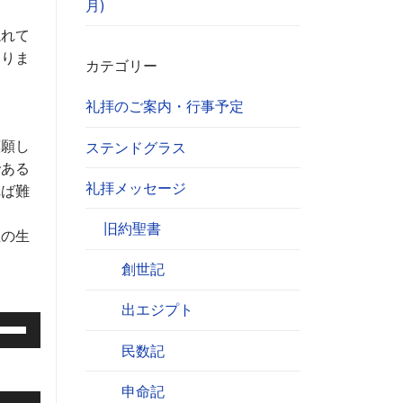
月)
忘れて
ありま
カテゴリー
礼拝のご案内・行事予定
嘆願し
ステンドグラス
である
礼拝メッセージ
れば難
旧約聖書
生の生
創世記
出エジプト
民数記
申命記