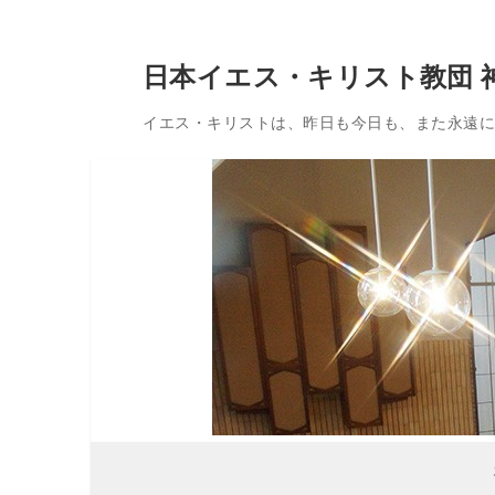
コ
日本イエス・キリスト教団 
ン
テ
イエス・キリストは、昨日も今日も、また永遠に変
ン
ツ
へ
ス
キ
ッ
プ