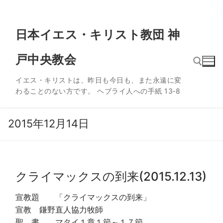
コ
日本イエス・キリスト教団 神
ン
テ
戸中央教会
ン
ツ
イエス・キリストは、昨日も今日も、また永遠に変
へ
わることのない方です。 ヘブライ人への手紙 13‐8
ス
検索:
キ
ッ
2015年12月14日
プ
クライマックスの到来(2015.12.13)
宣教題 「クライマックスの到来」
宣教 鎌野直人協力牧師
聖 書 マタイ１章１節～１７節