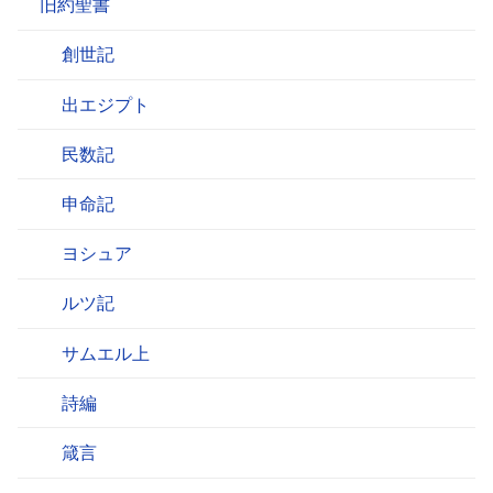
旧約聖書
創世記
出エジプト
民数記
申命記
ヨシュア
ルツ記
サムエル上
詩編
箴言