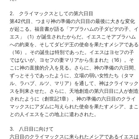
2. クライマックスとしての第六日目
第42代目、つまり神の準備の六日目の最後に大きな変化
が起こる。福音書が語る「アブラハムの子ダビデの子、イ
エス」（1）が誕生されたからだ。イエスこそアブラハム
への約束を、そしてダビデ王の使命を果たすメシアである
（16）。その誕生は特別であった。イエスはヨセフの子
ではないが、ヨセフの妻マリアから生まれた（16）。そ
こに神の直接的介入を見る。さらに、神の準備の六日間、
ずっとそうであったように、立場の弱い女性たち（タマ
ル、ラハブ、ルツ、マリア）を通して、神はクライマック
スを到来させた。さらに、天地創造の第六日目に人が創造
されたように（創世記1章）、神の準備の六日目のクライ
マックスにアダムに与えられた使命を果たすメシア、まこ
との人イエスをこの地上に遣わされた。
3. 八日目に向けて
六日目のクライマックスに来られたメシアであるイエスは