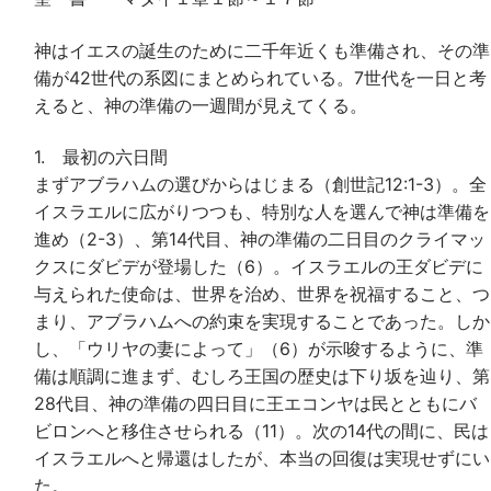
神はイエスの誕生のために二千年近くも準備され、その準
備が42世代の系図にまとめられている。7世代を一日と考
えると、神の準備の一週間が見えてくる。
1. 最初の六日間
まずアブラハムの選びからはじまる（創世記12:1-3）。全
イスラエルに広がりつつも、特別な人を選んで神は準備を
進め（2-3）、第14代目、神の準備の二日目のクライマッ
クスにダビデが登場した（6）。イスラエルの王ダビデに
与えられた使命は、世界を治め、世界を祝福すること、つ
まり、アブラハムへの約束を実現することであった。しか
し、「ウリヤの妻によって」（6）が示唆するように、準
備は順調に進まず、むしろ王国の歴史は下り坂を辿り、第
28代目、神の準備の四日目に王エコンヤは民とともにバ
ビロンへと移住させられる（11）。次の14代の間に、民は
イスラエルへと帰還はしたが、本当の回復は実現せずにい
た。