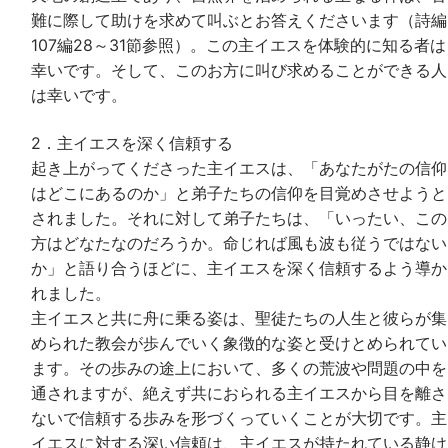
難に際して助けを求めて叫ぶとお答えくださいます（詩編
107編28～31節参照）。この主イエスを体験的に知る者は
幸いです。そして、このお方に叫び求めることができる人
は幸いです。
2．主イエスを深く信頼する
起き上がってくださった主イエスは、「あなたがたの信仰
はどこにあるのか」と弟子たちの信仰を目覚めさせようと
されました。それに対して弟子たちは、「いったい、この
方はどなたなのだろうか。命じれば風も波も従うではない
か」と語り合うほどに、主イエスを深く信頼するよう導か
れました。
主イエスと共に舟に乗る姿は、聖徒たちの人生と彼らが集
められた教会が歩んでいく象徴的な姿と受けとめられてい
ます。その歩みの途上において、多くの荒波や問題の中を
通されますが、絶えず共におられる主イエスから目を離さ
ないで信頼する歩みを形づくっていくことが大切です。主
イエスに対する深い信頼は、主イエスが持たれている静け