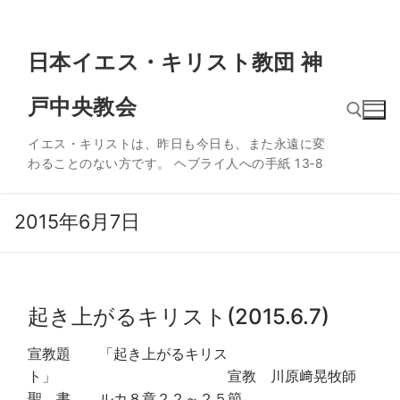
コ
日本イエス・キリスト教団 神
ン
テ
戸中央教会
ン
ツ
イエス・キリストは、昨日も今日も、また永遠に変
へ
わることのない方です。 ヘブライ人への手紙 13‐8
ス
検索:
キ
ッ
2015年6月7日
プ
起き上がるキリスト(2015.6.7)
宣教題 「起き上がるキリス
ト」 宣教 川原﨑晃牧師
聖 書 ルカ８章２２～２５節