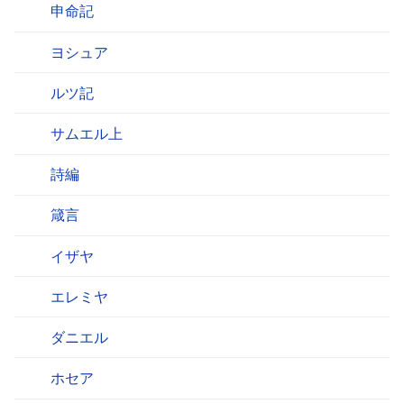
申命記
ヨシュア
ルツ記
サムエル上
詩編
箴言
イザヤ
エレミヤ
ダニエル
ホセア