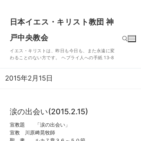
コ
日本イエス・キリスト教団 神
ン
テ
戸中央教会
ン
ツ
イエス・キリストは、昨日も今日も、また永遠に変
へ
わることのない方です。 ヘブライ人への手紙 13‐8
ス
検索:
キ
ッ
2015年2月15日
プ
涙の出会い(2015.2.15)
宣教題 「涙の出会い」
宣教 川原﨑晃牧師
聖 書 ルカ７章３６～５０節