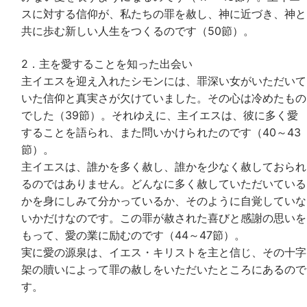
スに対する信仰が、私たちの罪を赦し、神に近づき、神と
共に歩む新しい人生をつくるのです（50節）。
2．主を愛することを知った出会い
主イエスを迎え入れたシモンには、罪深い女がいただいて
いた信仰と真実さが欠けていました。その心は冷めたもの
でした（39節）。それゆえに、主イエスは、彼に多く愛
することを語られ、また問いかけられたのです（40～43
節）。
主イエスは、誰かを多く赦し、誰かを少なく赦しておられ
るのではありません。どんなに多く赦していただいている
かを身にしみて分かっているか、そのように自覚していな
いかだけなのです。この罪が赦された喜びと感謝の思いを
もって、愛の業に励むのです（44～47節）。
実に愛の源泉は、イエス・キリストを主と信じ、その十字
架の贖いによって罪の赦しをいただいたところにあるので
す。