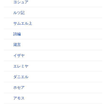
ヨシュア
ルツ記
サムエル上
詩編
箴言
イザヤ
エレミヤ
ダニエル
ホセア
アモス