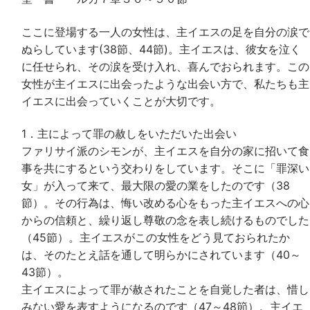
ここに登場する一人の女性は、主イエスの足を自分の涙で
ぬらしています(38節、44節)。主イエスは、彼女を泣く
に任せられ、その涙を受け入れ、喜んでおられます。この
女性が主イエスに出会ったような出会い方で、私たちも主
イエスに出会っていくことが大切です。
1．主によって罪の赦しをいただいた出会い
ファリサイ派のシモンが、主イエスを自分の家に招いて食
事を共にするという交わりをしています。そこに「罪深い
女」が入って来て、最大限の愛の業をしたのです（38
節）。その行為は、悔い改める心をもった主イエスへの心
からの信頼と、繰り返し尊敬の念を表し続けるものでした
（45節）。主イエスがこの女性をどう見ておられたか
は、そのたとえ話を通して明らかにされています（40～
43節）。
主イエスによって罪が赦されたことを自覚した者は、惜し
みない愛を表すようになるのです（47～48節）。主イエ