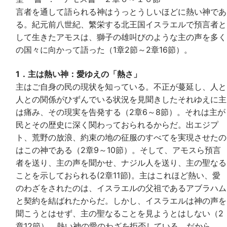
言者を通して語られる神はうっとうしいほどに熱い神であ
る。紀元前八世紀、繁栄する北王国イスラエルで預言者と
して生きたアモスは、獅子の雄叫びのような主の声を多く
の国々に向かって語った（1章2節～2章16節）。
1．主は熱い神：愛ゆえの「熱さ」
主はご自身の民の現状を知っている。不正が蔓延し、人と
人との関係がひずんでいる状況を見聞きしたそれゆえに主
は痛み、その現実を告発する（2章6～8節）。それは主が
民とその歴史に深く関わっておられるからだ。出エジプ
ト、荒野の放浪、約束の地の征服のすべてを実現させたの
はこの神である（2章9～10節）。そして、アモスら預言
者を送り、主の声を聞かせ、ナジル人を送り、主の聖なる
ことを示しておられる(2章11節)。主はこれほど熱い、愛
のわざをされたのは、イスラエルの父祖であるアブラハム
と契約を結ばれたからだ。しかし、イスラエルは神の声を
聞こうとはせず、主の聖なることを見ようとはしない（2
章12節）。熱い神の愛のわざを拒否している。だから、