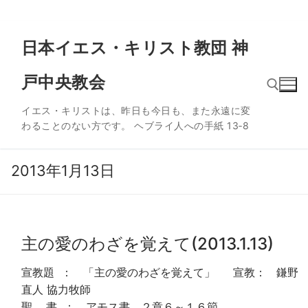
コ
日本イエス・キリスト教団 神
ン
テ
戸中央教会
ン
ツ
イエス・キリストは、昨日も今日も、また永遠に変
へ
わることのない方です。 ヘブライ人への手紙 13‐8
ス
検索:
キ
ッ
2013年1月13日
プ
主の愛のわざを覚えて(2013.1.13)
宣教題 ： 「主の愛のわざを覚えて」 宣教： 鎌野
直人 協力牧師
聖 書 ： アモス書 ２章６～１６節