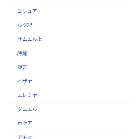
ヨシュア
ルツ記
サムエル上
詩編
箴言
イザヤ
エレミヤ
ダニエル
ホセア
アモス