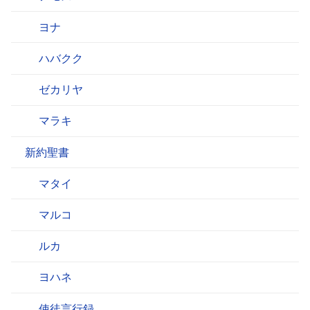
ヨナ
ハバクク
ゼカリヤ
マラキ
新約聖書
マタイ
マルコ
ルカ
ヨハネ
使徒言行録