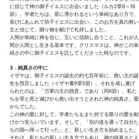
に信じて神の御子イエスに出会いました（ルカ2章8～16
節）。学者たちは、星に導かれるという単純なあり方で、
喜びにあふれて幼子イエスに出会い、このお方を真の救い
主と信じて、贈り物を献げて礼拝しました。
人間が単純に神を信じ、互いに信頼し合うこと、これが人
間が人間とし生きる基本です。クリスマスは、神がこの単
純さの中に御子イエスを託してくださった時なのです。
3．純真さの中に
イザヤは、御子イエスの誕生の約七百年前に、救い主の誕
生を預言しました（イザヤ書9章5節）。それを成し遂げ
られたのは、「万軍の主の熱意」であり（同6節）、私た
ちを罪と死と滅びから救い出そうとされた神の純真さ、愛
からでした。
この神の愛に対して、学者たちもまた持てる限りの愛を献
げかつ安らいでいます。そして、「別の道を通って自分た
ちの国へ帰って行った」と、新しい生き方を始めました。
それは、私たちの新しい生き方でもあり、神の純真さと人