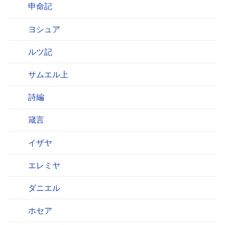
申命記
ヨシュア
ルツ記
サムエル上
詩編
箴言
イザヤ
エレミヤ
ダニエル
ホセア