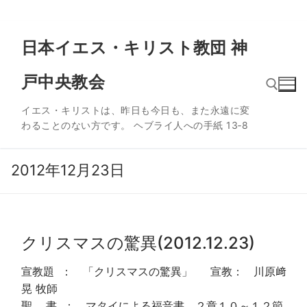
コ
日本イエス・キリスト教団 神
ン
テ
戸中央教会
ン
ツ
イエス・キリストは、昨日も今日も、また永遠に変
へ
わることのない方です。 ヘブライ人への手紙 13‐8
ス
検索:
キ
ッ
2012年12月23日
プ
クリスマスの驚異(2012.12.23)
宣教題 ： 「クリスマスの驚異」 宣教： 川原﨑
晃 牧師
聖 書 ： マタイによる福音書 ２章１０～１２節