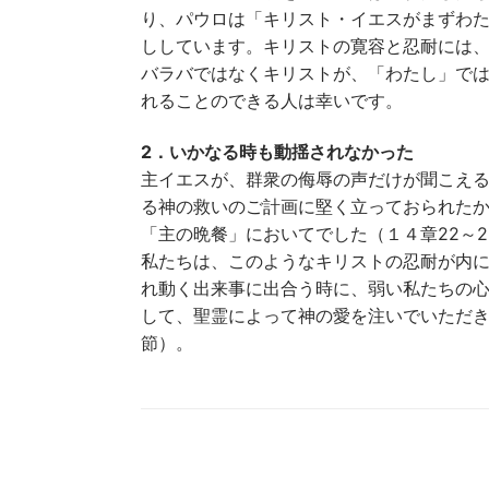
り、パウロは「キリスト・イエスがまずわた
ししています。キリストの寛容と忍耐には
バラバではなくキリストが、「わたし」で
れることのできる人は幸いです。
2．いかなる時も動揺されなかった
主イエスが、群衆の侮辱の声だけが聞こえ
る神の救いのご計画に堅く立っておられたか
「主の晩餐」においてでした（１４章22～2
私たちは、このようなキリストの忍耐が内
れ動く出来事に出合う時に、弱い私たちの
して、聖霊によって神の愛を注いでいただき
節）。