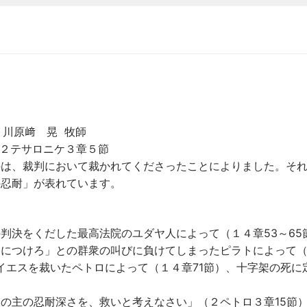
川原﨑 晃 牧師
２テサロニケ３章５節
のは、裁判において裁かれてくださったことによりました。そ
の忍耐」が表れています。
判決をくだした最高法院のユダヤ人によって（１４章53～65
架につけろ」との群衆の叫びに負けてしまったピラトによって
主イエスを裁いたペトロによって（１４章71節）、十字架の死に
の主の忍耐深さを、救いと考えなさい」（２ペトロ３章15節