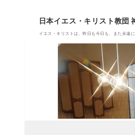
コ
日本イエス・キリスト教団 
ン
テ
イエス・キリストは、昨日も今日も、また永遠に変
ン
ツ
へ
ス
キ
ッ
プ