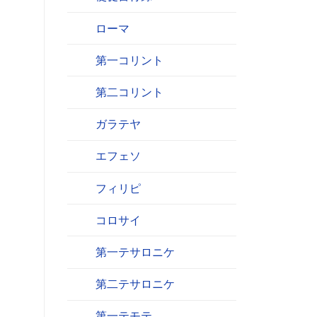
ローマ
第一コリント
第二コリント
ガラテヤ
エフェソ
フィリピ
コロサイ
第一テサロニケ
第二テサロニケ
第一テモテ