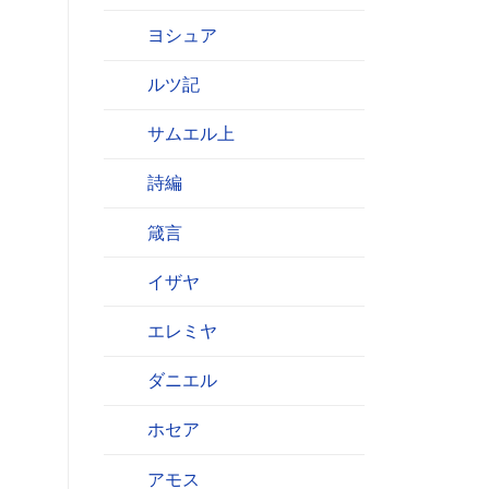
ヨシュア
ルツ記
サムエル上
詩編
箴言
イザヤ
エレミヤ
ダニエル
ホセア
アモス