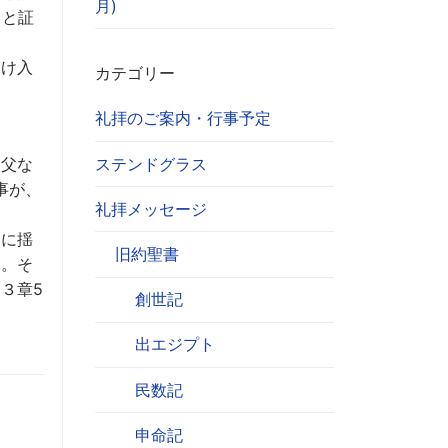
月)
）と証
受け入
カテゴリー
礼拝のご案内・行事予定
ステンドグラス
、父な
事が、
礼拝メッセージ
々に揺
旧約聖書
す。そ
３章5
創世記
出エジプト
民数記
申命記