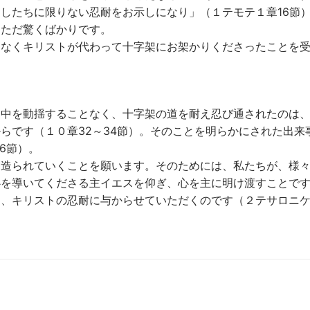
したちに限りない忍耐をお示しになり」（１テモテ１章16節
、ただ驚くばかりです。
はなくキリストが代わって十字架にお架かりくださったことを
る中を動揺することなく、十字架の道を耐え忍び通されたのは
らです（１０章32～34節）。そのことを明らかにされた出来
6節）。
に造られていくことを願います。そのためには、私たちが、様
心を導いてくださる主イエスを仰ぎ、心を主に明け渡すことで
、キリストの忍耐に与からせていただくのです（２テサロニケ